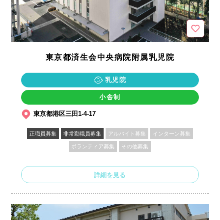
東京都済生会中央病院附属乳児院
乳児院
小舎制
東京都港区三田1-4-17
正職員募集
非常勤職員募集
アルバイト募集
インターン募集
ボランティア募集
その他募集
詳細を見る