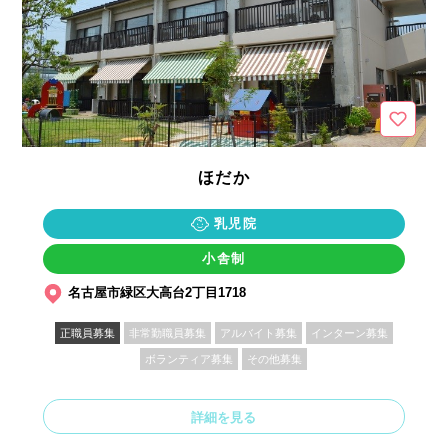
ほだか
乳児院
小舎制
名古屋市緑区大高台2丁目1718
正職員募集
非常勤職員募集
アルバイト募集
インターン募集
ボランティア募集
その他募集
詳細を見る