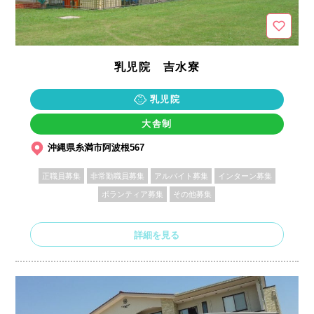
乳児院 吉水寮
乳児院
大舎制
沖縄県糸満市阿波根567
正職員募集
非常勤職員募集
アルバイト募集
インターン募集
ボランティア募集
その他募集
詳細を見る