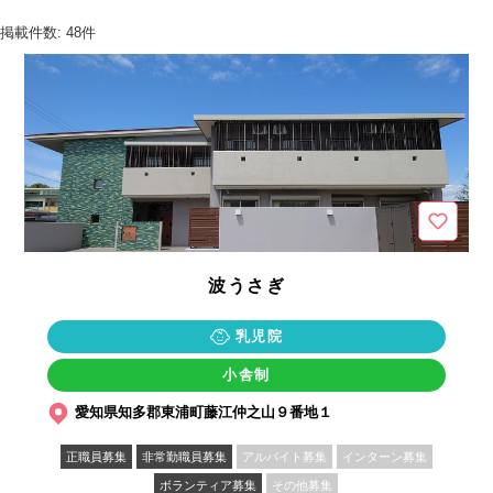
掲載件数: 48件
波うさぎ
乳児院
小舎制
愛知県知多郡東浦町藤江仲之山９番地１
正職員募集
非常勤職員募集
アルバイト募集
インターン募集
ボランティア募集
その他募集