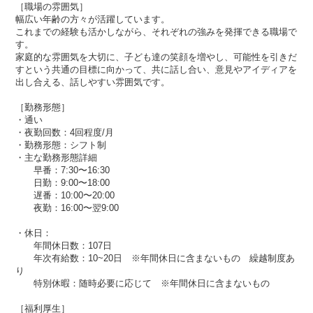
［職場の雰囲気］
幅広い年齢の方々が活躍しています。
これまでの経験も活かしながら、それぞれの強みを発揮できる職場で
す。
家庭的な雰囲気を大切に、子ども達の笑顔を増やし、可能性を引きだ
すという共通の目標に向かって、共に話し合い、意見やアイディアを
出し合える、話しやすい雰囲気です。
［勤務形態］
・通い
・夜勤回数：4回程度/月
・勤務形態：シフト制
・主な勤務形態詳細
早番：7:30〜16:30
日勤：9:00〜18:00
遅番：10:00〜20:00
夜勤：16:00〜翌9:00
・休日：
年間休日数：107日
年次有給数：10~20日 ※年間休日に含まないもの 繰越制度あ
り
特別休暇：随時必要に応じて ※年間休日に含まないもの
［福利厚生］