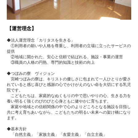
【運営理念】
◆法人運営理念「カリタスを生きる」
①利用者の願いや人格を尊重し、利用者の立場に立ったサービスの
提供
②地域に開かれた、安心と信頼で結ばれる、施設・事業の運営
③職員の人格の円熟、専門的知識と技術の向上
◆つぼみの寮 ヴィジョン
宮崎つぼみの寮は、キリストの優しさに包まれて一人ひとりが愛さ
れていると感じ喜びと感謝の心でかけがえのない命を大切にする乳児
院です。
こどもたちは、家庭的なぬくもりの中で思いやりの心、生きる力を
養い明るく強くのびのびと心身ともに健やかに育ちます。
家庭や地域との信頼関係の中で心のよりどころとなる施設を目指し
共に考え育ちあいながら、こどもたちの明るい未来への架け橋になり
ます。
◆基本方針
「自然主義」「家族主義」「友愛主義」「自立主義」