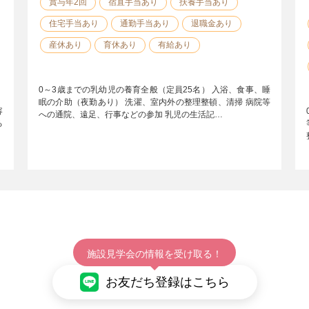
賞与年2回
宿直手当あり
扶養手当あり
住宅手当あり
通勤手当あり
退職金あり
産休あり
育休あり
有給あり
0～3歳までの乳幼児の養育全般（定員25名） 入浴、食事、睡
眠の介助（夜勤あり） 洗濯、室内外の整理整頓、清掃 病院等
容
への通院、遠足、行事などの参加 乳児の生活記…
る
施設見学会の情報を受け取る！
お友だち登録はこちら