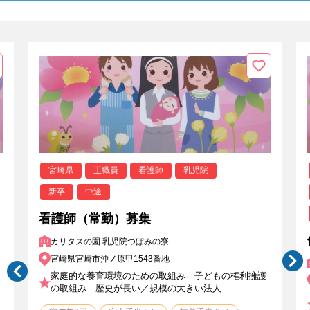
宮崎県
正職員
看護師
乳児院
新卒
中途
看護師（常勤）募集
カリタスの園 乳児院つぼみの寮
宮崎県宮崎市沖ノ原甲1543番地
家庭的な養育環境のための取組み｜子どもの権利擁護
の取組み｜歴史が長い／規模の大きい法人