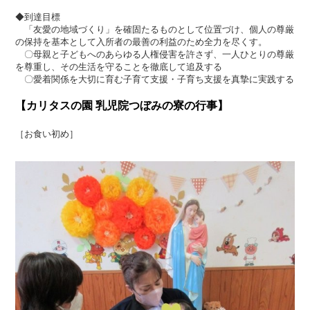
◆到達目標
「友愛の地域づくり」を確固たるものとして位置づけ、個人の尊厳
の保持を基本として入所者の最善の利益のため全力を尽くす。
〇母親と子どもへのあらゆる人権侵害を許さず、一人ひとりの尊厳
を尊重し、その生活を守ることを徹底して追及する
〇愛着関係を大切に育む子育て支援・子育ち支援を真摯に実践する
【カリタスの園 乳児院つぼみの寮の行事】
［お食い初め］