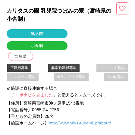
カリタスの園 乳児院つぼみの寮（宮崎県
の
小舎制
）
乳児院
小舎制
宮崎県
正職員募集
非常勤職員募集
アルバイト募集
インターン募集
ボランティア募集
その他募集
※施設に直接連絡する場合
「
チャボナビを見ました
」と伝えるとスムーズです。
【住所】
宮崎県宮崎市沖ノ原甲1543番地
【電話番号】
0985-24-2756
【子どもの定員数】
25名
【施設ホームページ】
http://www.miya-tubomi.jp/about/