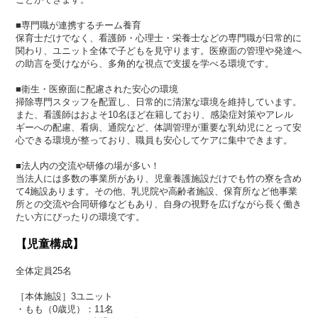
■専門職が連携するチーム養育
保育士だけでなく、看護師・心理士・栄養士などの専門職が日常的に
関わり、ユニット全体で子どもを見守ります。医療面の管理や発達へ
の助言を受けながら、多角的な視点で支援を学べる環境です。
■衛生・医療面に配慮された安心の環境
掃除専門スタッフを配置し、日常的に清潔な環境を維持しています。
また、看護師はおよそ10名ほど在籍しており、感染症対策やアレル
ギーへの配慮、看病、通院など、体調管理が重要な乳幼児にとって安
心できる環境が整っており、職員も安心してケアに集中できます。
■法人内の交流や研修の場が多い！
当法人には多数の事業所があり、児童養護施設だけでも竹の寮を含め
て4施設あります。その他、乳児院や高齢者施設、保育所など他事業
所との交流や合同研修などもあり、自身の視野を広げながら長く働き
たい方にぴったりの環境です。
【児童構成】
全体定員25名
［本体施設］3ユニット
・もも（0歳児）：11名