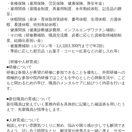
・各種保険（雇用保険、労災保険、健康保険、厚生年金）​​
・雇用関係（退職金制度、再雇用制度、永年勤続表彰、記念品の贈
呈）
・休暇関係（産休・育休取得実績有、慶弔休暇​​、生理休暇、介護休
暇、看護休暇、特別有給休暇）
・健康関係（健康診断健診費用、インフルエンザワクチン補助）
・その他（研修費補助、職員交流費、必要に応じた資格取得補助制
度、結婚出産祝い金）
・被服費補助（エプロン等・1人1回3,300円までで年2回）
・季節に応じた慰労品（お菓子・コーヒー紅茶などの差し入れ等）
［研修や人材育成］
■研修について
研修は各個人が希望の研修に参加できることを優先し、外部研修への
積極的な参加や院内研修ではこどもを中心とした心肺蘇生法や、こど
もと関わるための学び、職員のメンタルケアに結びつく内容を行いま
す。
■新任職員の育成について
新任職員は覚えていく業務内容を具体的に記載した確認表を用いたう
えで、先輩職員が指導をします。
■人材育成について
相談しやすい雰囲気づくりに努め、悩みや困り感が少しでも解消でき
るよう、話し合う時間をとり、解決策や改善点を一緒に考え、サポー