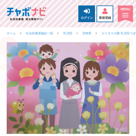
ログイン
新規登録
ホーム
社会的養護施設一覧
乳児院
宮崎県
カリタスの園 乳児院つ