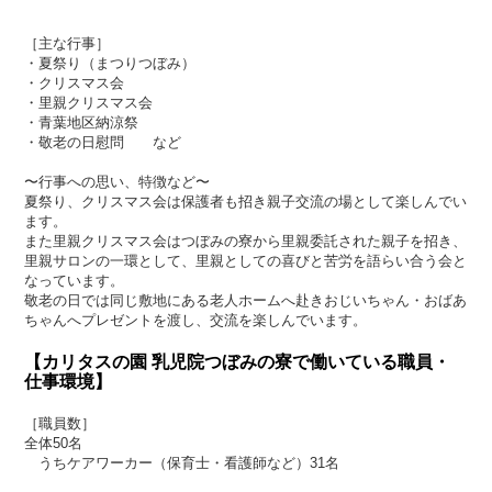
［主な行事］
・夏祭り（まつりつぼみ）
・クリスマス会
・里親クリスマス会
・青葉地区納涼祭
・敬老の日慰問 など
〜行事への思い、特徴など〜
夏祭り、クリスマス会は保護者も招き親子交流の場として楽しんでい
ます。
また里親クリスマス会はつぼみの寮から里親委託された親子を招き、
里親サロンの一環として、里親としての喜びと苦労を語らい合う会と
なっています。
敬老の日では同じ敷地にある老人ホームへ赴きおじいちゃん・おばあ
ちゃんへプレゼントを渡し、交流を楽しんでいます。
【カリタスの園 乳児院つぼみの寮で働いている職員・
仕事環境】
［職員数］
全体50名
うちケアワーカー（保育士・看護師など）31名