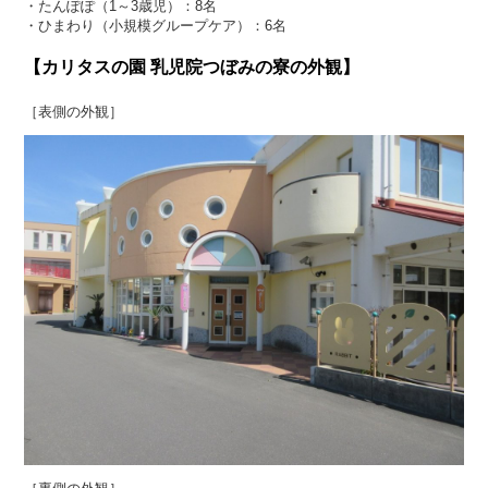
・たんぽぽ（1～3歳児）：8名
・ひまわり（小規模グループケア）：6名
【カリタスの園 乳児院つぼみの寮の外観】
［表側の外観］