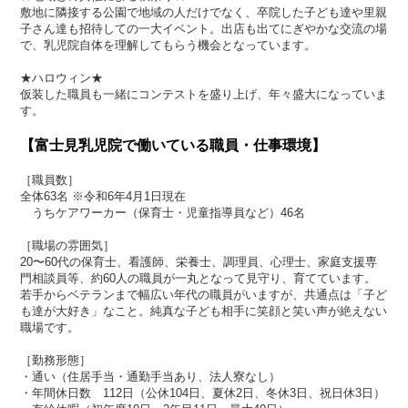
敷地に隣接する公園で地域の人だけでなく、卒院した子ども達や里親
子さん達も招待しての一大イベント。出店も出てにぎやかな交流の場
で、乳児院自体を理解してもらう機会となっています。
★ハロウィン★
仮装した職員も一緒にコンテストを盛り上げ、年々盛大になっていま
す。
【富士見乳児院で働いている職員・仕事環境】
［職員数］
全体63名 ※令和6年4月1日現在
うちケアワーカー（保育士・児童指導員など）46名
［職場の雰囲気］
20〜60代の保育士、看護師、栄養士、調理員、心理士、家庭支援専
門相談員等、約60人の職員が一丸となって見守り、育てています。
若手からベテランまで幅広い年代の職員がいますが、共通点は「子ど
も達が大好き」なこと。純真な子ども相手に笑顔と笑い声が絶えない
職場です。
［勤務形態］
・通い（住居手当・通勤手当あり、法人寮なし）
・年間休日数 112日（公休104日、夏休2日、冬休3日、祝日休3日）