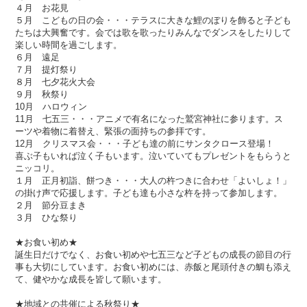
４月 お花見
５月 こどもの日の会・・・テラスに大きな鯉のぼりを飾ると子ども
たちは大興奮です。会では歌を歌ったりみんなでダンスをしたりして
楽しい時間を過ごします。
６月 遠足
７月 提灯祭り
８月 七夕花火大会
９月 秋祭り
10月 ハロウィン
11月 七五三・・・アニメで有名になった鷲宮神社に参ります。ス
ーツや着物に着替え、緊張の面持ちの参拝です。
12月 クリスマス会・・・子ども達の前にサンタクロース登場！
喜ぶ子もいれば泣く子もいます。泣いていてもプレゼントをもらうと
ニッコリ。
１月 正月初詣、餅つき・・・大人の杵つきに合わせ「よいしょ！」
の掛け声で応援します。子ども達も小さな杵を持って参加します。
２月 節分豆まき
３月 ひな祭り
★お食い初め★
誕生日だけでなく、お食い初めや七五三など子どもの成長の節目の行
事も大切にしています。お食い初めには、赤飯と尾頭付きの鯛も添え
て、健やかな成長を皆して願います。
★地域との共催による秋祭り★