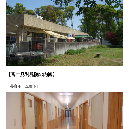
【富士見乳児院の内観】
［養育ホーム廊下］