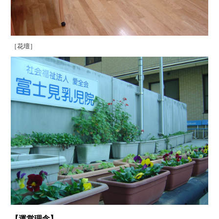
［花壇］
【運営理念】