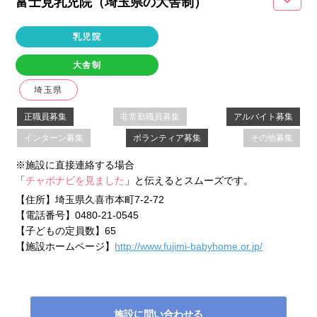
富士見乳児院（埼玉県
の大舎制
）
乳児院
大舎制
埼玉県
正職員募集
非常勤職員募集
アルバイト募集
インターン募集
ボランティア募集
その他募集
※施設に直接連絡する場合
「
チャボナビを見ました
」と伝えるとスムーズです。
【住所】
埼玉県久喜市本町7-2-72
【電話番号】
0480-21-0545
【子どもの定員数】
65
【施設ホームページ】
http://www.fujimi-babyhome.or.jp/
施設に問い合わせる