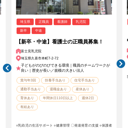
埼玉県
正職員
看護師
乳児院
新卒
中途
【新卒・中途】看護士の正職員募集！
富士見乳児院
埼玉県久喜市本町7-2-72
子どもがのびのびできる環境｜職員のチームワークが
良い｜歴史が長い／規模の大きい法人
賞与年3回
扶養手当あり
住宅手当あり
通勤手当あり
退職金あり
産休あり
育休あり
年間休日110日以上
週休2日
有給あり
○乳幼児の生活サポート ○健康管理 〇発達発育の支援 ○保護者