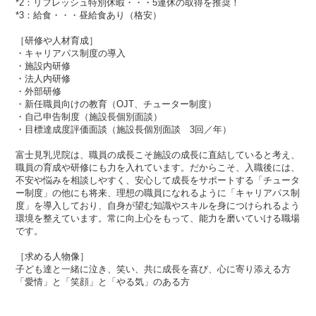
*2：リフレッシュ特別休暇・・・5連休の取得を推奨！
*3：給食・・・昼給食あり（格安）
［研修や人材育成］
・キャリアパス制度の導入
・施設内研修
・法人内研修
・外部研修
・新任職員向けの教育（OJT、チューター制度）
・自己申告制度（施設長個別面談）
・目標達成度評価面談（施設長個別面談 3回／年）
富士見乳児院は、職員の成長こそ施設の成長に直結していると考え、
職員の育成や研修にも力を入れています。だからこそ、入職後には、
不安や悩みを相談しやすく、安心して成長をサポートする「チュータ
ー制度」の他にも将来、理想の職員になれるように「キャリアパス制
度」を導入しており、自身が望む知識やスキルを身につけられるよう
環境を整えています。常に向上心をもって、能力を磨いていける職場
です。
［求める人物像］
子ども達と一緒に泣き、笑い、共に成長を喜び、心に寄り添える方
「愛情」と「笑顔」と「やる気」のある方