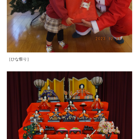
［ひな祭り］