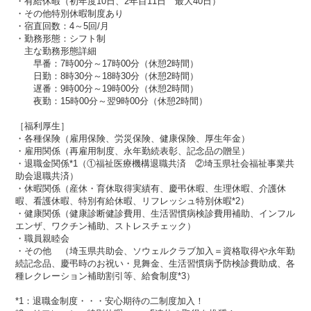
・有給休暇（初年度10日、2年目11日 最大40日）
・その他特別休暇制度あり
・宿直回数：4～5回/月
・勤務形態：シフト制
主な勤務形態詳細
早番：7時00分～17時00分（休憩2時間）
日勤：8時30分～18時30分（休憩2時間）
遅番：9時00分～19時00分（休憩2時間）
夜勤：15時00分～翌9時00分（休憩2時間）
［福利厚生］
・各種保険（雇用保険、労災保険、健康保険、厚生年金）​​
・雇用関係（再雇用制度、永年勤続表彰、記念品の贈呈）
・退職金関係*1（①福祉医療機構退職共済 ②埼玉県社会福祉事業共
助会退職共済）
・休暇関係（産休・育休取得実績有、慶弔休暇​​、生理休暇、介護休
暇、看護休暇、特別有給休暇、リフレッシュ特別休暇*2）
・健康関係（健康診断健診費用、生活習慣病検診費用補助、インフル
エンザ、ワクチン補助、ストレスチェック）
・職員親睦会
・その他 （埼玉県共助会、ソウェルクラブ加入＝資格取得や永年勤
続記念品、慶弔時のお祝い・見舞金、生活習慣病予防検診費助成、各
種レクレーション補助割引等、給食制度*3）
*1：退職金制度・・・安心期待の二制度加入！