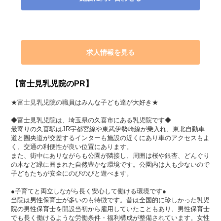
求人情報を見る
【富士見乳児院のPR】
★富士見乳児院の職員はみんな子ども達が大好き★
◆富士見乳児院は、埼玉県の久喜市にある乳児院です◆
最寄りの久喜駅はJR宇都宮線や東武伊勢崎線が乗入れ、東北自動車
道と圏央道が交差するインターも施設の近くにあり車のアクセスもよ
く、交通の利便性が良い位置にあります。
また、街中にありながらも公園が隣接し、周囲は桜や銀杏、どんぐり
の木など緑に囲まれた自然豊かな環境です。公園内は人も少ないので
子どもたちが安全にのびのびと遊べます。
●子育てと両立しながら長く安心して働ける環境です●
当院は男性保育士が多いのも特徴です。昔は全国的に珍しかった乳児
院の男性保育士を開設当初から雇用していたこともあり、男性保育士
でも長く働けるような労働条件・福利構成が整備されています。女性