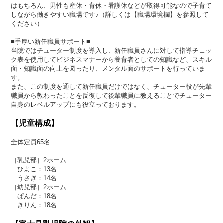
はもちろん、男性も産休・育休・看護休などが取得可能なので子育て
しながら働きやすい職場です♪（詳しくは【職場環境欄】を参照して
ください）
■手厚い新任職員サポート■
当院ではチューター制度を導入し、新任職員さんに対して指導チェッ
ク表を使用してビジネスマナーから養育者としての知識など、スキル
面・知識面の向上を図ったり、メンタル面のサポートを行っていま
す。
また、この制度を通して新任職員だけではなく、チューター役が先輩
職員から教わったことを反復して後輩職員に教えることでチューター
自身のレベルアップにも役立っております。
【児童構成】
全体定員65名
［乳児部］2ホーム
ひよこ：13名
うさぎ：14名
［幼児部］2ホーム
ぱんだ：18名
きりん：18名