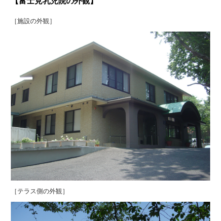
【富士見乳児院の外観】
［施設の外観］
［テラス側の外観］