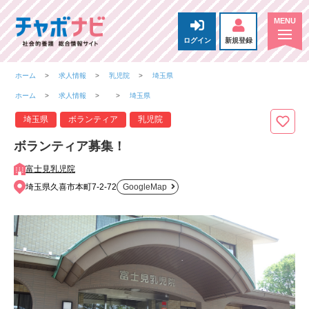
ログイン
新規登録
ホーム
求人情報
乳児院
埼玉県
ホーム
求人情報
埼玉県
埼玉県
ボランティア
乳児院
ボランティア募集！
富士見乳児院
埼玉県久喜市本町7-2-72
GoogleMap