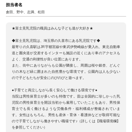
担当者名
倉田、野中、志満、松田
★富士見乳児院の職員はみんな子ども達が大好き★
◆富士見乳児院は、埼玉県の久喜市にある乳児院です◆
最寄りの久喜駅はJR宇都宮線や東武伊勢崎線が乗入れ、東北自動車
道と圏央道が交差するインターも施設の近くにあり車のアクセスも
よく、交通の利便性が良い位置にあります。
また、街中にありながらも公園が隣接し、周囲は桜や銀杏、どんぐ
りの木など緑に囲まれた自然豊かな環境です。公園内は人も少ない
ので子どもたちが安全にのびのびと遊べます。
●子育てと両立しながら長く安心して働ける環境です●
当院は男性保育士が多いのも特徴です。昔は全国的に珍しかった乳
児院の男性保育士を開設当初から雇用していたこともあり、男性保
育士でも長く働けるような労働条件・福利構成が整備されていま
す。女性はもちろん、男性も産休・育休・看護休などが取得可能な
ので子育てしながら働きやすい職場です♪（詳しくは【職場環境欄】
を参照してください）