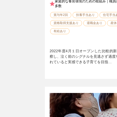
家庭的な養育環境のための取組み｜職員
多数
賞与年2回
扶養手当あり
住宅手当
資格取得支援あり
退職金あり
産休
有給あり
2022年度4月１日オープンした比較的
察し、泣く前のシグナルを見逃さず過度
れていると実感できる子育てを目指…