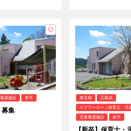
養護施設
新卒
東京都
正職員
ケアワーカー（保育士・児
）募集
児童養護施設
新卒
【新卒】保育士・