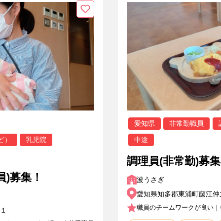
愛知県
非常勤職員
ど）
乳児院
中途
調理員(非常勤)募
員)募集！
波うさぎ
愛知県知多郡東浦町藤江仲
職員のチームワークが良い｜
１