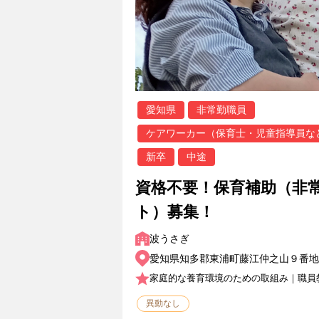
愛知県
非常勤職員
ケアワーカー（保育士・児童指導員な
新卒
中途
資格不要！保育補助（非
ト）募集！
波うさぎ
愛知県知多郡東浦町藤江仲之山９番地
家庭的な養育環境のための取組み｜職員
異動なし