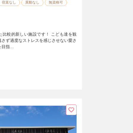
宿直なし
異動なし
無資格可
した比較的新しい施設です！ こども達を観
逃さず過度なストレスを感じさせない愛さ
を目指…