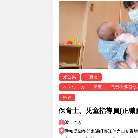
愛知県
正職員
ケアワーカー（保育士・児童指導員な
中途
保育士、児童指導員(正職
波うさぎ
愛知県知多郡東浦町藤江仲之山９番地