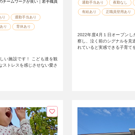
のチームワークが良い｜若手職員
通勤手当あり
夜勤なし
有給あり
正職員登用あり
あり
通勤手当あり
あり
育休あり
2022年度4月１日オープン
察し、泣く前のシグナルを見
れていると実感できる子育て
新しい施設です！ こども達を観
なストレスを感じさせない愛さ