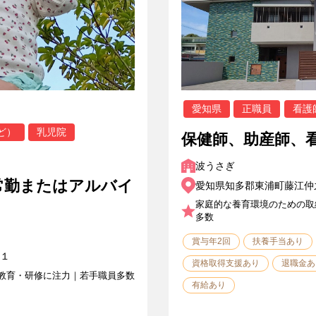
愛知県
正職員
看護
ど）
乳児院
保健師、助産師、看
波うさぎ
常勤またはアルバイ
愛知県知多郡東浦町藤江仲
家庭的な養育環境のための取
多数
賞与年2回
扶養手当あり
１
資格取得支援あり
退職金あ
教育・研修に注力｜若手職員多数
有給あり