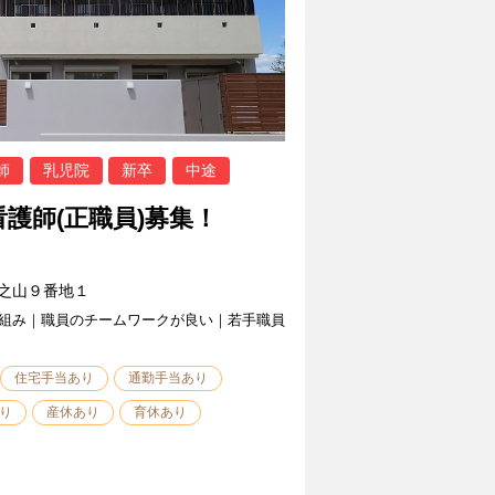
師
乳児院
新卒
中途
護師(正職員)募集！
之山９番地１
組み｜職員のチームワークが良い｜若手職員
住宅手当あり
通勤手当あり
り
産休あり
育休あり