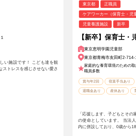
東京都
正職員
ケアワーカー（保育士・児
児童養護施設
新卒
【新卒】保育士・
１
東京恵明学園児童部
東京都青梅市友田町2-714-
新しい施設です！ こども達を観
家庭的な養育環境のための取
なストレスを感じさせない愛さ
職員多数
賞与年2回
宿直手当あり
退職金あり
産休あり
「応援します、子どもとその
の使命としています。 当法
内に併設しており、0歳から1