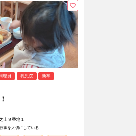
調理員
乳児院
新卒
集！
之山９番地１
行事を大切にしている