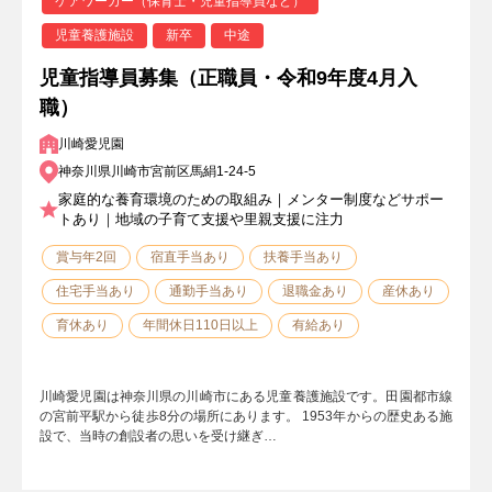
ケアワーカー（保育士・児童指導員など）
児童養護施設
新卒
中途
児童指導員募集（正職員・令和9年度4月入
職）
川崎愛児園
神奈川県川崎市宮前区馬絹1-24-5
家庭的な養育環境のための取組み｜メンター制度などサポー
トあり｜地域の子育て支援や里親支援に注力
賞与年2回
宿直手当あり
扶養手当あり
住宅手当あり
通勤手当あり
退職金あり
産休あり
育休あり
年間休日110日以上
有給あり
川崎愛児園は神奈川県の川崎市にある児童養護施設です。田園都市線
の宮前平駅から徒歩8分の場所にあります。 1953年からの歴史ある施
設で、当時の創設者の思いを受け継ぎ…