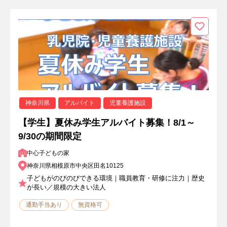
神奈川県
アルバイト
児童養護施設
【学生】夏休み学生アルバイト募集！8/1～
9/30の期間限定
中心子どもの家
神奈川県相模原市中央区田名10125
子どもがのびのびできる環境｜職員教育・研修に注力｜歴史
が長い／規模の大きい法人
通勤手当あり
無資格可