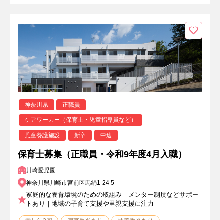
神奈川県
正職員
ケアワーカー（保育士・児童指導員など）
児童養護施設
新卒
中途
保育士募集（正職員・令和9年度4月入職）
川崎愛児園
神奈川県川崎市宮前区馬絹1-24-5
家庭的な養育環境のための取組み｜メンター制度などサポー
トあり｜地域の子育て支援や里親支援に注力