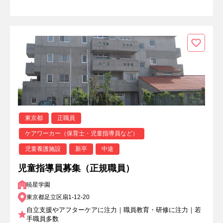
東京都
正職員
ケアワーカー（保育士・児童指導員など）
児童養護施設
新卒
中途
児童指導員募集（正規職員）
暁星学園
東京都足立区扇1-12-20
自立支援やアフターケアに注力｜職員教育・研修に注力｜若
手職員多数