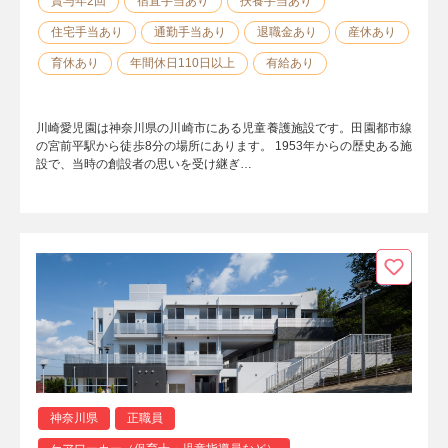
賞与年2回
宿直手当あり
扶養手当あり
住宅手当あり
通勤手当あり
退職金あり
産休あり
育休あり
年間休日110日以上
有給あり
川崎愛児園は神奈川県の川崎市にある児童養護施設です。田園都市線
の宮前平駅から徒歩8分の場所にあります。 1953年からの歴史ある施
設で、当時の創設者の思いを受け継ぎ…
神奈川県
正職員