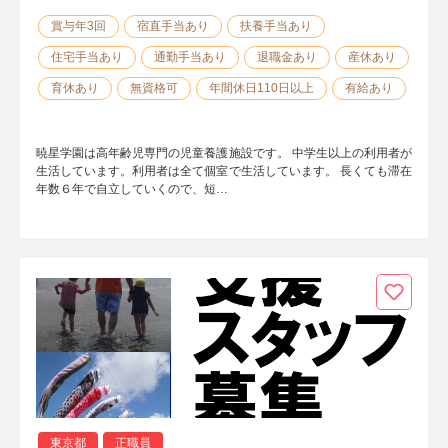
賞与年3回
宿直手当あり
扶養手当あり
住宅手当あり
通勤手当あり
退職金あり
産休あり
育休あり
無資格可
年間休日110日以上
有給あり
暁星学園は高年齢児専門の児童養護施設です。 中学生以上の利用者が
生活しています。利用者は全て個室で生活しています。 長くても滞在
年数６年で自立していくので、短…
東京都
正職員