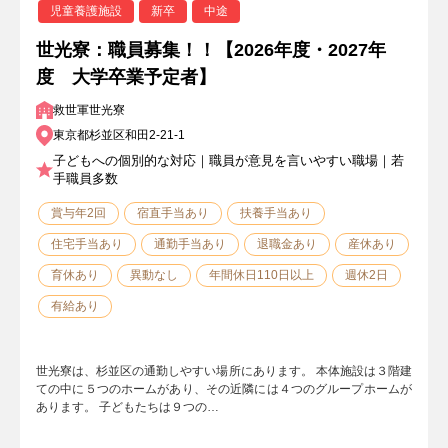
児童養護施設
新卒
中途
世光寮：職員募集！！【2026年度・2027年
度 大学卒業予定者】
救世軍世光寮
東京都杉並区和田2-21-1
子どもへの個別的な対応｜職員が意見を言いやすい職場｜若
手職員多数
賞与年2回
宿直手当あり
扶養手当あり
住宅手当あり
通勤手当あり
退職金あり
産休あり
育休あり
異動なし
年間休日110日以上
週休2日
有給あり
世光寮は、杉並区の通勤しやすい場所にあります。 本体施設は３階建
ての中に５つのホームがあり、その近隣には４つのグループホームが
あります。 子どもたちは９つの…