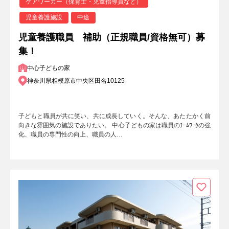
ケアワーカー（保育士・児童指導員など）
児童養護施設
中途
児童養護職員 補助（正規職員/資格無可）募
集！
中心子どもの家
神奈川県相模原市中央区田名10125
子どもと職員が共に笑い、共に成長していく。そんな、あたたかく前
向きな雰囲気の施設でありたい。 中心子どもの家は職員のﾁｰﾑﾜｰｸの強
化、職員の専門性の向上、職員の人…