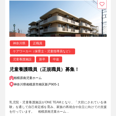
神奈川県
正職員
ケアワーカー（保育士・児童指導員など）
児童養護施設
新卒
中途
児童養護職員（正規職員）募集！
相模原南児童ホーム
神奈川県相模原市南区新戸905-1
乳児院・児童養護施設がONE TEAMとなり、「大切にされている体
験」を通して自己肯定感を育み、家族の再統合や自立に向けての支援
を行っています。 相模原南児童ホーム…