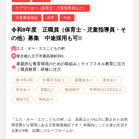
ケアワーカー（保育士・児童指導員など）
児童養護施設
新卒
中途
令和8年度 正職員（保育士・児童指導員・そ
の他）募集 中途採用も可!!
エス・オー・エスこどもの村
東京都八王子市裏高尾町991
家庭的な養育環境のための取組み｜ライフスキル教育に注力
｜職員教育・研修に注力
賞与年2回
扶養手当あり
退職金あり
産休あり
育休あり
異動なし
無資格可
年間休日110日以上
週休2日
有給あり
『エス・オー・エスこどもの村』は、高尾山と小仏川に囲まれた自然
環境豊かな環境にある児童養護施設です！ 本園内にこども達が生活す
る家が4棟、近隣にグループホームが…