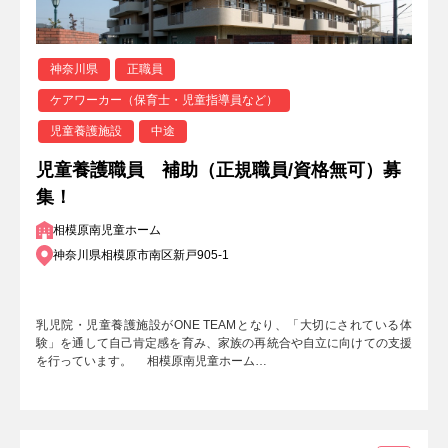
神奈川県
正職員
ケアワーカー（保育士・児童指導員など）
児童養護施設
中途
児童養護職員 補助（正規職員/資格無可）募
集！
相模原南児童ホーム
神奈川県相模原市南区新戸905-1
乳児院・児童養護施設がONE TEAMとなり、「大切にされている体
験」を通して自己肯定感を育み、家族の再統合や自立に向けての支援
を行っています。 相模原南児童ホーム…