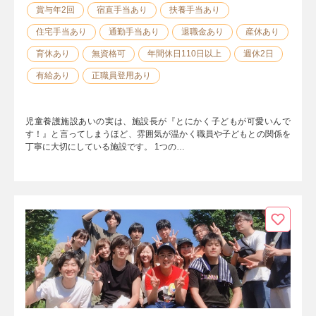
賞与年2回
宿直手当あり
扶養手当あり
住宅手当あり
通勤手当あり
退職金あり
産休あり
育休あり
無資格可
年間休日110日以上
週休2日
有給あり
正職員登用あり
児童養護施設あいの実は、施設長が『とにかく子どもが可愛いんで
す！』と言ってしまうほど、雰囲気が温かく職員や子どもとの関係を
丁寧に大切にしている施設です。 1つの…