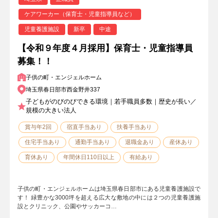
ケアワーカー（保育士・児童指導員など）
児童養護施設
新卒
中途
【令和９年度４月採用】保育士・児童指導員
募集！！
子供の町・エンジェルホーム
埼玉県春日部市西金野井337
子どもがのびのびできる環境｜若手職員多数｜歴史が長い／
規模の大きい法人
賞与年2回
宿直手当あり
扶養手当あり
住宅手当あり
通勤手当あり
退職金あり
産休あり
育休あり
年間休日110日以上
有給あり
子供の町・エンジェルホームは埼玉県春日部市にある児童養護施設で
す！ 緑豊かな3000坪を超える広大な敷地の中には２つの児童養護施
設とクリニック、公園やサッカーコ…