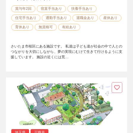
賞与年2回
宿直手当あり
扶養手当あり
住宅手当あり
通勤手当あり
退職金あり
産休あり
育休あり
無資格可
有給あり
さいたま市桜区にある施設です。 私達は子ども達が社会の中で人との
つながりを大切にしながら、夢の実現にむけて生きて行けるように支
援しています。 施設の近くには荒…
埼玉県
正職員