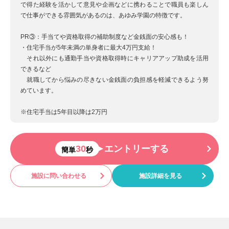
で得た経験を活かして意見や企画などに携わることで職員も楽しん
で仕事ができる雰囲気があるのは、あゆみ学園の特徴です。
PR③：手当てや資格取得の補助制度など金銭面の安心感も！
・住宅手当が5年未満の単身者に最大4万円支給！
それ以外にも通勤手当や資格取得時にキャリアアップ助成を活用
できるなど
就職してから悩みの尽きない金銭面の負担感を軽減できるよう努
めています。
※住宅手当は5年目以降は2万円
30
エントリーする
簡単
秒
施設に問い合わせる
施設詳細を見る