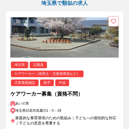
埼玉県で類似の求人
埼玉県
正職員
ケアワーカー（保育士・児童指導員など）
児童養護施設
新卒
中途
ケアワーカー募集（資格不問）
あいの実
埼玉県日高市高麗川1－5－28
家庭的な養育環境のための取組み｜子どもへの個別的な対応
｜子どもの意思を尊重する