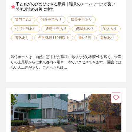
子どもがのびのびできる環境｜職員のチームワークが良い｜
労働環境の改善に注力
賞与年2回
宿直手当あり
扶養手当あり
住宅手当あり
通勤手当あり
退職金あり
産休あり
育休あり
年間休日110日以上
週休2日
有給あり
若竹ホームは、自然に恵まれた環境にありながら利便性も高く、最寄
りの上尾駅からは東京都内へ電車一本でアクセスできます。 園庭には
広い人工芝があり、こどもたちは…