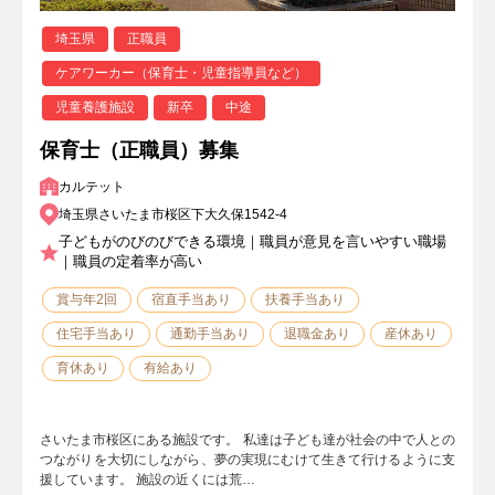
埼玉県
正職員
ケアワーカー（保育士・児童指導員など）
児童養護施設
新卒
中途
保育士（正職員）募集
カルテット
埼玉県さいたま市桜区下大久保1542-4
子どもがのびのびできる環境｜職員が意見を言いやすい職場
｜職員の定着率が高い
賞与年2回
宿直手当あり
扶養手当あり
住宅手当あり
通勤手当あり
退職金あり
産休あり
育休あり
有給あり
さいたま市桜区にある施設です。 私達は子ども達が社会の中で人との
つながりを大切にしながら、夢の実現にむけて生きて行けるように支
援しています。 施設の近くには荒…