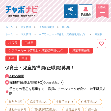
ログイン
新規登録
ホーム
求人情報
児童養護施設
埼玉県
ホーム
求人情報
ケアワーカー（保育士・児童指導員など）
埼玉県
埼玉県
正職員
ケアワーカー（保育士・児童指導員など）
児童養護施設
新卒
中途
保育士・児童指導員(正職員)募集！
あゆみ学園
埼玉県羽生市上岩瀬370
GoogleMap
子どもの意思を尊重する｜職員のチームワークが良い｜若手職員多
数
賞与年2回
宿直手当あり
扶養手当あり
住宅手当あり
通勤手当あり
資格取得支援あり
退職金あり
産休あり