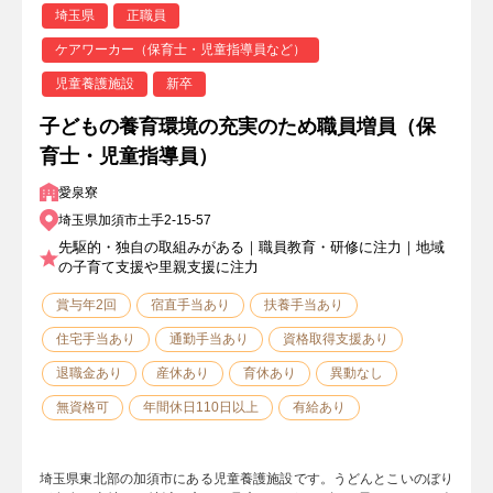
埼玉県
正職員
ケアワーカー（保育士・児童指導員など）
児童養護施設
新卒
子どもの養育環境の充実のため職員増員（保
育士・児童指導員）
愛泉寮
埼玉県加須市土手2-15-57
先駆的・独自の取組みがある｜職員教育・研修に注力｜地域
の子育て支援や里親支援に注力
賞与年2回
宿直手当あり
扶養手当あり
住宅手当あり
通勤手当あり
資格取得支援あり
退職金あり
産休あり
育休あり
異動なし
無資格可
年間休日110日以上
有給あり
埼玉県東北部の加須市にある児童養護施設です。うどんとこいのぼり