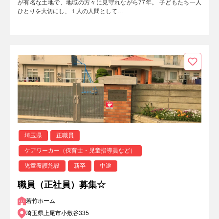
が有名な土地で、地域の方々に見守れながら77年。 子どもたち一人
ひとりを大切にし、１人の人間として…
埼玉県
正職員
ケアワーカー（保育士・児童指導員など）
児童養護施設
新卒
中途
職員（正社員）募集☆
若竹ホーム
埼玉県上尾市小敷谷335