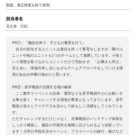
面接、適正検査を経て採用。
担当者名
丑久保 行紀
PR①：『施設全体で、子どもの養育を行う』
自分の担当するユニットは責任を持って養育をしますが、隣のユ
ニットや他のユニットも1つのチームとして連携しています。小舎と
いう形態を取りながらユニットだけで完結せず、「お隣さん同士」
支え合い、情報共有し合いながらチームアプローチをしていける環
境があゆみ学園の強みだと思います。
PR②：若手職員の活躍する場の確保
ここ数年でイベントの企画・運営などを若手職員中心にお願いす
る事が多く、チャレンジする環境が豊富となってきています。若手
職員が若さとアイデア力を活かして頼もしく活躍をしてくれていま
す。
ただチャレンジするだけじゃなく、先輩職員のバックアップ体制を
しっかり構築し、施設の可能性を無限に広げられるよう頑張ってい
ます！大学の学校生活やイベント、プライベートの旅行・遊びなど