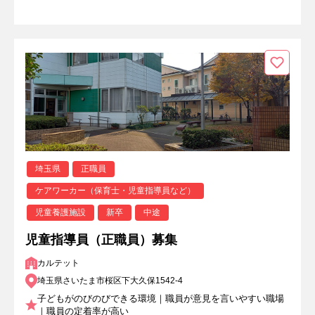
埼玉県
正職員
ケアワーカー（保育士・児童指導員など）
児童養護施設
新卒
中途
児童指導員（正職員）募集
カルテット
埼玉県さいたま市桜区下大久保1542-4
子どもがのびのびできる環境｜職員が意見を言いやすい職場
｜職員の定着率が高い