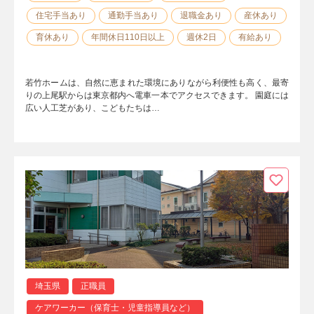
住宅手当あり
通勤手当あり
退職金あり
産休あり
育休あり
年間休日110日以上
週休2日
有給あり
若竹ホームは、自然に恵まれた環境にありながら利便性も高く、最寄
りの上尾駅からは東京都内へ電車一本でアクセスできます。 園庭には
広い人工芝があり、こどもたちは…
埼玉県
正職員
ケアワーカー（保育士・児童指導員など）