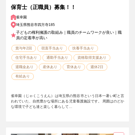
保育士（正職員）募集！！
雀幸園
埼玉県熊谷市四方寺185
子どもの権利擁護の取組み｜職員のチームワークが良い｜職
員の定着率が高い
賞与年2回
宿直手当あり
扶養手当あり
住宅手当あり
通勤手当あり
資格取得支援あり
退職金あり
産休あり
育休あり
週休2日
有給あり
雀幸園（じゃくこうえん）は埼玉県の熊谷市という日本一暑い町と言
われていた、自然豊かな場所にある児童養護施設です。 周囲はのどか
な環境で子ども達と楽しく暮らして…