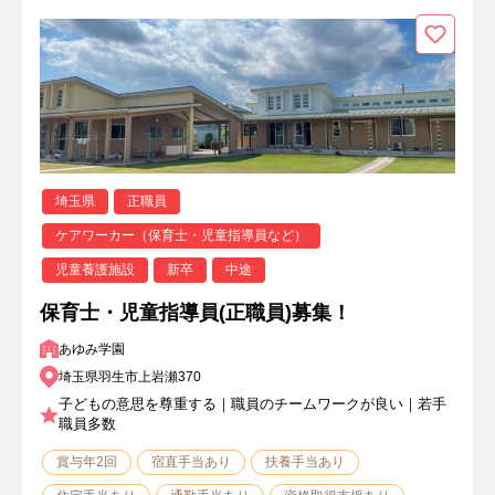
埼玉県
正職員
ケアワーカー（保育士・児童指導員など）
児童養護施設
新卒
中途
保育士・児童指導員(正職員)募集！
あゆみ学園
埼玉県羽生市上岩瀬370
子どもの意思を尊重する｜職員のチームワークが良い｜若手
職員多数
賞与年2回
宿直手当あり
扶養手当あり