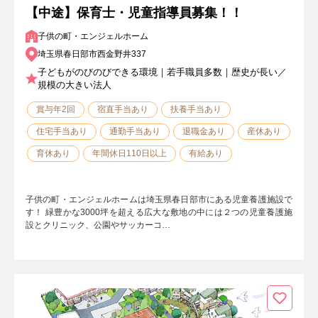
【中途】保育士・児童指導員募集！！
子供の町・エンジェルホーム
埼玉県春日部市西金野井337
子どもがのびのびできる環境｜若手職員多数｜歴史が長い／
規模の大きい法人
賞与年2回
宿直手当あり
扶養手当あり
住宅手当あり
通勤手当あり
退職金あり
産休あり
育休あり
年間休日110日以上
有給あり
子供の町・エンジェルホームは埼玉県春日部市にある児童養護施設で
す！ 緑豊かな3000坪を超える広大な敷地の中には２つの児童養護施
設とクリニック、公園やサッカーコ…