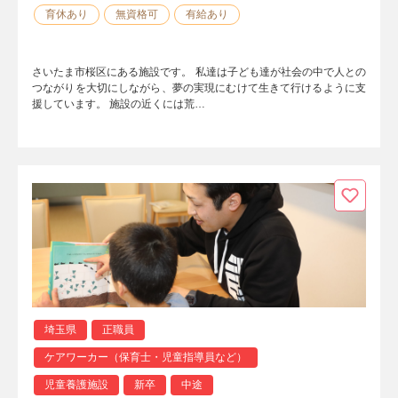
育休あり
無資格可
有給あり
さいたま市桜区にある施設です。 私達は子ども達が社会の中で人との
つながりを大切にしながら、夢の実現にむけて生きて行けるように支
援しています。 施設の近くには荒…
埼玉県
正職員
ケアワーカー（保育士・児童指導員など）
児童養護施設
新卒
中途