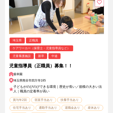
埼玉県
正職員
ケアワーカー（保育士・児童指導員など）
児童養護施設
新卒
中途
児童指導員（正職員）募集！！
雀幸園
埼玉県熊谷市四方寺185
子どもがのびのびできる環境｜歴史が長い／規模の大きい法
人｜職員の定着率が高い
賞与年2回
宿直手当あり
扶養手当あり
住宅手当あり
通勤手当あり
退職金あり
産休あり