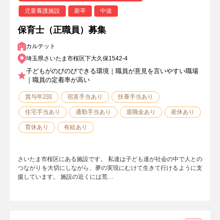
児童養護施設
新卒
中途
保育士（正職員）募集
カルテット
埼玉県さいたま市桜区下大久保1542-4
子どもがのびのびできる環境｜職員が意見を言いやすい職場
｜職員の定着率が高い
賞与年2回
宿直手当あり
扶養手当あり
住宅手当あり
通勤手当あり
退職金あり
産休あり
育休あり
有給あり
さいたま市桜区にある施設です。 私達は子ども達が社会の中で人との
つながりを大切にしながら、夢の実現にむけて生きて行けるように支
援しています。 施設の近くには荒…