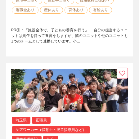
住宅手当あり
通勤手当あり
資格取得支援あり
退職金あり
産休あり
育休あり
有給あり
PR①：『施設全体で、子どもの養育を行う』 自分の担当するユニ
ットは責任を持って養育をしますが、隣のユニットや他のユニットも
1つのチームとして連携しています。小…
埼玉県
正職員
ケアワーカー（保育士・児童指導員など）