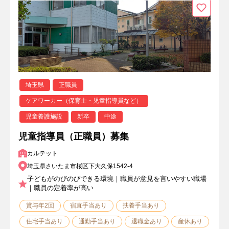
埼玉県
正職員
ケアワーカー（保育士・児童指導員など）
児童養護施設
新卒
中途
児童指導員（正職員）募集
カルテット
埼玉県さいたま市桜区下大久保1542-4
子どもがのびのびできる環境｜職員が意見を言いやすい職場
｜職員の定着率が高い
賞与年2回
宿直手当あり
扶養手当あり
住宅手当あり
通勤手当あり
退職金あり
産休あり