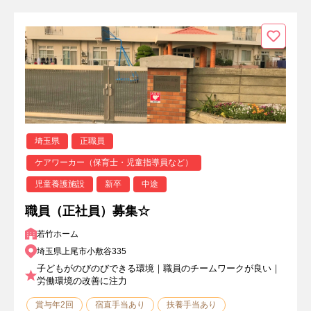
埼玉県
正職員
ケアワーカー（保育士・児童指導員など）
児童養護施設
新卒
中途
職員（正社員）募集☆
若竹ホーム
埼玉県上尾市小敷谷335
子どもがのびのびできる環境｜職員のチームワークが良い｜
労働環境の改善に注力
賞与年2回
宿直手当あり
扶養手当あり