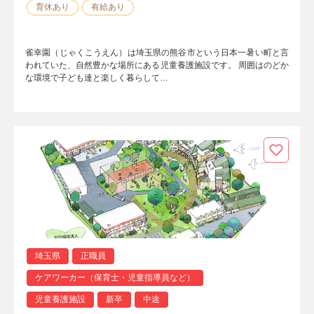
育休あり
有給あり
雀幸園（じゃくこうえん）は埼玉県の熊谷市という日本一暑い町と言
われていた、自然豊かな場所にある児童養護施設です。 周囲はのどか
な環境で子ども達と楽しく暮らして…
埼玉県
正職員
ケアワーカー（保育士・児童指導員など）
児童養護施設
新卒
中途