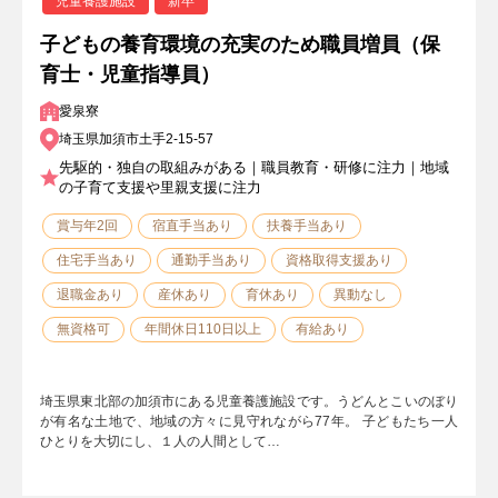
児童養護施設
新卒
子どもの養育環境の充実のため職員増員（保
育士・児童指導員）
愛泉寮
埼玉県加須市土手2-15-57
先駆的・独自の取組みがある｜職員教育・研修に注力｜地域
の子育て支援や里親支援に注力
賞与年2回
宿直手当あり
扶養手当あり
住宅手当あり
通勤手当あり
資格取得支援あり
退職金あり
産休あり
育休あり
異動なし
無資格可
年間休日110日以上
有給あり
埼玉県東北部の加須市にある児童養護施設です。うどんとこいのぼり
が有名な土地で、地域の方々に見守れながら77年。 子どもたち一人
ひとりを大切にし、１人の人間として…