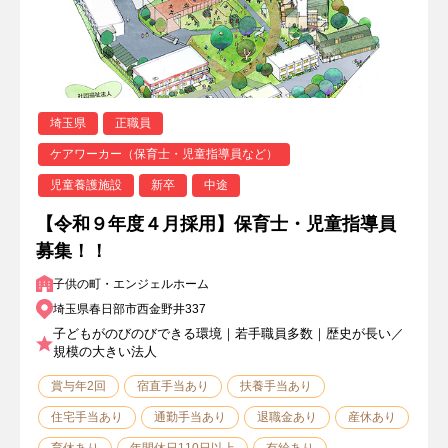
埼玉県
正職員
ケアワーカー（保育士・児童指導員など）
児童養護施設
新卒
中途
【令和９年度４月採用】保育士・児童指導員
募集！！
子供の町・エンジェルホーム
埼玉県春日部市西金野井337
子どもがのびのびできる環境｜若手職員多数｜歴史が長い／
規模の大きい法人
賞与年2回
宿直手当あり
扶養手当あり
住宅手当あり
通勤手当あり
退職金あり
産休あり