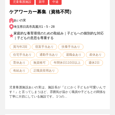
児童養護施設
新卒
中途
ケアワーカー募集（資格不問）
あいの実
埼玉県日高市高麗川1－5－28
家庭的な養育環境のための取組み｜子どもへの個別的な対応
｜子どもの意思を尊重する
賞与年2回
宿直手当あり
扶養手当あり
住宅手当あり
通勤手当あり
退職金あり
産休あり
育休あり
無資格可
年間休日110日以上
週休2日
有給あり
正職員登用あり
児童養護施設あいの実は、施設長が『とにかく子どもが可愛いんで
す！』と言ってしまうほど、雰囲気が温かく職員や子どもとの関係を
丁寧に大切にしている施設です。 1つの…