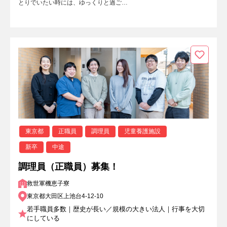
とりでいたい時には、ゆっくりと過ご…
東京都
正職員
調理員
児童養護施設
新卒
中途
調理員（正職員）募集！
救世軍機恵子寮
東京都大田区上池台4-12-10
若手職員多数｜歴史が長い／規模の大きい法人｜行事を大切
にしている