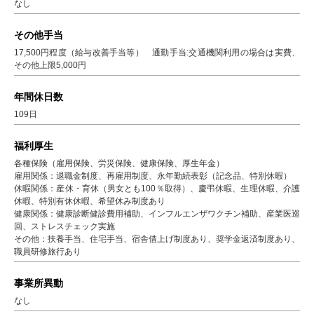
なし
その他手当
17,500円程度（給与改善手当等） 通勤手当:交通機関利用の場合は実費、
その他上限5,000円
年間休日数
109日
福利厚生
各種保険（雇用保険、労災保険、健康保険、厚生年金）
雇用関係：退職金制度、再雇用制度、永年勤続表彰（記念品、特別休暇）
休暇関係：産休・育休（男女とも100％取得）、慶弔休暇、生理休暇、介護
休暇、特別有休休暇、希望休み制度あり
健康関係：健康診断健診費用補助、インフルエンザワクチン補助、産業医巡
回、ストレスチェック実施
その他：扶養手当、住宅手当、宿舎借上げ制度あり、奨学金返済制度あり、
職員研修旅行あり
事業所異動
なし