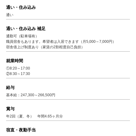
通い・住み込み
通い
通い・住み込み 補足
通勤可（駐車場有）
職員宿舎もあります。希望者は入居できます（月5,000～7,000円）
宿舎借上げ制度あり（家賃の2割程度自己負担）
就業時間
①8:20～17:00
②8:30～17:30
給与
基本給：247,300～266,500円
賞与
年2回（夏、冬） 年間4.65ヶ月分
宿直・夜勤手当