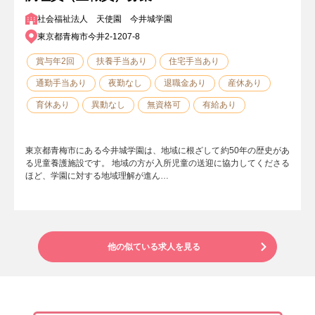
社会福祉法人 天使園 今井城学園
東京都青梅市今井2-1207-8
賞与年2回
扶養手当あり
住宅手当あり
通勤手当あり
夜勤なし
退職金あり
産休あり
育休あり
異動なし
無資格可
有給あり
東京都青梅市にある今井城学園は、地域に根ざして約50年の歴史があ
る児童養護施設です。 地域の方が入所児童の送迎に協力してくださる
ほど、学園に対する地域理解が進ん…
他の似ている求人を見る