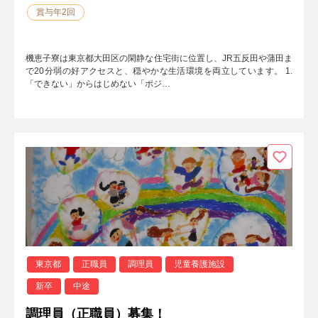
賞与年2回
機恵子寮は東京都大田区の閑静な住宅街に位置し、JR五反田や蒲田ま
で20分弱の好アクセスと、穏やかな生活環境を両立しています。 1.
「できない」からはじめない「ポジ…
東京都
正職員
調理員
児童養護施設
新卒
中途
調理員（正職員）募集！