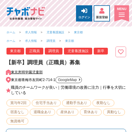
ログイン
新規登録
ホーム
求人情報
児童養護施設
東京都
ホーム
求人情報
調理員
東京都
東京都
正職員
調理員
児童養護施設
新卒
【新卒】調理員（正職員）募集
東京恵明学園児童部
東京都青梅市友田町2-714-1
GoogleMap
職員のチームワークが良い｜労働環境の改善に注力｜行事を大切に
している
賞与年2回
住宅手当あり
通勤手当あり
夜勤なし
宿直なし
退職金あり
産休あり
育休あり
異動なし
無資格可