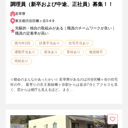
調理員（新卒および中途、正社員）募集！！
若草寮
東京都渋谷区幡ヶ谷3-4-9
先駆的・独自の取組みがある｜職員のチームワークが良い｜
職員の定着率が高い
賞与年2回
扶養手当あり
住宅手当あり
通勤手当あり
産休あり
育休あり
無資格可
有給あり
☆都会のまんなかあったかい☆ 若草寮があるのは渋谷区幡ヶ谷の住宅
街の中。 最寄りの京王新線幡ヶ谷駅からは徒歩7分とアクセスも良
く、窓からは都庁も見えるほど。 まさ…