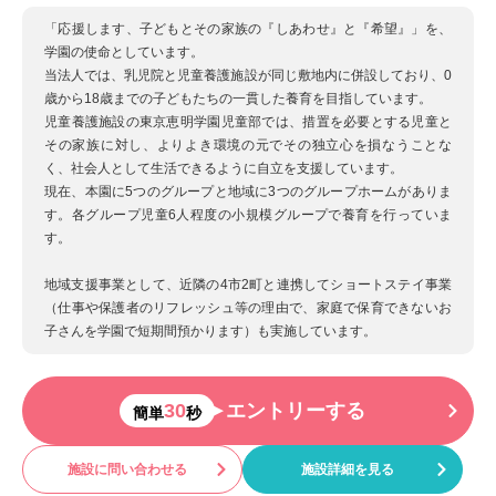
「応援します、子どもとその家族の『しあわせ』と『希望』」を、
学園の使命としています。
当法人では、乳児院と児童養護施設が同じ敷地内に併設しており、0
歳から18歳までの子どもたちの一貫した養育を目指しています。
児童養護施設の東京恵明学園児童部では、措置を必要とする児童と
その家族に対し、よりよき環境の元でその独立心を損なうことな
く、社会人として生活できるように自立を支援しています。
現在、本園に5つのグループと地域に3つのグループホームがありま
す。各グループ児童6人程度の小規模グループで養育を行っていま
す。
地域支援事業として、近隣の4市2町と連携してショートステイ事業
（仕事や保護者のリフレッシュ等の理由で、家庭で保育できないお
子さんを学園で短期間預かります）も実施しています。
30
エントリーする
簡単
秒
施設に問い合わせる
施設詳細を見る