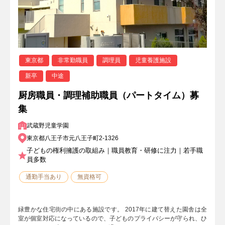
東京都
非常勤職員
調理員
児童養護施設
新卒
中途
厨房職員・調理補助職員（パートタイム）募
集
武蔵野児童学園
東京都八王子市元八王子町2-1326
子どもの権利擁護の取組み｜職員教育・研修に注力｜若手職
員多数
通勤手当あり
無資格可
緑豊かな住宅街の中にある施設です。 2017年に建て替えた園舎は全
室が個室対応になっているので、子どものプライバシーが守られ、ひ