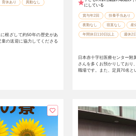
育休あり
異動なし
にしている
賞与年2回
扶養手当あり
夜勤なし
宿直なし
産
に根ざして約50年の歴史があ
年間休日110日以上
週休2
児童の送迎に協力してくださる
日本赤十字社医療センター附
さんを多くお預かりしており
職場です。また、定員70名と