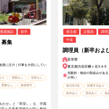
養護施設
新卒
東京都
正職員
調理
中途
）募集
調理員（新卒およ
若草寮
改善に注力｜行事を大切にしてい
東京都渋谷区幡ヶ谷3-4-9
先駆的・独自の取組みがある
が高い
あり
夜勤なし
宿直なし
異動なし
無資格可
賞与年2回
扶養手当あり
産休あり
育休あり
無
あわせ』と『希望』」を、学園
児院と児童養護施設が同じ敷地