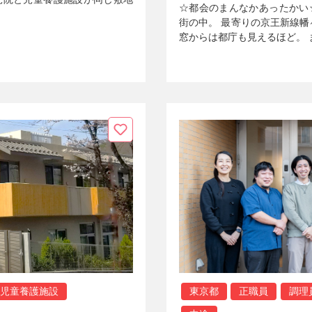
☆都会のまんなかあったかい
街の中。 最寄りの京王新線幡
窓からは都庁も見えるほど。 
児童養護施設
東京都
正職員
調理