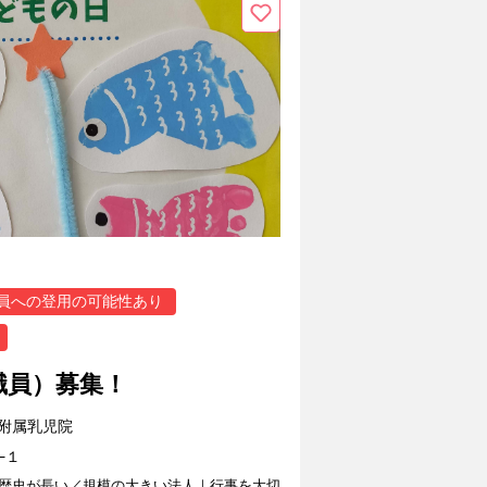
職員への登用の可能性あり
職員）募集！
附属乳児院
−１
歴史が長い／規模の大きい法人｜行事を大切