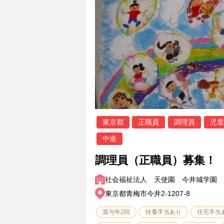
東京都
正職員
調理員
児童
中途
調理員（正職員）募集！
社会福祉法人 天使園 今井城学園
東京都青梅市今井2-1207-8
賞与年2回
扶養手当あり
住宅手当