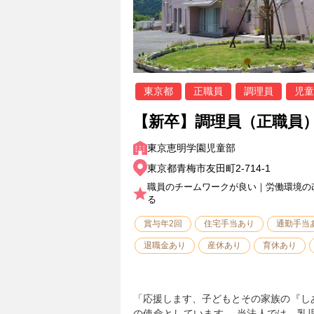
東京都
正職員
調理員
児童
【新卒】調理員（正職員
東京恵明学園児童部
東京都青梅市友田町2-714-1
職員のチームワークが良い｜労働環境の
る
賞与年2回
住宅手当あり
通勤手当
退職金あり
産休あり
育休あり
「応援します、子どもとその家族の『し
の使命としています。 当法人では、乳