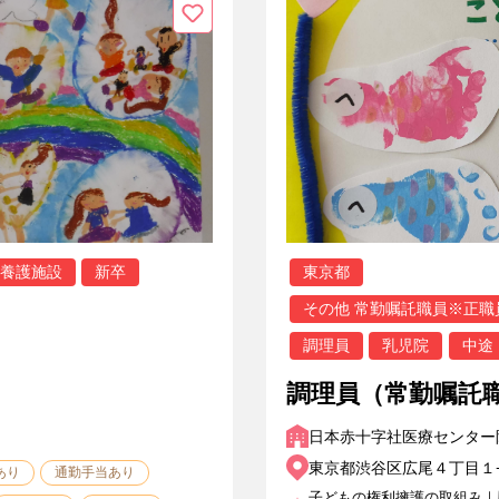
養護施設
新卒
東京都
その他 常勤嘱託職員※正
調理員
乳児院
中途
調理員（常勤嘱託
日本赤十字社医療センター
東京都渋谷区広尾４丁目１
あり
通勤手当あり
子どもの権利擁護の取組み｜