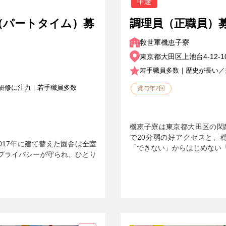
中途
（パートタイム）募
調理員（正職員）
救世軍機恵子寮
東京都大田区上池台4-12-1
若手職員多数｜歴史が長い／
研修に注力｜若手職員多数
賞与年2回
機恵子寮は東京都大田区の閑
で20分弱の好アクセスと、穏
017年に建て替えた園舎は全室
「できない」からはじめない
プライバシーが守られ、ひとり