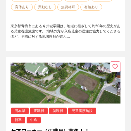
育休あり
異動なし
無資格可
有給あり
東京都青梅市にある今井城学園は、地域に根ざして約50年の歴史があ
る児童養護施設です。 地域の方が入所児童の送迎に協力してくださる
ほど、学園に対する地域理解が進ん…
熊本県
正職員
調理員
児童養護施設
新卒
中途