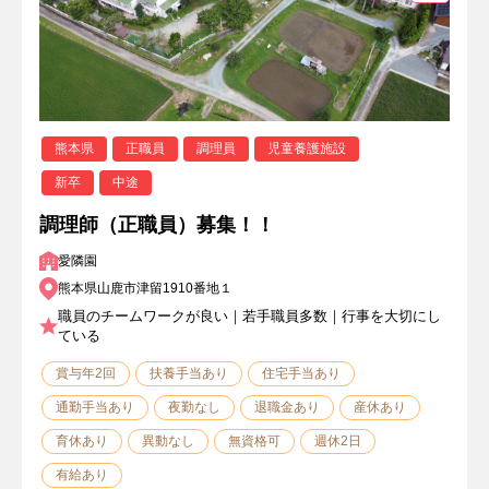
熊本県
正職員
調理員
児童養護施設
新卒
中途
調理師（正職員）募集！！
愛隣園
熊本県山鹿市津留1910番地１
職員のチームワークが良い｜若手職員多数｜行事を大切にし
ている
賞与年2回
扶養手当あり
住宅手当あり
通勤手当あり
夜勤なし
退職金あり
産休あり
育休あり
異動なし
無資格可
週休2日
有給あり