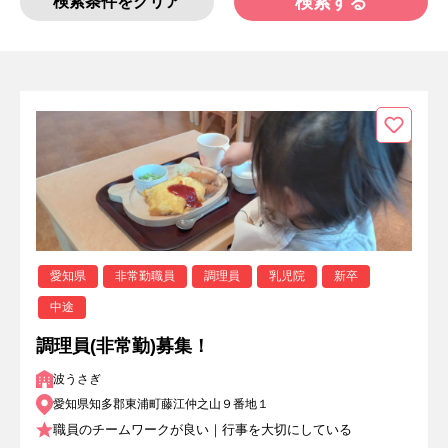
検索する
検索条件をクリア
愛知県
非常勤職員
調理員
乳児院
新卒
中途
調理員(非常勤)募集！
波うさぎ
愛知県知多郡東浦町藤江仲之山９番地１
職員のチームワークが良い｜行事を大切にしている