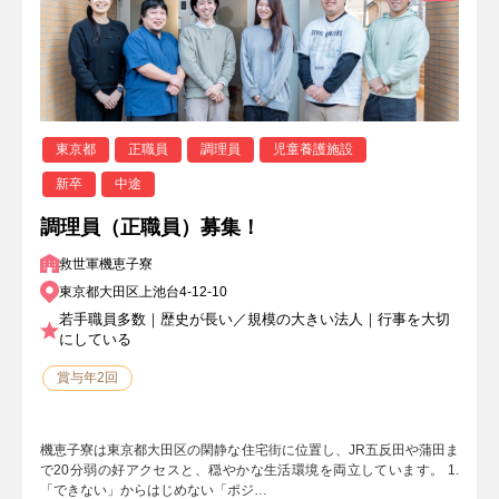
東京都
正職員
調理員
児童養護施設
新卒
中途
調理員（正職員）募集！
救世軍機恵子寮
東京都大田区上池台4-12-10
若手職員多数｜歴史が長い／規模の大きい法人｜行事を大切
にしている
賞与年2回
機恵子寮は東京都大田区の閑静な住宅街に位置し、JR五反田や蒲田ま
で20分弱の好アクセスと、穏やかな生活環境を両立しています。 1.
「できない」からはじめない「ポジ…