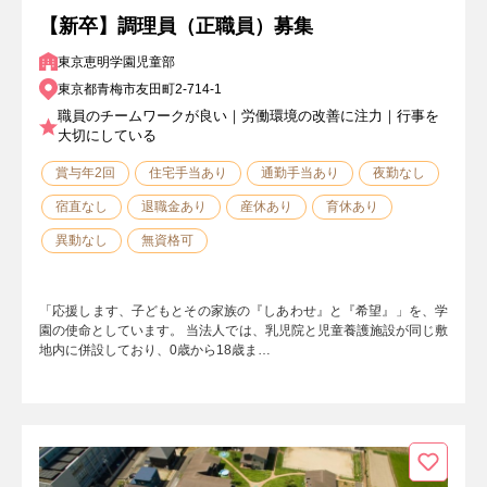
【新卒】調理員（正職員）募集
東京恵明学園児童部
東京都青梅市友田町2-714-1
職員のチームワークが良い｜労働環境の改善に注力｜行事を
大切にしている
賞与年2回
住宅手当あり
通勤手当あり
夜勤なし
宿直なし
退職金あり
産休あり
育休あり
異動なし
無資格可
「応援します、子どもとその家族の『しあわせ』と『希望』」を、学
園の使命としています。 当法人では、乳児院と児童養護施設が同じ敷
地内に併設しており、0歳から18歳ま…