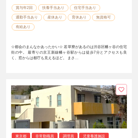
賞与年2回
扶養手当あり
住宅手当あり
通勤手当あり
産休あり
育休あり
無資格可
有給あり
☆都会のまんなかあったかい☆ 若草寮があるのは渋谷区幡ヶ谷の住宅
街の中。 最寄りの京王新線幡ヶ谷駅からは徒歩7分とアクセスも良
く、窓からは都庁も見えるほど。 まさ…
東京都
非常勤職員
調理員
児童養護施設