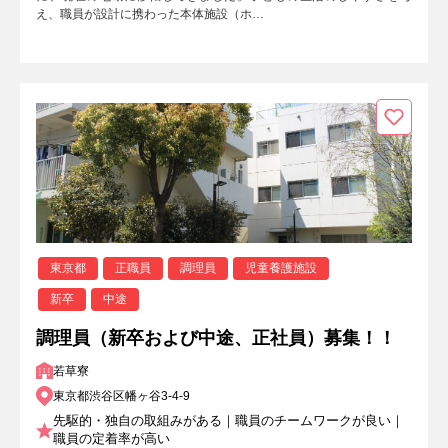
え、職員が設計に携わった本体施設（ホ…
東京都
正職員
調理員
児童養護施設
新卒
中途
調理員（新卒および中途、正社員）募集！！
若草寮
東京都渋谷区幡ヶ谷3-4-9
先駆的・独自の取組みがある｜職員のチームワークが良い｜
職員の定着率が高い