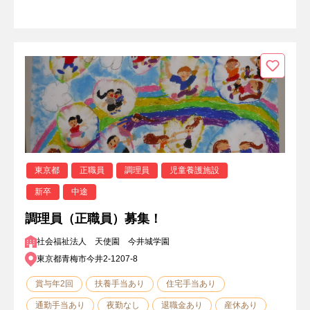
東京都
正職員
調理員
児童養護施設
新卒
中途
調理員（正職員）募集！
社会福祉法人 天使園 今井城学園
東京都青梅市今井2-1207-8
賞与年2回
扶養手当あり
住宅手当あり
通勤手当あり
夜勤なし
退職金あり
産休あり