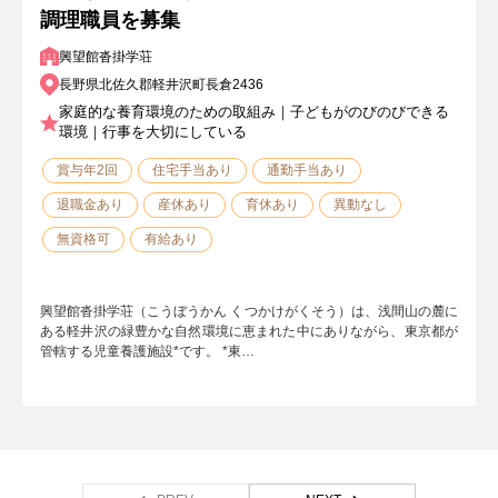
調理職員を募集
興望館沓掛学荘
長野県北佐久郡軽井沢町長倉2436
家庭的な養育環境のための取組み｜子どもがのびのびできる
環境｜行事を大切にしている
賞与年2回
住宅手当あり
通勤手当あり
退職金あり
産休あり
育休あり
異動なし
無資格可
有給あり
興望館沓掛学荘（こうぼうかん くつかけがくそう）は、浅間山の麓に
ある軽井沢の緑豊かな自然環境に恵まれた中にありながら、東京都が
管轄する児童養護施設*です。 *東…