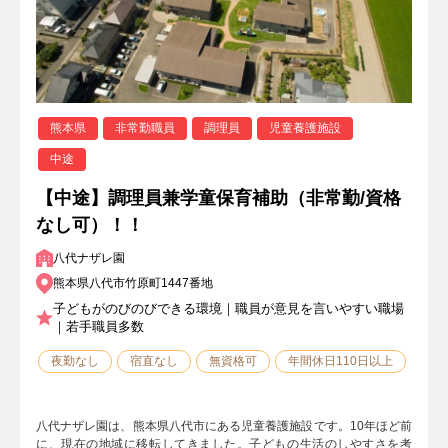
熊本県
非常勤職員
調理員
児童養護施設
中途
【中途】調理員兼学童保育補助（非常勤/資格
なし可）！！
八代ナザレ園
熊本県八代市竹原町1447番地
子どもがのびのびできる環境｜職員が意見を言いやすい職場
｜若手職員多数
夜勤なし
宿直なし
無資格可
年間休日110日以上
八代ナザレ園は、熊本県八代市にある児童養護施設です。10年ほど前
に、現在の地域に移転してきました。子どもの生活のしやすさを考