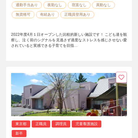
通勤手当あり
夜勤なし
宿直なし
異動なし
無資格可
有給あり
正職員登用あり
2022年度4月１日オープンした比較的新しい施設です！ こども達を観
察し、泣く前のシグナルを見逃さず過度なストレスを感じさせない愛
されていると実感できる子育てを目指…
東京都
正職員
調理員
児童養護施設
新卒