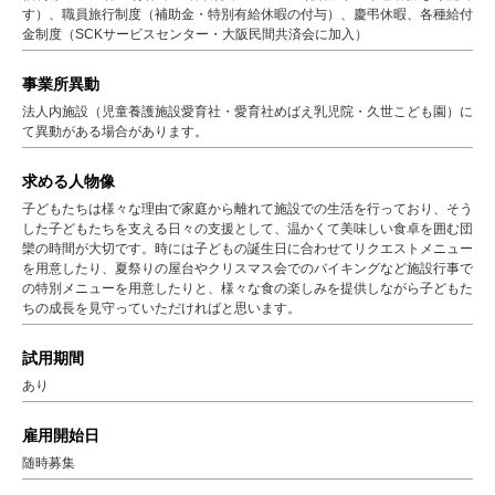
す）、職員旅行制度（補助金・特別有給休暇の付与）、慶弔休暇、各種給付
金制度（SCKサービスセンター・大阪民間共済会に加入）
事業所異動
法人内施設（児童養護施設愛育社・愛育社めばえ乳児院・久世こども園）に
て異動がある場合があります。
求める人物像
子どもたちは様々な理由で家庭から離れて施設での生活を行っており、そう
した子どもたちを支える日々の支援として、温かくて美味しい食卓を囲む団
欒の時間が大切です。時には子どもの誕生日に合わせてリクエストメニュー
を用意したり、夏祭りの屋台やクリスマス会でのバイキングなど施設行事で
の特別メニューを用意したりと、様々な食の楽しみを提供しながら子どもた
ちの成長を見守っていただければと思います。
試用期間
あり
雇用開始日
随時募集