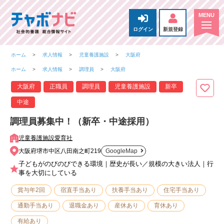
ログイン
新規登録
ホーム
求人情報
児童養護施設
大阪府
ホーム
求人情報
調理員
大阪府
大阪府
正職員
調理員
児童養護施設
新卒
中途
調理員募集中！（新卒・中途採用）
児童養護施設愛育社
大阪府堺市中区八田南之町219
GoogleMap
子どもがのびのびできる環境｜歴史が長い／規模の大きい法人｜行
事を大切にしている
賞与年2回
宿直手当あり
扶養手当あり
住宅手当あり
通勤手当あり
退職金あり
産休あり
育休あり
有給あり