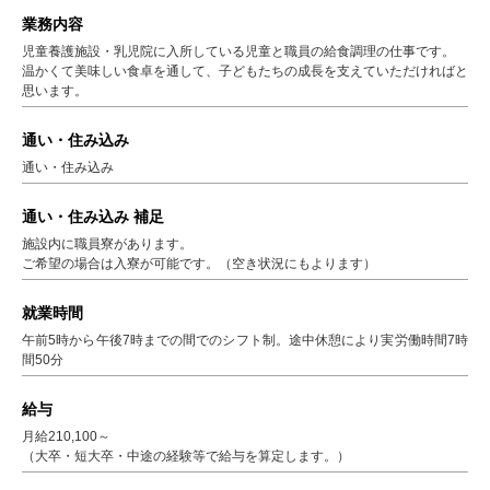
業務内容
児童養護施設・乳児院に入所している児童と職員の給食調理の仕事です。
温かくて美味しい食卓を通して、子どもたちの成長を支えていただければと
思います。
通い・住み込み
通い・住み込み
通い・住み込み 補足
施設内に職員寮があります。
ご希望の場合は入寮が可能です。（空き状況にもよります）
就業時間
午前5時から午後7時までの間でのシフト制。途中休憩により実労働時間7時
間50分
給与
月給210,100～
（大卒・短大卒・中途の経験等で給与を算定します。）