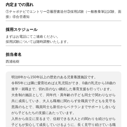
内定までの流れ
①チャボナビでエントリー②履歴書送付③採用試験（一般教養筆記試験、面
接）④合否通知
採用スケジュール
まずはお電話にてご連絡ください。
採用試験については随時調整いたします。
担当者名
西浦祐樹
明治8年から150年以上の歴史のある児童養護施設です。
令和5年には隣に愛育社めばえ乳児院ができ、0歳の乳児から18歳の
進学・就職まで、切れ目のない継続した養育支援を行っています。
大舎制の施設として、同年代・異年齢の子ども同士で関わりながら
共に成長していき、大人も職種に関わらず全職員で子どもを見守る
意識のもとで、職員同士も新任からベテランまでサポートし合いな
がら子どもたちの支援にあたっています。
入所から自立に至るまで、信頼できる大人との関わりを続けながら
子どもが安心して成長していけるように、長く見守り続けている職