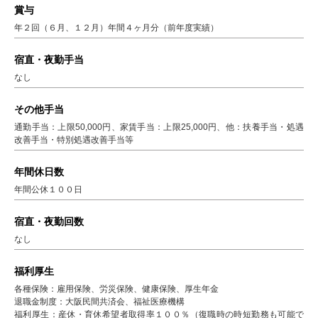
賞与
年２回（６月、１２月）年間４ヶ月分（前年度実績）
宿直・夜勤手当
なし
その他手当
通勤手当：上限50,000円、家賃手当：上限25,000円、他：扶養手当・処遇
改善手当・特別処遇改善手当等
年間休日数
年間公休１００日
宿直・夜勤回数
なし
福利厚生
各種保険：雇用保険、労災保険、健康保険、厚生年金
退職金制度：大阪民間共済会、福祉医療機構
福利厚生：産休・育休希望者取得率１００％（復職時の時短勤務も可能で