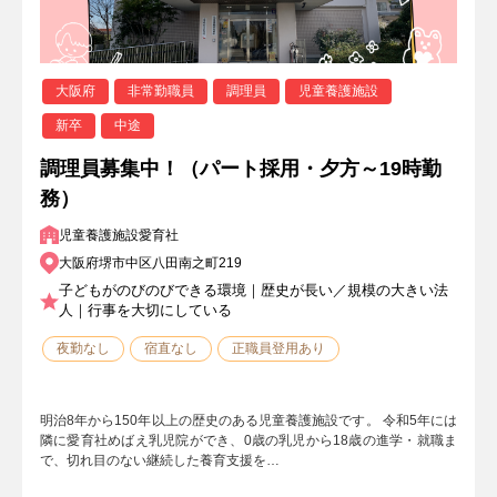
大阪府
非常勤職員
調理員
児童養護施設
新卒
中途
調理員募集中！（パート採用・夕方～19時勤
務）
児童養護施設愛育社
大阪府堺市中区八田南之町219
子どもがのびのびできる環境｜歴史が長い／規模の大きい法
人｜行事を大切にしている
夜勤なし
宿直なし
正職員登用あり
明治8年から150年以上の歴史のある児童養護施設です。 令和5年には
隣に愛育社めばえ乳児院ができ、0歳の乳児から18歳の進学・就職ま
で、切れ目のない継続した養育支援を…