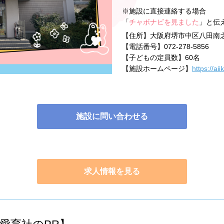
※施設に直接連絡する場合
「
チャボナビを見ました
」と伝
【住所】
大阪府堺市中区八田南之
【電話番号】
072-278-5856
【子どもの定員数】
60名
【施設ホームページ】
https://aii
施設に問い合わせる
求人情報を見る