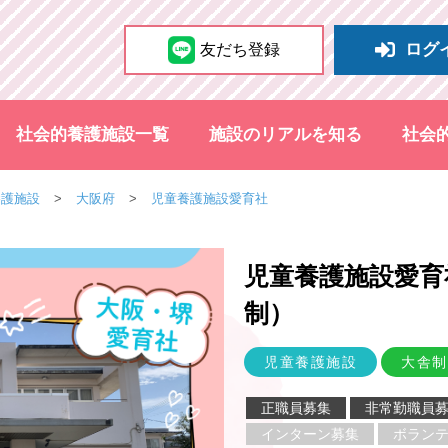
ログ
友だち登録
社会的養護施設一覧
施設のリアルを知る
社会
養護施設
大阪府
児童養護施設愛育社
児童養護施設愛育
制
）
児童養護施設
大舎制
正職員募集
非常勤職員
インターン募集
ボラン