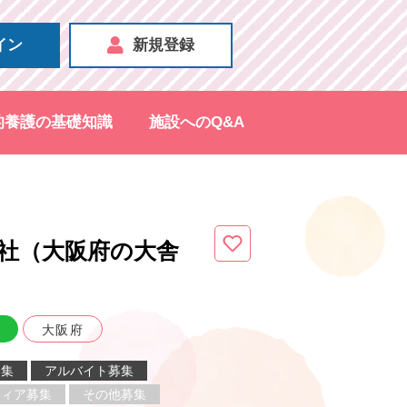
イン
新規登録
的養護の基礎知識
施設へのQ&A
社（大阪府
の大舎
大阪府
募集
アルバイト募集
ティア募集
その他募集