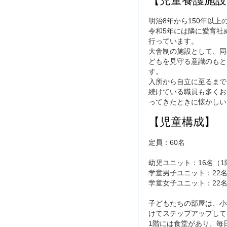
【児童養護施設
明治8年から150年以
令和5年には隣に愛育社
行っています。
大舎制の施設として、同
どもを見守る意識のもと
す。
入所から自立に至るまで
続けている職員も多くお
ってきたときに懐かしい
【児童構成】
定員：60名
幼児ユニット：16名（1
学童男子ユニット：22名
学童女子ユニット：22名
子どもたちの部屋は、小
けてステップアップして
1階には食堂があり、毎