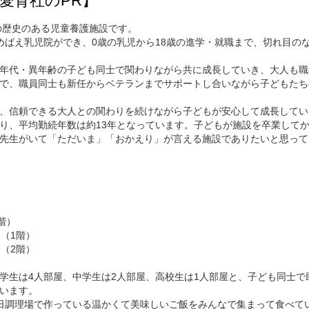
愛育社のPR】
上の歴史のある児童養護施設です。
めばえ乳児院ができ、0歳の乳児から18歳の進学・就職まで、切れ目の
年代・異年齢の子ども同士で関わりながら共に成長していき、大人も職
で、職員同士も新任からベテランまでサポートし合いながら子どもたち
、信頼できる大人との関わりを続けながら子どもが安心して成長してい
り、平均勤続年数は約13年となっています。子どもが施設を卒業して
先生がいて「ただいま」「おかえり」が言える施設でありたいと思って
階）
（1階）
（2階）
学生は4人部屋、中学生は2人部屋、高校生は1人部屋と、子ども同士で
います。
日調理場で作っている温かくて美味しいご飯をみんなで集まって食べて