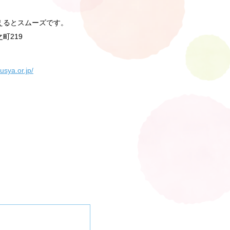
えるとスムーズです。
町219
kusya.or.jp/