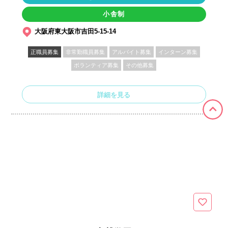
小舎制
大阪府東大阪市吉田5-15-14
正職員募集
非常勤職員募集
アルバイト募集
インターン募集
ボランティア募集
その他募集
詳細を見る