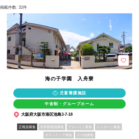
掲載件数: 32件
海の子学園 入舟寮
児童養護施設
中舎制・グループホーム
大阪府大阪市港区池島3-7-18
正職員募集
非常勤職員募集
アルバイト募集
インターン募集
ボランティア募集
その他募集