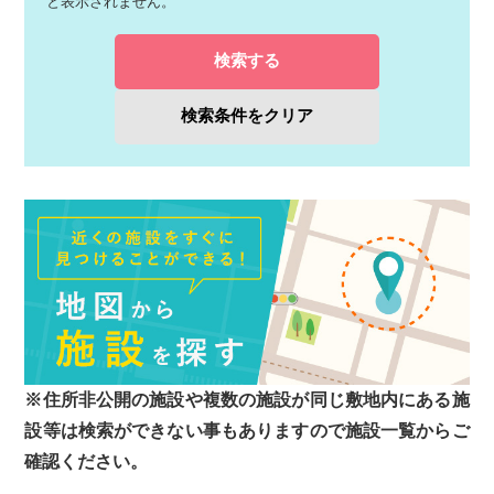
と表示されません。
検索する
検索条件をクリア
※住所非公開の施設や複数の施設が同じ敷地内にある施
設等は検索ができない事もありますので施設一覧からご
確認ください。