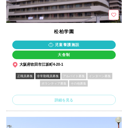
松柏学園
児童養護施設
大舎制
大阪府吹田市江坂町4-20-1
正職員募集
非常勤職員募集
アルバイト募集
インターン募集
ボランティア募集
その他募集
詳細を見る