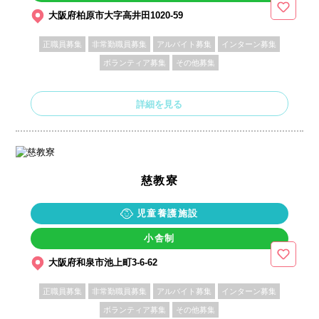
武田塾
児童養護施設
大舎制・グループホーム
大阪府柏原市大字高井田1020-59
正職員募集
非常勤職員募集
アルバイト募集
インターン募集
ボランティア募集
その他募集
詳細を見る