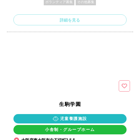
ボランティア募集
その他募集
詳細を見る
生駒学園
児童養護施設
小舎制・グループホーム