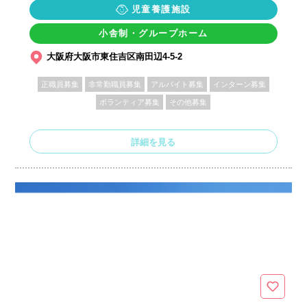
児童養護施設
小舎制・グループホーム
大阪府大阪市東住吉区南田辺4-5-2
正職員募集
非常勤職員募集
アルバイト募集
インターン募集
ボランティア募集
その他募集
詳細を見る