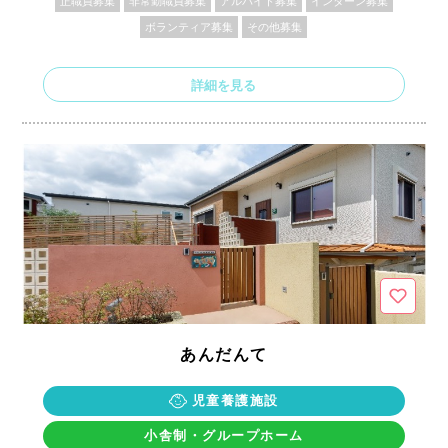
正職員募集
非常勤職員募集
アルバイト募集
インターン募集
ボランティア募集
その他募集
詳細を見る
あんだんて
児童養護施設
小舎制・グループホーム