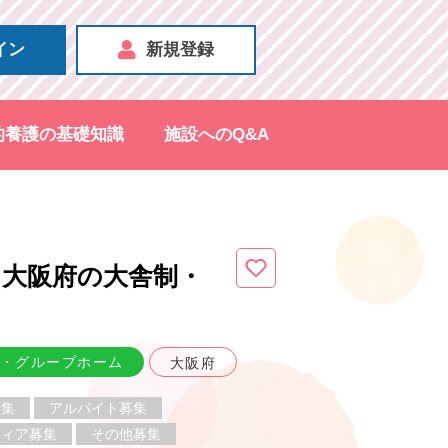
イン
新規登録
的養護の基礎知識
施設へのQ&A
（大阪府
の大舎制・
）
・グループホーム
大阪府
募集
アルバイト募集
ティア募集
その他募集