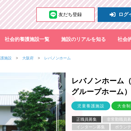
ログ
友だち登録
社会的養護施設一覧
施設のリアルを知る
社会
養護施設
大阪府
レバノンホーム
レバノンホーム
グループホーム
児童養護施設
大舎制
正職員募集
非常勤職員
インターン募集
ボラン