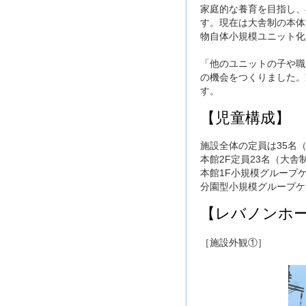
家庭的な養育を目指し、
す。現在は大舎制の本体
物自体小規模ユニット化
「他のユニットの子や職
の機会をつくりました。
す。
【児童構成】
施設全体の定員は35名
本館2F定員23名（大舎
本館1F小規模グループ
分園型小規模グループケ
【レバノンホ
［施設外観①］