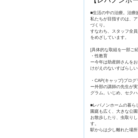
【レバノンホー
■生活の中の治療。治療
私たちが目指すのは、ア
づくり。
すなわち、スタッフ全員
をめざしています。
[具体的な取組を一部ご紹
・性教育
ー今年は助産師さんをお
けがえのないすばらしい
・CAP(キャップ)プログ
ー外部の講師の先生が実
グラム。いじめ、セクハ
■レバノンホームの暮ら
園庭も広く、大きな公園
お散歩したり、虫取りし
す。
駅からは少し離れた場所