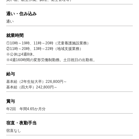
通い・住み込み
通い
就業時間
①10時～19時、11時～20時（児童養護施設業務）
②11時～20時、13時～22時（地域支援業務）
※公休は4週8休。
※4週160時間の変形労働制勤務。土日祝日の出勤有。
給与
基本給（2年生短大卒）226,800円～
基本給（四大卒）242,800円～
賞与
年2回 年間4.65か月分
宿直・夜勤手当
宿直なし