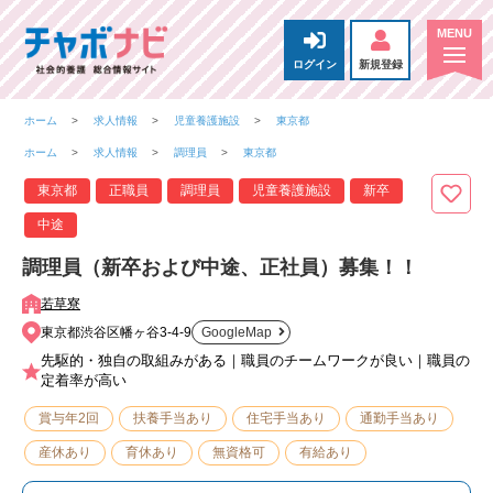
ログイン
新規登録
ホーム
求人情報
児童養護施設
東京都
ホーム
求人情報
調理員
東京都
東京都
正職員
調理員
児童養護施設
新卒
中途
調理員（新卒および中途、正社員）募集！！
若草寮
東京都渋谷区幡ヶ谷3-4-9
GoogleMap
先駆的・独自の取組みがある｜職員のチームワークが良い｜職員の
定着率が高い
賞与年2回
扶養手当あり
住宅手当あり
通勤手当あり
産休あり
育休あり
無資格可
有給あり