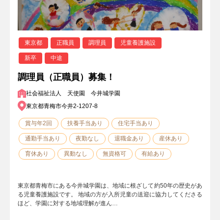
東京都
正職員
調理員
児童養護施設
新卒
中途
調理員（正職員）募集！
社会福祉法人 天使園 今井城学園
東京都青梅市今井2-1207-8
賞与年2回
扶養手当あり
住宅手当あり
通勤手当あり
夜勤なし
退職金あり
産休あり
育休あり
異動なし
無資格可
有給あり
東京都青梅市にある今井城学園は、地域に根ざして約50年の歴史があ
る児童養護施設です。 地域の方が入所児童の送迎に協力してくださる
ほど、学園に対する地域理解が進ん…