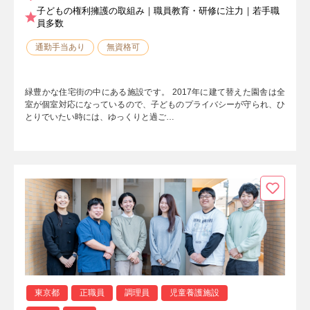
子どもの権利擁護の取組み｜職員教育・研修に注力｜若手職
員多数
通勤手当あり
無資格可
緑豊かな住宅街の中にある施設です。 2017年に建て替えた園舎は全
室が個室対応になっているので、子どものプライバシーが守られ、ひ
とりでいたい時には、ゆっくりと過ご…
東京都
正職員
調理員
児童養護施設