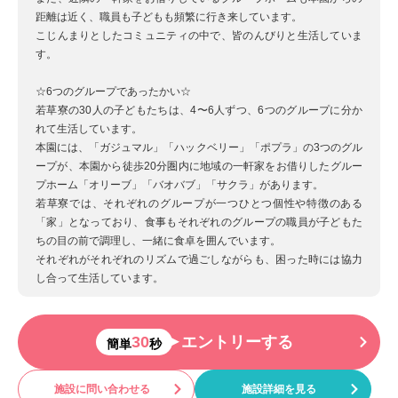
距離は近く、職員も子どもも頻繁に行き来しています。
こじんまりとしたコミュニティの中で、皆のんびりと生活していま
す。
☆6つのグループであったかい☆
若草寮の30人の子どもたちは、4〜6人ずつ、6つのグループに分か
れて生活しています。
本園には、「ガジュマル」「ハックベリー」「ポプラ」の3つのグル
ープが、本園から徒歩20分圏内に地域の一軒家をお借りしたグルー
プホーム「オリーブ」「バオバブ」「サクラ」があります。
若草寮では、それぞれのグループが一つひとつ個性や特徴のある
「家」となっており、食事もそれぞれのグループの職員が子どもた
ちの目の前で調理し、一緒に食卓を囲んでいます。
それぞれがそれぞれのリズムで過ごしながらも、困った時には協力
し合って生活しています。
30
エントリーする
簡単
秒
施設に問い合わせる
施設詳細を見る