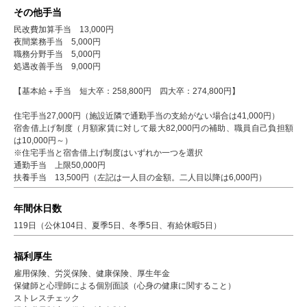
その他手当
民改費加算手当 13,000円
夜間業務手当 5,000円
職務分野手当 5,000円
処遇改善手当 9,000円
【基本給＋手当 短大卒：258,800円 四大卒：274,800円】
住宅手当27,000円（施設近隣で通勤手当の支給がない場合は41,000円）
宿舎借上げ制度（月額家賃に対して最大82,000円の補助、職員自己負担額
は10,000円～）
※住宅手当と宿舎借上げ制度はいずれか一つを選択
通勤手当 上限50,000円
扶養手当 13,500円（左記は一人目の金額。二人目以降は6,000円）
年間休日数
119日（公休104日、夏季5日、冬季5日、有給休暇5日）
福利厚生
雇用保険、労災保険、健康保険、厚生年金
保健師と心理師による個別面談（心身の健康に関すること）
ストレスチェック