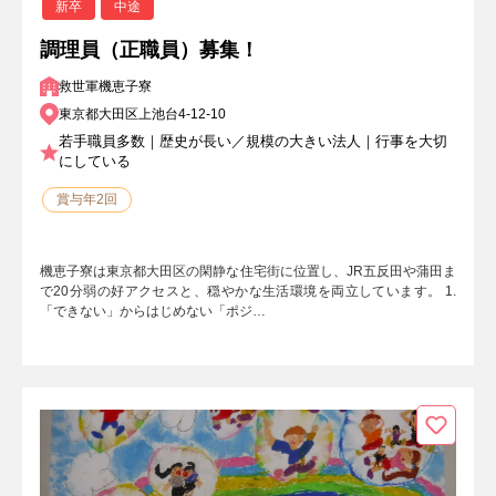
新卒
中途
調理員（正職員）募集！
救世軍機恵子寮
東京都大田区上池台4-12-10
若手職員多数｜歴史が長い／規模の大きい法人｜行事を大切
にしている
賞与年2回
機恵子寮は東京都大田区の閑静な住宅街に位置し、JR五反田や蒲田ま
で20分弱の好アクセスと、穏やかな生活環境を両立しています。 1.
「できない」からはじめない「ポジ…