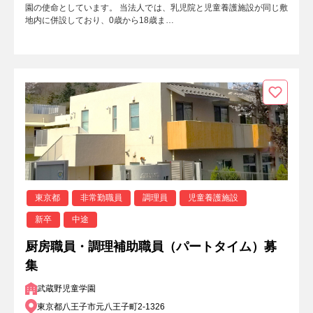
園の使命としています。 当法人では、乳児院と児童養護施設が同じ敷
地内に併設しており、0歳から18歳ま…
東京都
非常勤職員
調理員
児童養護施設
新卒
中途
厨房職員・調理補助職員（パートタイム）募
集
武蔵野児童学園
東京都八王子市元八王子町2-1326