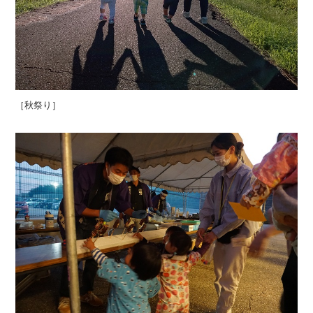
［秋祭り］