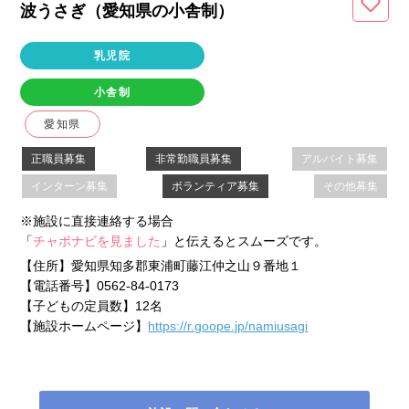
波うさぎ（愛知県
の小舎制
）
乳児院
小舎制
愛知県
正職員募集
非常勤職員募集
アルバイト募集
インターン募集
ボランティア募集
その他募集
※施設に直接連絡する場合
「
チャボナビを見ました
」と伝えるとスムーズです。
【住所】
愛知県知多郡東浦町藤江仲之山９番地１
【電話番号】
0562-84-0173
【子どもの定員数】
12名
【施設ホームページ】
https://r.goope.jp/namiusagi