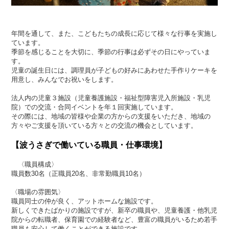
年間を通して、また、こどもたちの成長に応じて様々な行事を実施し
ています。
季節を感じることを大切に、季節の行事は必ずその日にやっていま
す。
児童の誕生日には、調理員が子どもの好みにあわせた手作りケーキを
用意し、みんなでお祝いをします。
法人内の児童３施設（児童養護施設・福祉型障害児入所施設・乳児
院）での交流・合同イベントを年１回実施しています。
その際には、地域の皆様や企業の方からの支援をいただき、地域の
方々やご支援を頂いている方々との交流の機会としています。
【波うさぎで働いている職員・仕事環境】
〈職員構成〉
職員数30名（正職員20名、非常勤職員10名）
〈職場の雰囲気〉
職員同士の仲が良く、アットホームな施設です。
新しくできたばかりの施設ですが、新卒の職員や、児童養護・他乳児
院からの転職者、保育園での経験者など、豊富の職員がいるため若手
職員も安心して働くことができる施設です。