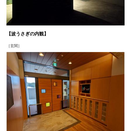
【波うさぎの内観】
［玄関］