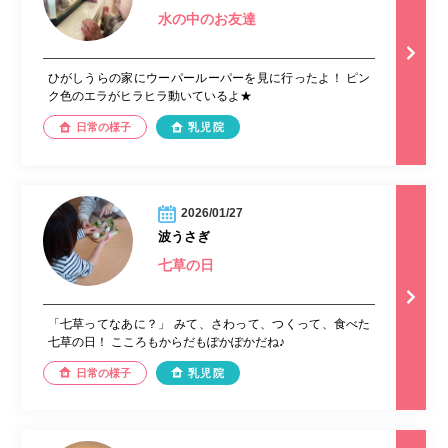
水の中のお友達
ひがしうらの家にウーパールーパーを見に行ったよ！ ピン
ク色のエラがヒラヒラ動いているよ★
日常の様子
乳児院
2026/01/27
波うさぎ
七草の日
「七草ってなあに？」 みて、さわって、つくって、食べた
七草の日！ こころもからだもぽかぽかだね♪
日常の様子
乳児院