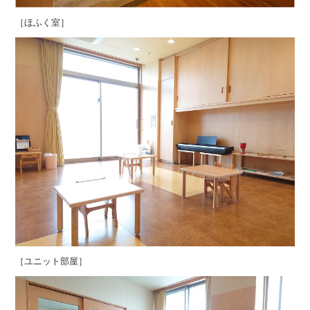
［ほふく室］
［ユニット部屋］