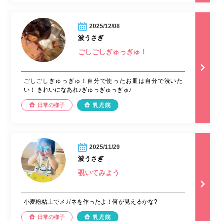
2025/12/08
波うさぎ
ごしごしぎゅっぎゅ！
ごしごしぎゅっぎゅ！自分で使ったお皿は自分で洗いた
い！ きれいになあれ♪ぎゅっぎゅっぎゅ♪
日常の様子
乳児院
2025/11/29
波うさぎ
覗いてみよう
小麦粉粘土でメガネを作ったよ！何が見えるかな?
日常の様子
乳児院