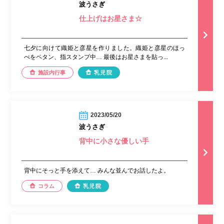
波うさぎ
仕上げはお星さま☆
七夕に向けて織姫と彦星を作りました。織姫と彦星のほっ
ぺをペタン、指スタンプ中… 最後はお星さまを貼っ...
施設内行事
乳児院
2023/05/20
波うさぎ
背中に小さな優しい手
背中にそっと手を添えて… みんな並んでお話したよ。
コラム
乳児院