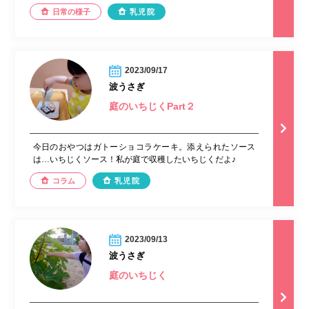
日常の様子
乳児院
2023/09/17
波うさぎ
庭のいちじくPart２
今日のおやつはガトーショコラケーキ。添えられたソース
は…いちじくソース！私が庭で収穫したいちじくだよ♪
コラム
乳児院
2023/09/13
波うさぎ
庭のいちじく