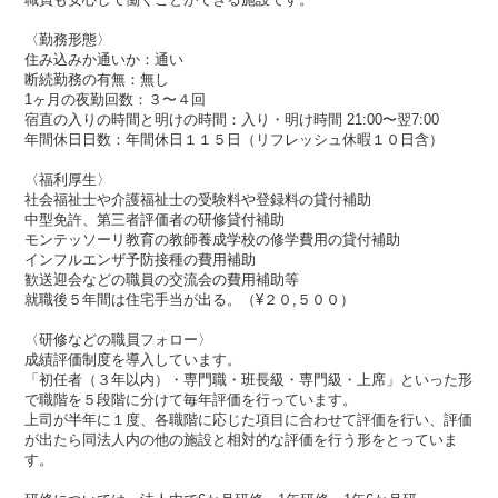
〈勤務形態〉
住み込みか通いか：通い
断続勤務の有無：無し
1ヶ月の夜勤回数：３〜４回
宿直の入りの時間と明けの時間：入り・明け時間 21:00〜翌7:00
年間休日日数：年間休日１１５日（リフレッシュ休暇１０日含）
〈福利厚生〉
社会福祉士や介護福祉士の受験料や登録料の貸付補助
中型免許、第三者評価者の研修貸付補助
モンテッソーリ教育の教師養成学校の修学費用の貸付補助
インフルエンザ予防接種の費用補助
歓送迎会などの職員の交流会の費用補助等
就職後５年間は住宅手当が出る。（¥２０,５００）
〈研修などの職員フォロー〉
成績評価制度を導入しています。
「初任者（３年以内）・専門職・班長級・専門級・上席」といった形
で職階を５段階に分けて毎年評価を行っています。
上司が半年に１度、各職階に応じた項目に合わせて評価を行い、評価
が出たら同法人内の他の施設と相対的な評価を行う形をとっていま
す。