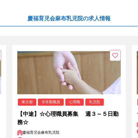
慶福育児会麻布乳児院の求人情報
東京都
非常勤職員
心理職
乳児院
【中途】☆心理職員募集 週３～５日勤
務☆
慶福育児会麻布乳児院