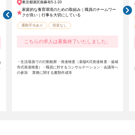
東京都港区南麻布5-1-20
家庭的な養育環境のための取組み｜職員のチームワー
クが良い｜行事を大切にしている
通勤手当あり
宿直なし
こちらの求人は募集終了いたしました。
・生活場面での行動観察・発達検査（新版K式発達検査・遠城
け
寺式発達検査）・職員に対するコンサルテーション・会議等へ
～
の参加 業務に関する書類作成等