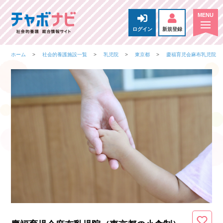
ログイン
新規登録
ホーム
社会的養護施設一覧
乳児院
東京都
慶福育児会麻布乳児院