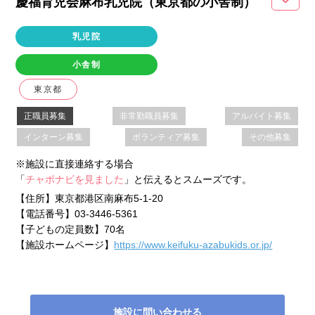
慶福育児会麻布乳児院（東京都
の小舎制
）
乳児院
小舎制
東京都
正職員募集
非常勤職員募集
アルバイト募集
インターン募集
ボランティア募集
その他募集
※施設に直接連絡する場合
「
チャボナビを見ました
」と伝えるとスムーズです。
【住所】
東京都港区南麻布5-1-20
【電話番号】
03-3446-5361
【子どもの定員数】
70名
【施設ホームページ】
https://www.keifuku-azabukids.or.jp/
施設に問い合わせる