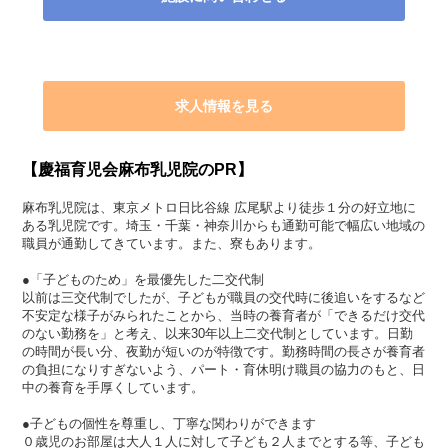
求人情報を見る
【慶福育児会麻布乳児院のPR】
麻布乳児院は、東京メトロ日比谷線 広尾駅より徒歩１分の好立地に
ある乳児院です。埼玉・千葉・神奈川からも通勤可能で幅広い地域の
職員が通勤してきています。また、寮もあります。
●「子どものため」を最優先した二交代制
以前は三交代制でしたが、子どもが職員の交代時に後追いをするなど
不安定な様子がみられたことから、当時の養育者が「できるだけ交代
のない勤務を」と考え、以来30年以上二交代制としています。日勤
の時間が長い分、夜勤が短いのが特徴です。勤務時間の長さが養育者
の負担になりすぎないよう、パート・育休明け職員の協力のもと、日
中の養育を手厚くしています。
●子どもの個性を尊重し、丁寧な関わりができます
０歳児のお部屋は大人１人に対して子ども２人までとする等、子ども