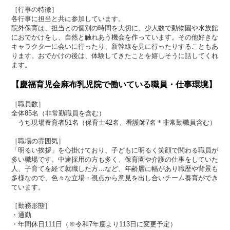
［行事の特徴］
各行事に担当と共に参加しています。
院外保育は、担当との個別の時間を大切に、少人数で動物園や水族館
におでかけをし、自然と触れあう機会を作っています。その他好きな
キャラクターに会いに行ったり、新幹線を見に行ったりすることもあ
ります。おでかけの後は、体験してきたことを嬉しそうに話してくれ
ます。
【慶福育児会麻布乳児院で働いている職員・仕事環境】
［職員数］
全体85名（非常勤職員を含む）
うち現場養育者51名（保育士42名、看護師7名＊非常勤職員含む）
［職場の雰囲気］
「明るい挨拶」を心掛けており、子どもに明るく笑顔で関わる職員が
多い職場です。中途採用の方も多く、保育園や介護の仕事をしていた
人、子育てを経て就職した方…など、年齢層に幅があり職歴や背景も
多様なので、色々な立場・視点から意見を出し合いチーム養育ができ
ています。
［勤務形態］
・通勤
・年間休日111日（※令和7年度より113日に変更予定）