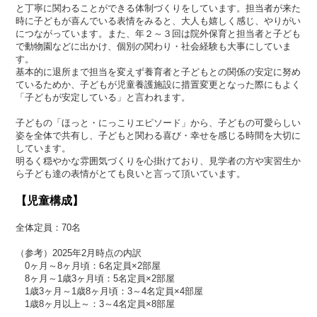
と丁寧に関わることができる体制づくりをしています。担当者が来た
時に子どもが喜んでいる表情をみると、大人も嬉しく感じ、やりがい
につながっています。また、年２～３回は院外保育と担当者と子ども
で動物園などに出かけ、個別の関わり・社会経験も大事にしていま
す。
基本的に退所まで担当を変えず養育者と子どもとの関係の安定に努め
ているためか、子どもが児童養護施設に措置変更となった際にもよく
「子どもが安定している」と言われます。
子どもの「ほっと・にっこりエピソード」から、子どもの可愛らしい
姿を全体で共有し、子どもと関わる喜び・幸せを感じる時間を大切に
しています。
明るく穏やかな雰囲気づくりを心掛けており、見学者の方や実習生か
ら子ども達の表情がとても良いと言って頂いています。
【児童構成】
全体定員：70名
（参考）2025年2月時点の内訳
0ヶ月～8ヶ月頃：6名定員×2部屋
8ヶ月～1歳3ヶ月頃：5名定員×2部屋
1歳3ヶ月～1歳8ヶ月頃：3～4名定員×4部屋
1歳8ヶ月以上～：3～4名定員×8部屋