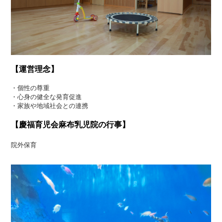
【運営理念】
・個性の尊重
・心身の健全な発育促進
・家族や地域社会との連携
【慶福育児会麻布乳児院の行事】
院外保育