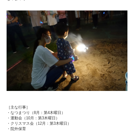
［主な行事］
・なつまつり（8月：第4木曜日）
・運動会（10月：第3木曜日）
・クリスマス会（12月：第3木曜日）
・院外保育