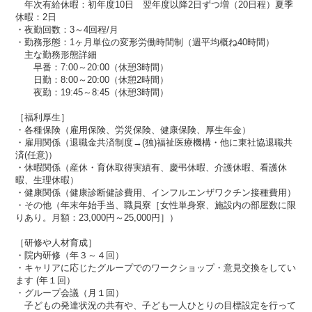
年次有給休暇：初年度10日 翌年度以降2日ずつ増（20日程）夏季
休暇：2日
・夜勤回数：3～4回程/月
・勤務形態：1ヶ月単位の変形労働時間制（週平均概ね40時間）
主な勤務形態詳細
早番：7:00～20:00（休憩3時間）
日勤：8:00～20:00（休憩2時間）
夜勤：19:45～8:45（休憩3時間）
［福利厚生］
・各種保険（雇用保険、労災保険、健康保険、厚生年金）​​
・雇用関係（退職金共済制度→(独)福祉医療機構・他に東社協退職共
済(任意)）
・休暇関係（産休・育休取得実績有、慶弔休暇​​、介護休暇、看護休
暇、生理休暇）
・健康関係（健康診断健診費用、インフルエンザワクチン接種費用）
・その他（年末年始手当、職員寮［女性単身寮、施設内の部屋数に限
りあり。月額：23,000円～25,000円］）
［研修や人材育成］
・院内研修（年３～４回）
・キャリアに応じたグループでのワークショップ・意見交換をしてい
ます (年１回）
・グループ会議（月１回）
子どもの発達状況の共有や、子ども一人ひとりの目標設定を行って