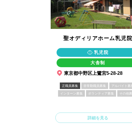
聖オディリアホーム乳児
乳児院
大舎制
東京都中野区上鷺宮5-28-28
正職員募集
非常勤職員募集
アルバイト募
インターン募集
ボランティア募集
その他
詳細を見る