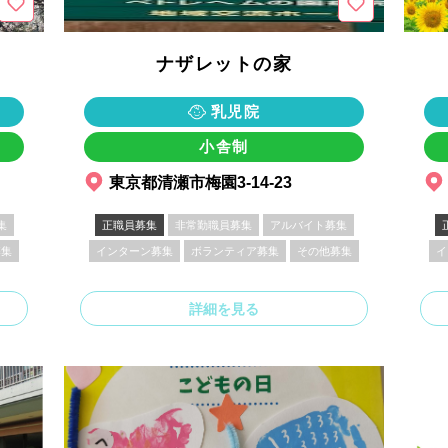
ナザレットの家
乳児院
小舎制
東京都清瀬市梅園3-14-23
集
正職員募集
非常勤職員募集
アルバイト募集
募集
インターン募集
ボランティア募集
その他募集
イ
詳細を見る