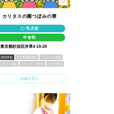
カリタスの園つぼみの寮
乳児院
中舎制
東京都杉並区井草4-19-28
正職員募集
非常勤職員募集
アルバイト募集
ンターン募集
ボランティア募集
その他募集
詳細を見る