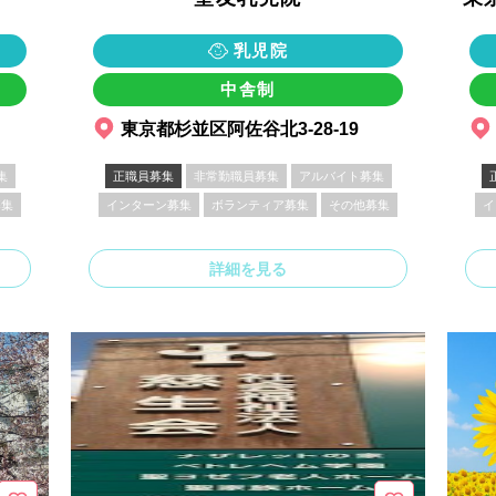
乳児院
中舎制
東京都杉並区阿佐谷北3-28-19
集
正職員募集
非常勤職員募集
アルバイト募集
募集
インターン募集
ボランティア募集
その他募集
イ
詳細を見る