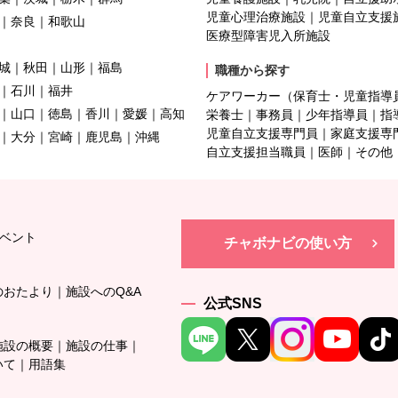
児童心理治療施設
児童自立支援
奈良
和歌山
医療型障害児入所施設
城
秋田
山形
福島
職種から探す
石川
福井
ケアワーカー（保育士・児童指導
山口
徳島
香川
愛媛
高知
栄養士
事務員
少年指導員
指
児童自立支援専門員
家庭支援専
大分
宮崎
鹿児島
沖縄
自立支援担当職員
医師
その他
ベント
チャボナビの使い方
のおたより
施設へのQ&A
公式SNS
施設の概要
施設の仕事
いて
用語集