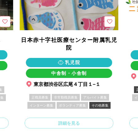
院
日本赤十字社医療センター附属乳児
院
乳児院
中舎制・小舎制
東京都渋谷区広尾４丁目１−１
集
正職員募集
非常勤職員募集
アルバイト募集
募集
イ
インターン募集
ボランティア募集
その他募集
詳細を見る