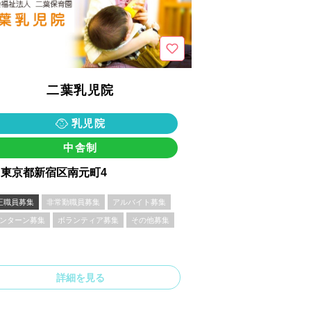
二葉乳児院
乳児院
中舎制
東京都新宿区南元町4
正職員募集
非常勤職員募集
アルバイト募集
ンターン募集
ボランティア募集
その他募集
詳細を見る