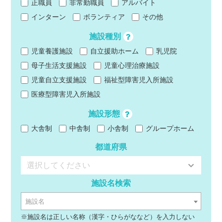
正職員
非常勤職員
アルバイト
インターン
ボランティア
その他
施設種別
児童養護施設
自立援助ホーム
乳児院
母子生活支援施設
児童心理治療施設
児童自立支援施設
福祉型障害児入所施設
医療型障害児入所施設
施設形態
大舎制
中舎制
小舎制
グループホーム
都道府県
選択してください
施設名検索
施設名
※施設名は正しい名称（漢字・ひらがななど）を入力しない