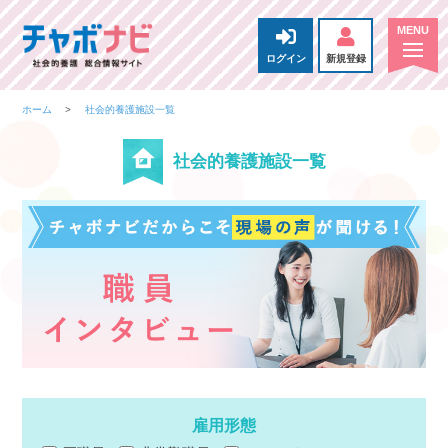
ログイン
新規登録
ホーム
社会的養護施設一覧
社会的養護施設一覧
雇用形態