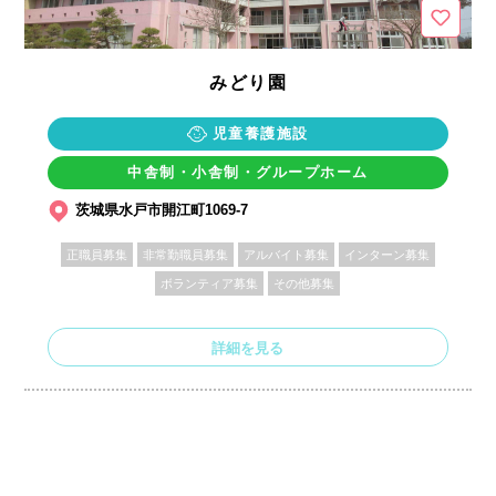
みどり園
児童養護施設
中舎制・小舎制・グループホーム
茨城県水戸市開江町1069-7
正職員募集
非常勤職員募集
アルバイト募集
インターン募集
ボランティア募集
その他募集
詳細を見る