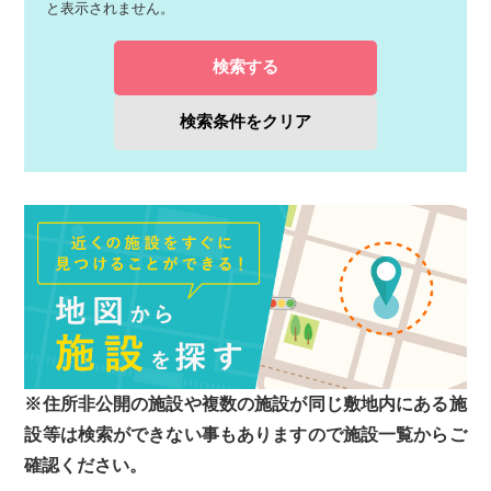
と表示されません。
検索する
検索条件をクリア
※住所非公開の施設や複数の施設が同じ敷地内にある施
設等は検索ができない事もありますので施設一覧からご
確認ください。