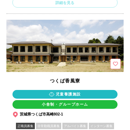
詳細を見る
つくば香風寮
児童養護施設
小舎制・グループホーム
茨城県つくば市高崎802-1
正職員募集
非常勤職員募集
アルバイト募集
インターン募集