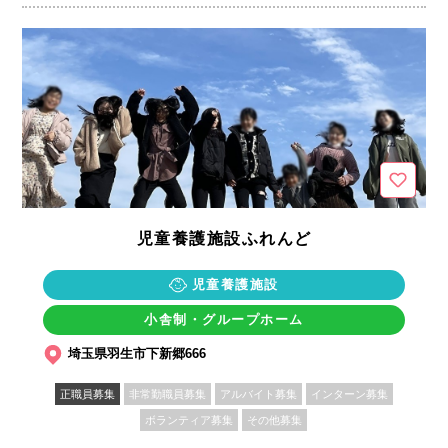
児童養護施設ふれんど
児童養護施設
小舎制・グループホーム
埼玉県羽生市下新郷666
正職員募集
非常勤職員募集
アルバイト募集
インターン募集
ボランティア募集
その他募集