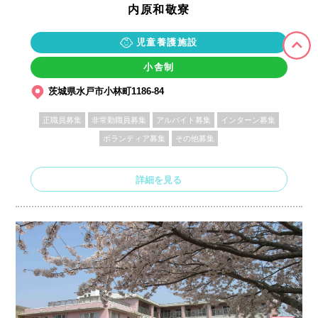
内原和敬寮
児童養護施設
小舎制
茨城県水戸市小林町1186-84
正職員募集
非常勤職員募集
アルバイト募集
インターン募集
ボランティア募集
その他募集
詳細を見る