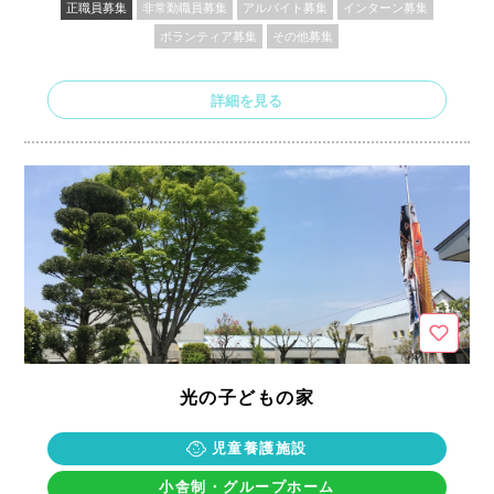
正職員募集
非常勤職員募集
アルバイト募集
インターン募集
ボランティア募集
その他募集
詳細を見る
光の子どもの家
児童養護施設
小舎制・グループホーム