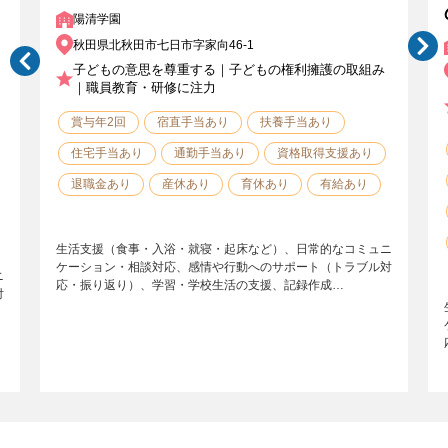
陽清学園
秋田県北秋田市七日市字家向46-1
子どもの意思を尊重する｜子どもの権利擁護の取組み
｜職員教育・研修に注力
賞与年2回
宿直手当あり
扶養手当あり
住宅手当あり
通勤手当あり
資格取得支援あり
退職金あり
産休あり
育休あり
有給あり
生活支援（食事・入浴・就寝・起床など）、日常的なコミュニ
ケーション・相談対応、感情や行動へのサポート（トラブル対
ニ
応・振り返り）、学習・学校生活の支援、記録作成…
対