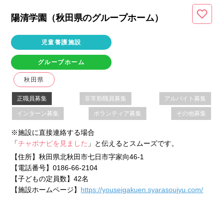
陽清学園（秋田県
のグループホーム
）
児童養護施設
グループホーム
秋田県
正職員募集
非常勤職員募集
アルバイト募集
インターン募集
ボランティア募集
その他募集
※施設に直接連絡する場合
「
チャボナビを見ました
」と伝えるとスムーズです。
【住所】
秋田県北秋田市七日市字家向46-1
【電話番号】
0186-66-2104
【子どもの定員数】
42名
【施設ホームページ】
https://youseigakuen.syarasoujyu.com/