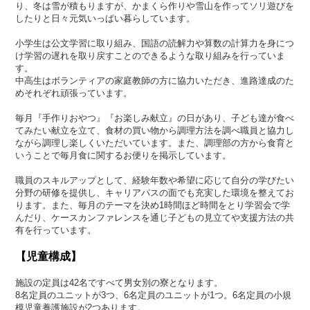
り、冬は雪が積もりますが、かまくら作りや雪山を作ってソリ遊びを
したりと日々元気いっぱい暮らしています。
小学生は公文学習に取り組み、国語の読解力や算数の計算力を身につ
け学習の遅れを取り戻すことのできるような取り組みを行っていま
す。
中高生はボランティアの家庭教師の方に協力いただき、進路達成のた
めそれぞれ頑張っています。
毎月『手作りおやつ』『お楽しみ献立』の日があり、子ども達が食べ
てみたい献立を立て、食材の買い物から調理方法を調べ職員と協力し
ながら調理し楽しくいただいています。また、調理部の方から食育と
いうことで毎月食に関するお便りを掲示しています。
職員のスキルアップとして、経験年数や希望に応じて自分の学びたい
分野の研修を提供し、キャリアパスの面でも充実した環境を整えてお
ります。また、毎月のテーマを決め1時間ほど時間をとり学習会で学
んだり、ケースカンファレンスを通じ子どもの見立てや支援方法の共
有を行っています。
【児童構成】
施設の定員は42名ですべて男女別の寮となります。
8名定員のユニットが3つ、6名定員のユニットが1つ。6名定員の小規
模児童養護施設が2つあります。