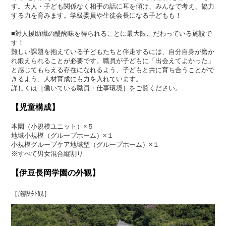
す。大人・子ども関係なく相手の話に耳を傾け、みんなで考え、協力
する力を育みます。学級委員や生徒会長になる子どもも！
■対人援助職の醍醐味を得られることに最大限こだわっている施設で
す！
難しい課題を抱えている子どもたちと伴走するには、自分自身が磨か
れ鍛えられることが必要です。職員が子どもに「出会えてよかった」
と感じてもらえる存在になれるよう、子どもと共に育ち合うことがで
きるよう、人材育成にも力を入れています。
詳しくは［働いている職員・仕事環境］をご覧ください。
【児童構成】
本園（小規模ユニット）×５
地域小規模（グループホーム）×１
小規模グループケア地域型（グループホーム）×１
※すべて男女混合縦割り
【伊豆長岡学園の外観】
［施設外観］