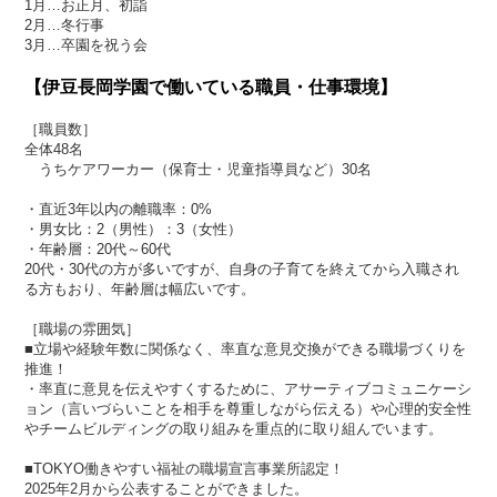
1月…お正月、初詣
2月…冬行事
3月…卒園を祝う会
【伊豆長岡学園で働いている職員・仕事環境】
［職員数］
全体48名
うちケアワーカー（保育士・児童指導員など）30名
・直近3年以内の離職率：0%
・男女比：2（男性）：3（女性）
・年齢層：20代～60代
20代・30代の方が多いですが、自身の子育てを終えてから入職され
る方もおり、年齢層は幅広いです。
［職場の雰囲気］
■立場や経験年数に関係なく、率直な意見交換ができる職場づくりを
推進！
・率直に意見を伝えやすくするために、アサーティブコミュニケーシ
ョン（言いづらいことを相手を尊重しながら伝える）や心理的安全性
やチームビルディングの取り組みを重点的に取り組んでいます。
■TOKYO働きやすい福祉の職場宣言事業所認定！
2025年2月から公表することができました。