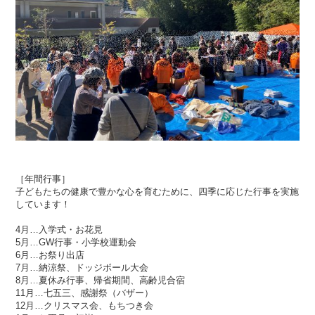
［年間行事］
子どもたちの健康で豊かな心を育むために、四季に応じた行事を実施
しています！
4月…入学式・お花見
5月…GW行事・小学校運動会
6月…お祭り出店
7月…納涼祭、ドッジボール大会
8月…夏休み行事、帰省期間、高齢児合宿
11月…七五三、感謝祭（バザー）
12月…クリスマス会、もちつき会