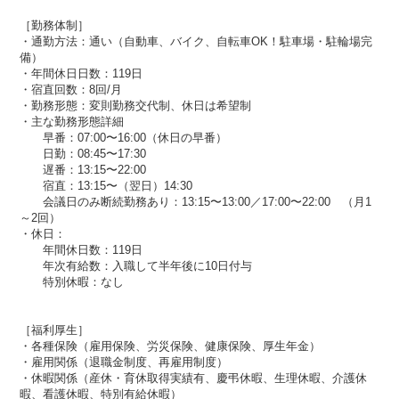
［勤務体制］
・通勤方法：通い（自動車、バイク、自転車OK！駐車場・駐輪場完
備）
・年間休日日数：119日
・宿直回数：8回/月
・勤務形態：変則勤務交代制、休日は希望制
・主な勤務形態詳細
早番：07:00〜16:00（休日の早番）
日勤：08:45〜17:30
遅番：13:15〜22:00
宿直：13:15〜（翌日）14:30
会議日のみ断続勤務あり：13:15〜13:00／17:00〜22:00 （月1
～2回）
・休日：
年間休日数：119日
年次有給数：入職して半年後に10日付与
特別休暇：なし
［福利厚生］
・各種保険（雇用保険、労災保険、健康保険、厚生年金）​​
・雇用関係（退職金制度、再雇用制度）
・休暇関係（産休・育休取得実績有、慶弔休暇​​、生理休暇、介護休
暇、看護休暇、特別有給休暇）