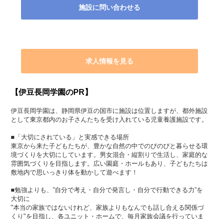
施設に問い合わせる
求人情報を見る
【伊豆長岡学園のPR】
伊豆長岡学園は、静岡県伊豆の国市に施設は位置しますが、都外施設
として東京都内のお子さんたちを受け入れている児童養護施設です。
■「大切にされている」と実感できる場所
東京から来た子どもたちが、豊かな自然の中でのびのびと暮らせる環
境づくりを大切にしています。男女混合・縦割りで生活し、家庭的な
雰囲気づくりを目指します。広い園庭・ホールもあり、子どもたちは
敷地内で思いっきり体を動かして遊べます！
■勉強よりも、”自分で考え・自分で発言し・自分で行動できる力”を
大切に
"本当の家族ではないけれど、家族よりもなんでも話し合える関係づ
くり"を目指し、各ユニット・ホームで、毎月家族会議を行っていま