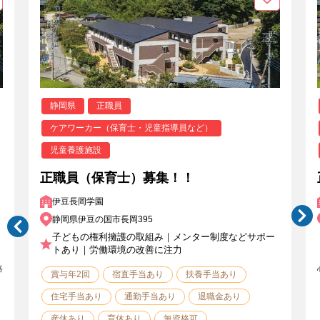
静岡県
正職員
ケアワーカー（保育士・児童指導員など）
児童養護施設
正職員（保育士）募集！！
伊豆長岡学園
静岡県伊豆の国市長岡395
子どもの権利擁護の取組み｜メンター制度などサポー
トあり｜労働環境の改善に注力
路
賞与年2回
宿直手当あり
扶養手当あり
住宅手当あり
通勤手当あり
退職金あり
産休あり
育休あり
無資格可