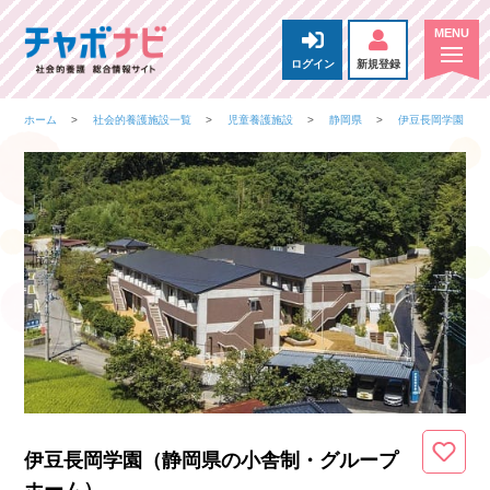
ログイン
新規登録
ホーム
社会的養護施設一覧
児童養護施設
静岡県
伊豆長岡学園
伊豆長岡学園（静岡県
の小舎制・グループ
ホーム
）