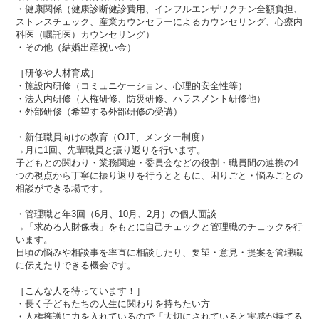
・健康関係（健康診断健診費用、インフルエンザワクチン全額負担、
ストレスチェック、産業カウンセラーによるカウンセリング、心療内
科医（嘱託医）カウンセリング）
・その他（結婚出産祝い金）
［研修や人材育成］
・施設内研修（コミュニケーション、心理的安全性等）
・法人内研修（人権研修、防災研修、ハラスメント研修他）
・外部研修（希望する外部研修の受講）
・新任職員向けの教育（OJT、メンター制度）
→月に1回、先輩職員と振り返りを行います。
子どもとの関わり・業務関連・委員会などの役割・職員間の連携の4
つの視点から丁寧に振り返りを行うとともに、困りごと・悩みごとの
相談ができる場です。
・管理職と年3回（6月、10月、2月）の個人面談
→「求める人財像表」をもとに自己チェックと管理職のチェックを行
います。
日頃の悩みや相談事を率直に相談したり、要望・意見・提案を管理職
に伝えたりできる機会です。
［こんな人を待っています！］
・長く子どもたちの人生に関わりを持ちたい方
・人権擁護に力を入れているので「大切にされていると実感が持てる