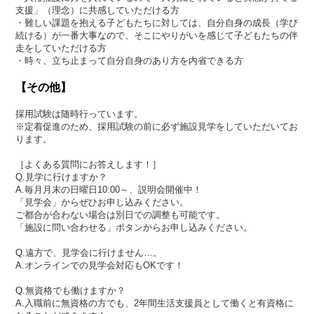
支援」（理念）に共感していただける方
・難しい課題を抱える子どもたちに対しては、自分自身の成長（学び
続ける）が一番大事なので、そこにやりがいを感じて子どもたちの伴
走をしていただける方
・時々、立ち止まって自分自身のあり方を内省できる方
【その他】
採用試験は随時行っています。
※定着促進のため、採用試験の前に必ず施設見学をしていただいてお
ります。
［よくある質問にお答えします！］
Q.見学に行けますか？
A.毎月月末の日曜日10:00～、説明会開催中！
「見学会」からぜひお申し込みください。
ご都合が合わない場合は別日での調整も可能です。
「施設に問い合わせる」ボタンからお申し込みください。
Q.遠方で、見学会に行けません…。
A.オンラインでの見学会対応もOKです！
Q.無資格でも働けますか？
A.入職前に無資格の方でも、2年間生活支援員として働くと有資格に