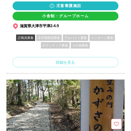
児童養護施設
小舎制・グループホーム
滋賀県大津市平津2-4-9
正職員募集
非常勤職員募集
アルバイト募集
インターン募集
ボランティア募集
その他募集
詳細を見る