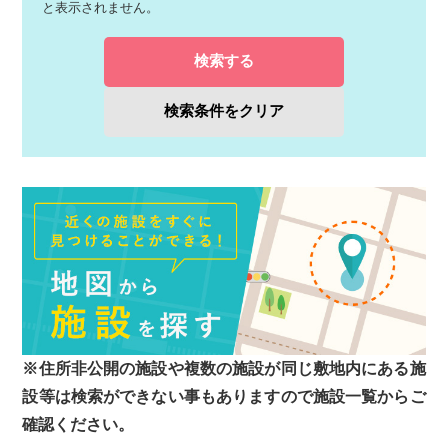
と表示されません。
検索する
検索条件をクリア
※住所非公開の施設や複数の施設が同じ敷地内にある施
設等は検索ができない事もありますので施設一覧からご
確認ください。