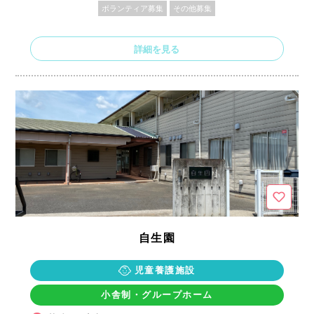
ボランティア募集
その他募集
詳細を見る
自生園
児童養護施設
小舎制・グループホーム