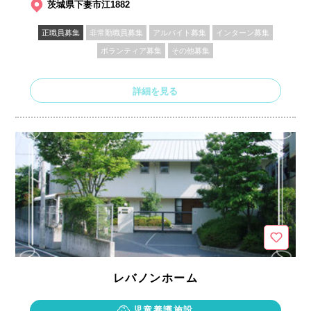
茨城県下妻市江1882
正職員募集
非常勤職員募集
アルバイト募集
インターン募集
ボランティア募集
その他募集
詳細を見る
レバノンホーム
児童養護施設