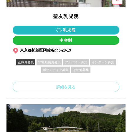
聖友乳児院
乳児院
中舎制
東京都杉並区阿佐谷北3-28-19
正職員募集
非常勤職員募集
アルバイト募集
インターン募集
ボランティア募集
その他募集
詳細を見る