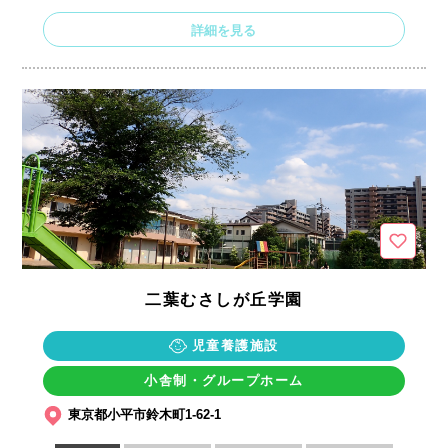
詳細を見る
二葉むさしが丘学園
児童養護施設
小舎制・グループホーム
東京都小平市鈴木町1-62-1