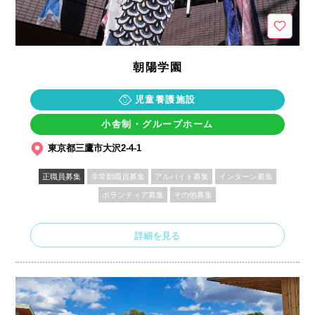
朝陽学園
児童養護施設
小舎制・グループホーム
東京都三鷹市大沢2-4-1
正職員募集
非常勤職員募集
アルバイト募集
インターン募集
ボランティア募集
その他募集
詳細を見る