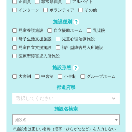
正職員
非常勤職員
アルバイト
インターン
ボランティア
その他
施設種別
児童養護施設
自立援助ホーム
乳児院
母子生活支援施設
児童心理治療施設
児童自立支援施設
福祉型障害児入所施設
医療型障害児入所施設
施設形態
大舎制
中舎制
小舎制
グループホーム
都道府県
選択してください
施設名検索
施設名
※施設名は正しい名称（漢字・ひらがななど）を入力しない