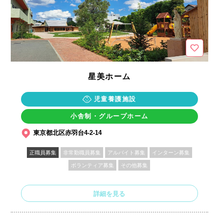
星美ホーム
児童養護施設
小舎制・グループホーム
東京都北区赤羽台4-2-14
正職員募集
非常勤職員募集
アルバイト募集
インターン募集
ボランティア募集
その他募集
詳細を見る