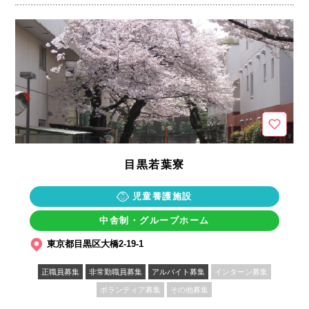
目黒若葉寮
児童養護施設
中舎制・グループホーム
東京都目黒区大橋2-19-1
正職員募集
非常勤職員募集
アルバイト募集
インターン募集
ボランティア募集
その他募集