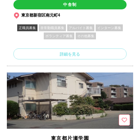
中舎制
東京都新宿区南元町4
正職員募集
非常勤職員募集
アルバイト募集
インターン募集
ボランティア募集
その他募集
詳細を見る
東京都片瀬学園