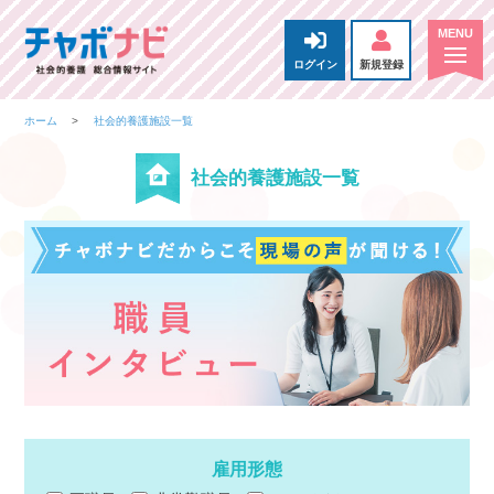
ログイン
新規登録
ホーム
社会的養護施設一覧
社会的養護施設一覧
雇用形態