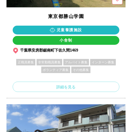
東京都勝山学園
児童養護施設
小舎制
千葉県安房郡鋸南町下佐久間1469
正職員募集
非常勤職員募集
アルバイト募集
インターン募集
ボランティア募集
その他募集
詳細を見る