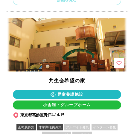
詳細を見る
共生会希望の家
児童養護施設
小舎制・グループホーム
東京都葛飾区青戸4-14-15
正職員募集
非常勤職員募集
アルバイト募集
インターン募集