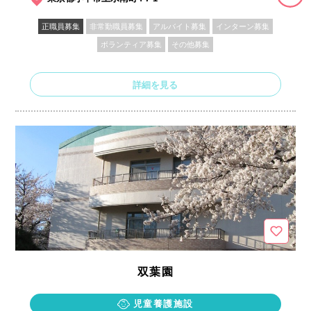
正職員募集
非常勤職員募集
アルバイト募集
インターン募集
ボランティア募集
その他募集
詳細を見る
双葉園
児童養護施設