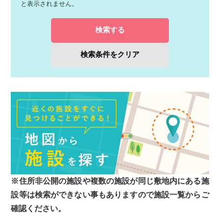
と表示されません。
検索する
検索条件をクリア
※住所非公開の施設や複数の施設が同じ敷地内にある施
設等は検索ができない事もありますので施設一覧からご
確認ください。