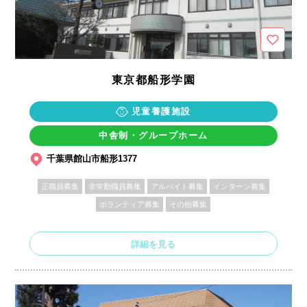
東京都船形学園
児童養護施設
中舎制・グループホーム
千葉県館山市船形1377
正職員募集
非常勤職員募集
アルバイト募集
インターン募集
ボランティア募集
その他募集
詳細を見る