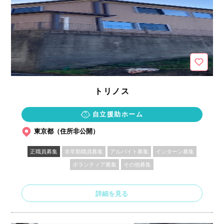
トリノス
自立援助ホーム
東京都（住所非公開）
正職員募集
非常勤職員募集
アルバイト募集
インターン募集
ボランティア募集
その他募集
詳細を見る