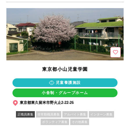
東京都小山児童学園
児童養護施設
小舎制・グループホーム
東京都東久留米市野火止2-22-26
正職員募集
非常勤職員募集
アルバイト募集
インターン募集
ボランティア募集
その他募集