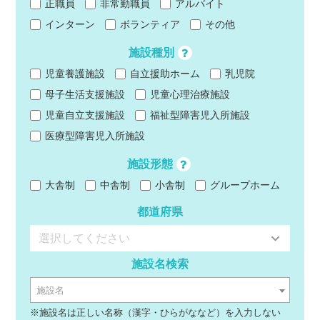
正職員
非常勤職員
アルバイト
インターン
ボランティア
その他
施設種別
児童養護施設
自立援助ホーム
乳児院
母子生活支援施設
児童心理治療施設
児童自立支援施設
福祉型障害児入所施設
医療型障害児入所施設
施設形態
大舎制
中舎制
小舎制
グループホーム
都道府県
選択してください
施設名検索
施設名
※施設名は正しい名称（漢字・ひらがななど）を入力しない