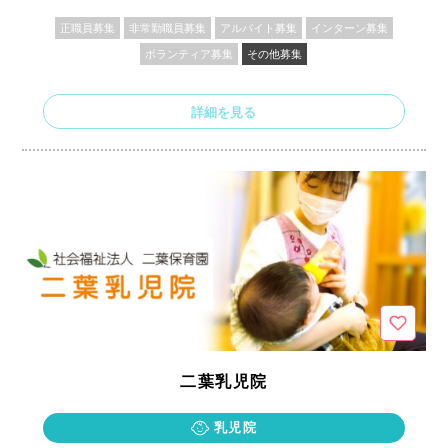
正職員募集
非常勤職員募集
アルバイト募集
インターン募集
ボランティア募集
その他募集
詳細を見る
二葉乳児院
乳児院