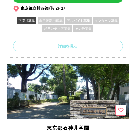
東京都立川市錦町6-26-17
正職員募集
非常勤職員募集
アルバイト募集
インターン募集
ボランティア募集
その他募集
詳細を見る
東京都石神井学園