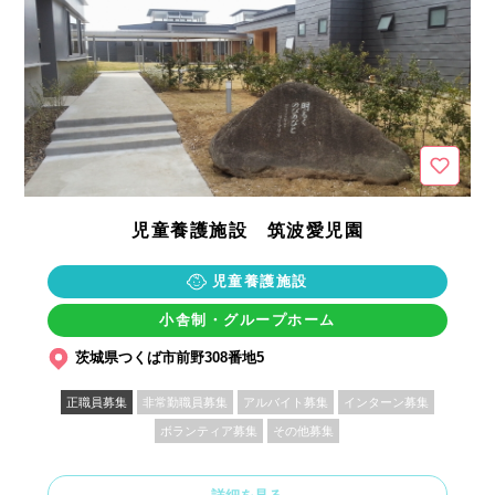
児童養護施設 筑波愛児園
児童養護施設
小舎制・グループホーム
茨城県つくば市前野308番地5
正職員募集
非常勤職員募集
アルバイト募集
インターン募集
ボランティア募集
その他募集