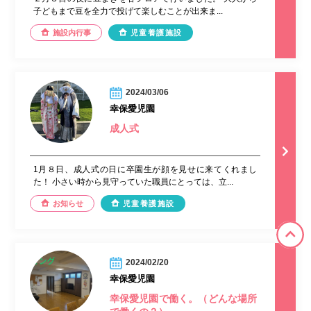
子どもまで豆を全力で投げて楽しむことが出来ま...
施設内行事
児童養護施設
2024/03/06
幸保愛児園
成人式
1月８日、成人式の日に卒園生が顔を見せに来てくれまし
た！ 小さい時から見守っていた職員にとっては、立...
お知らせ
児童養護施設
2024/02/20
幸保愛児園
幸保愛児園で働く。（どんな場所