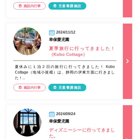
施設内行事
児童養護施設
2024/11/12
幸保愛児園
夏季旅行に行ってきました！
（Kobo Cottage）
夏休みに１泊２日の旅行に行ってきました！ Kobo
Cottage（地域小規模）は、静岡の伊東方面に行きまし
た！...
施設内行事
児童養護施設
2024/09/24
幸保愛児園
ディズニーシーに行ってきまし
た。