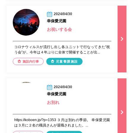
2024/04/30
幸保愛児園
お祝いする会
コロナウィルスが流行し出し各ユニットで行なってきた“祝
う会”が、今年は４年ぶりに全体で開催することが出...
施設内行事
児童養護施設
2024/04/30
幸保愛児園
お別れ
https://koboen.jp/?p=1353 ３月は別れの季節。 幸保愛児園
は３月に２名の職員さんが退職されました。...