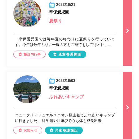
2023/10/21
幸保愛児園
夏祭り
幸保愛児園では毎年夏の終わりに夏祭りを行っていま
す。今年は数年ぶりに一般の方もご招待をして行われ、...
施設内行事
児童養護施設
2023/10/03
幸保愛児園
ふれあいキャンプ
ニュークリアフュエルユニオン様主催でふれあいキャンプ
に行きました。 科学館や川遊びで心も体も成長出来...
お知らせ
児童養護施設