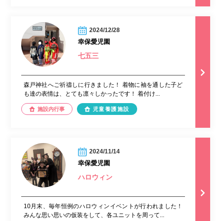
2024/12/28
幸保愛児園
七五三
森戸神社へご祈禱しに行きました！ 着物に袖を通した子ど
も達の表情は、とても凛々しかったです！ 着付け...
施設内行事
児童養護施設
2024/11/14
幸保愛児園
ハロウィン
10月末、毎年恒例のハロウィンイベントが行われました！
みんな思い思いの仮装をして、各ユニットを周って...