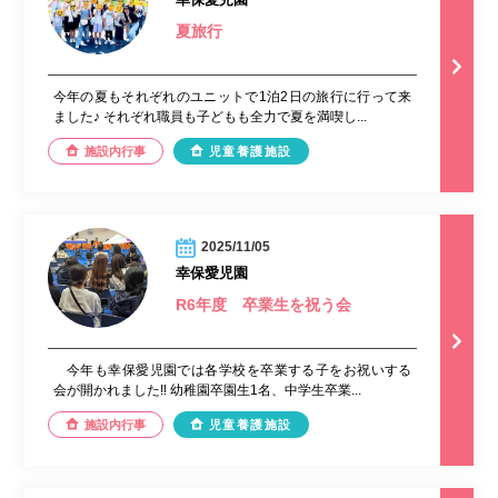
夏旅行
今年の夏もそれぞれのユニットで1泊2日の旅行に行って来
ました♪ それぞれ職員も子どもも全力で夏を満喫し...
施設内行事
児童養護施設
2025/11/05
幸保愛児園
R6年度 卒業生を祝う会
今年も幸保愛児園では各学校を卒業する子をお祝いする
会が開かれました‼️ 幼稚園卒園生1名、中学生卒業...
施設内行事
児童養護施設