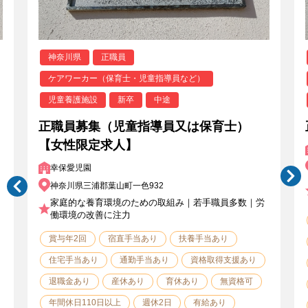
神奈川県
正職員
ケアワーカー（保育士・児童指導員など）
児童養護施設
新卒
中途
正職員募集（児童指導員又は保育士）
【女性限定求人】
幸保愛児園
神奈川県三浦郡葉山町一色932
家庭的な養育環境のための取組み｜若手職員多数｜労
働環境の改善に注力
賞与年2回
宿直手当あり
扶養手当あり
住宅手当あり
通勤手当あり
資格取得支援あり
退職金あり
産休あり
育休あり
無資格可
年間休日110日以上
週休2日
有給あり