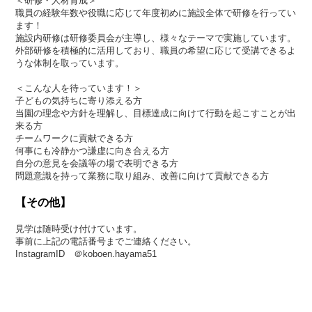
＜研修・人材育成＞
職員の経験年数や役職に応じて年度初めに施設全体で研修を行ってい
ます！
施設内研修は研修委員会が主導し、様々なテーマで実施しています。
外部研修を積極的に活用しており、職員の希望に応じて受講できるよ
うな体制を取っています。
＜こんな人を待っています！＞
子どもの気持ちに寄り添える方
当園の理念や方針を理解し、目標達成に向けて行動を起こすことが出
来る方
チームワークに貢献できる方
何事にも冷静かつ謙虚に向き合える方
自分の意見を会議等の場で表明できる方
問題意識を持って業務に取り組み、改善に向けて貢献できる方
【その他】
見学は随時受け付けています。
事前に上記の電話番号までご連絡ください。
InstagramID ＠koboen.hayama51