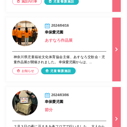
施設内行事
児童養護施設
2024/04/16
幸保愛児園
あすなろ作品展
神奈川県児童福祉文化体育協会主催、あすなろ交歓会・児
童作品展が開催されました。 幸保愛児園からは、...
お知らせ
児童養護施設
2024/03/06
幸保愛児園
節分
２月３日の夜に豆まきを各フロアで行いました。 大人から