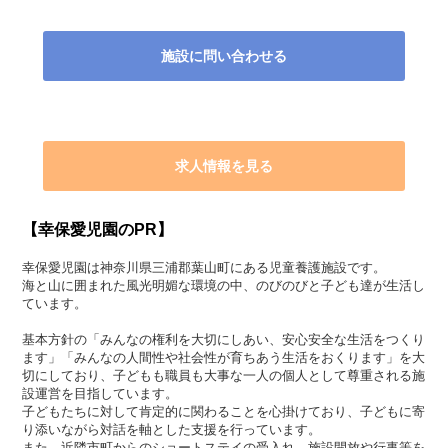
施設に問い合わせる
求人情報を見る
【幸保愛児園のPR】
幸保愛児園は神奈川県三浦郡葉山町にある児童養護施設です。
海と山に囲まれた風光明媚な環境の中、のびのびと子ども達が生活し
ています。
基本方針の「みんなの権利を大切にしあい、安心安全な生活をつくり
ます」「みんなの人間性や社会性が育ちあう生活をおくります」を大
切にしており、子どもも職員も大事な一人の個人として尊重される施
設運営を目指しています。
子どもたちに対して肯定的に関わることを心掛けており、子どもに寄
り添いながら対話を軸とした支援を行っています。
また、近隣市町からのショートステイの受入れ、施設開放や行事等を