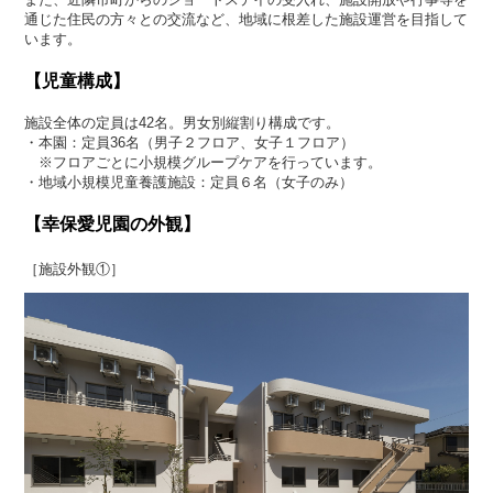
通じた住民の方々との交流など、地域に根差した施設運営を目指して
います。
【児童構成】
施設全体の定員は42名。男女別縦割り構成です。
・本園：定員36名（男子２フロア、女子１フロア）
※フロアごとに小規模グループケアを行っています。
・地域小規模児童養護施設：定員６名（女子のみ）
【幸保愛児園の外観】
［施設外観①］