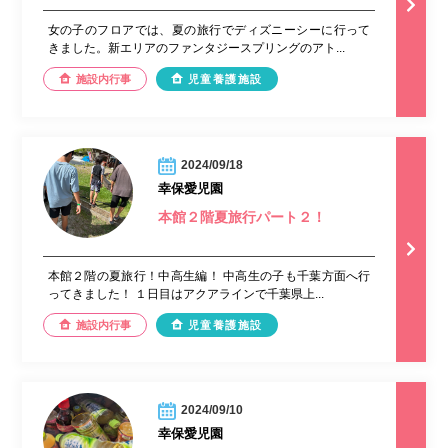
女の子のフロアでは、夏の旅行でディズニーシーに行って
きました。新エリアのファンタジースプリングのアト...
施設内行事
児童養護施設
2024/09/18
幸保愛児園
本館２階夏旅行パート２！
本館２階の夏旅行！中高生編！ 中高生の子も千葉方面へ行
ってきました！ １日目はアクアラインで千葉県上...
施設内行事
児童養護施設
2024/09/10
幸保愛児園