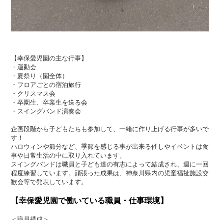
【幸保愛児園の主な行事】
・運動会
・夏祭り（園全体）
・フロアごとの宿泊旅行
・クリスマス会
・卒園生、卒業生を送る会
・スイングバンド演奏会
企画段階から子どもたちも参加して、一緒に作り上げる行事が多いで
す！
ハロウィンや節分など、季節を感じる事が出来る催しやイベントは食
事や日常生活の中に取り入れています。
スイングバンドは職員と子ども達の有志によって結成され、週に一回
程度練習しています。頑張った成果は、神奈川県内の児童福祉施設交
歓会等で発表しています。
【幸保愛児園で働いている職員・仕事環境】
＜職員構成＞