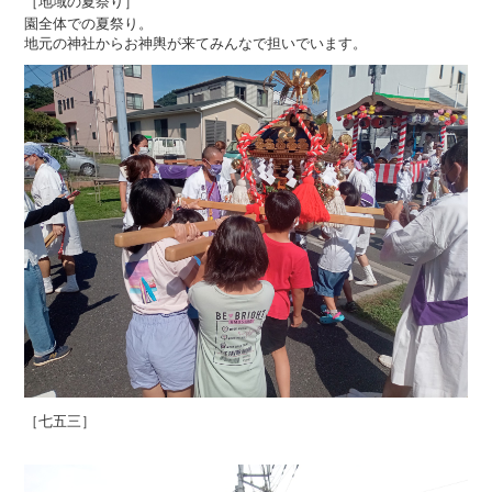
［地域の夏祭り］
園全体での夏祭り。
地元の神社からお神輿が来てみんなで担いでいます。
［七五三］