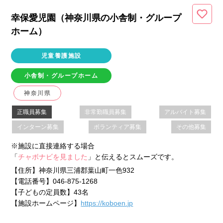
幸保愛児園（神奈川県
の小舎制・グループ
ホーム
）
児童養護施設
小舎制・グループホーム
神奈川県
正職員募集
非常勤職員募集
アルバイト募集
インターン募集
ボランティア募集
その他募集
※施設に直接連絡する場合
「
チャボナビを見ました
」と伝えるとスムーズです。
【住所】
神奈川県三浦郡葉山町一色932
【電話番号】
046-875-1268
【子どもの定員数】
43名
【施設ホームページ】
https://koboen.jp