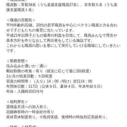
職員数：常勤34名（うち直接支援職員27名）、非常勤５名（うち直
接支援職員１名）
＜職場の雰囲気＞
平均年齢約32歳。20代の若手職員を中心にベテラン職員と力を合わ
せて子どもたちの養育に当たっています。
平成21年以降子どもの最善の利益を目指して、職員みんなで理念や
基本方針を作りなおして再出発をしている施設です。
これからも職員の思いを形にして実行していける職場にしていきたい
です。
＜勤務形態＞
住み込みか通いか：通い
断続勤務の有無：有り（状況に応じて週に2回程度）
1か月の宿直回数：５回程度
宿直の時間帯：（入り）14：00（明け）翌日14：00
年間休日数：117日（公休９日、夏休４日、年末年始５日）
年休：入職時10日付与
＜福利厚生＞
退職金共済への加入有り。
冠婚葬祭時の一時金給付有り
産休育休制度有り。※取得実績、復帰時の時短対応実績有り。