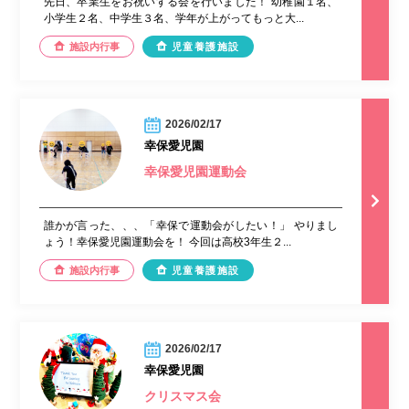
先日、卒業生をお祝いする会を行いました！ 幼稚園１名、
小学生２名、中学生３名、学年が上がってもっと大...
施設内行事
児童養護施設
2026/02/17
幸保愛児園
幸保愛児園運動会
誰かが言った、、、「幸保で運動会がしたい！」 やりまし
ょう！幸保愛児園運動会を！ 今回は高校3年生２...
施設内行事
児童養護施設
2026/02/17
幸保愛児園
クリスマス会