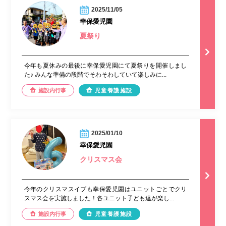
2025/11/05
幸保愛児園
夏祭り
今年も夏休みの最後に幸保愛児園にて夏祭りを開催しまし
た♪ みんな準備の段階でそわそわしていて楽しみに...
施設内行事
児童養護施設
2025/01/10
幸保愛児園
クリスマス会
今年のクリスマスイブも幸保愛児園はユニットごとでクリ
スマス会を実施しました！各ユニット子ども達が楽し...
施設内行事
児童養護施設