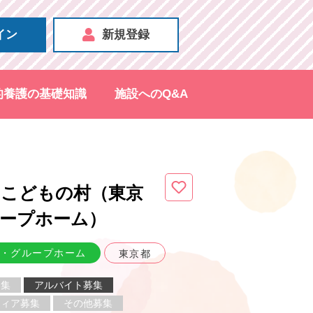
イン
新規登録
的養護の基礎知識
施設へのQ&A
スこどもの村（東京
ープホーム
）
・グループホーム
東京都
募集
アルバイト募集
ティア募集
その他募集