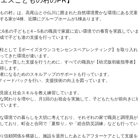
エスこどもの村のPR】
もの村』は、高尾山と小仏川に囲まれた自然環境豊かな環境にある児童
する家が4棟、近隣にグループホームが1棟あります。
に6名の子どもと4～5名の職員で家庭に近い環境での養育を実践してい
成で子ども達の支援を行っています。
柱として【ボーイズタウンコモンセンスペアレンティング】を取り入れ
ってきた環境が違います。
上で一貫した支援を行うために、すべての職員が【幼児版初級指導者】
得します。
者になるためのスキルアップのサポートも行っています。
フィードバックを行い、支援技術の向上を図っています。
見据え社会スキルを教え練習しています。
な関わりを増やし、月1回のお祝会を実施して、子どもたちが前向きに
ています。
な環境での暮らしを大切に考えており、それぞれの家で職員と調理員が
しており、町会と合同で「夏祭り」や「総合防災訓練」なども行ってい
り信頼関係を構築し、施設を退所したあともアフターケアとして支援を