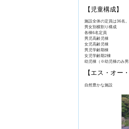
【児童構成】
施設全体の定員は36名
男女別横割り構成
各棟6名定員
男児高齢児棟
女児高齢児棟
男児学齢期棟
女児学齢期2棟
幼児棟（※幼児棟のみ男
【エス・オー
自然豊かな施設