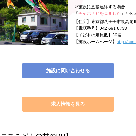
※施設に直接連絡する場合
「
チャボナビを見ました
」と伝
【住所】
東京都八王子市裏高尾町
【電話番号】
042-661-8733
【子どもの定員数】
36名
【施設ホームページ】
http://sos
施設に問い合わせる
求人情報を見る