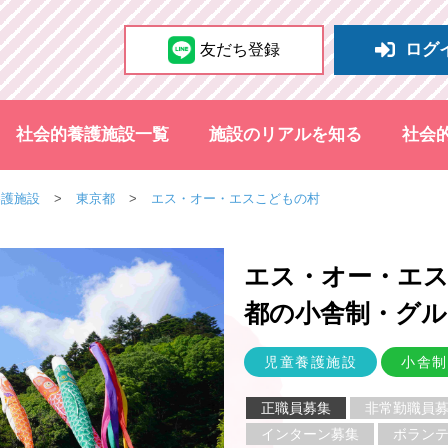
ログ
友だち登録
社会的養護施設一覧
施設のリアルを知る
社会
養護施設
東京都
エス・オー・エスこどもの村
エス・オー・エ
都
の小舎制・グル
児童養護施設
小舎制
正職員募集
非常勤職員
インターン募集
ボラン