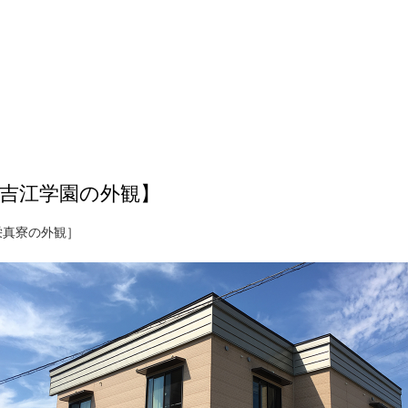
吉江学園の外観】
栄真寮の外観］