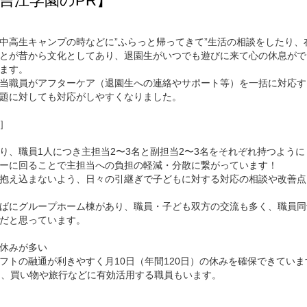
吉江学園のPR】
中高生キャンプの時などに”ふらっと帰ってきて”生活の相談をしたり、
とが昔から文化としてあり、退園生がいつでも遊びに来て心の休息がで
ます。
当職員がアフターケア（退園生への連絡やサポート等）を一括に対応す
題に対しても対応がしやすくなりました。
］
り、職員1人につき主担当2〜3名と副担当2〜3名をそれぞれ持つよう
ーに回ることで主担当への負担の軽減・分散に繋がっています！
抱え込まないよう、日々の引継ぎで子どもに対する対応の相談や改善点
ばにグループホーム棟があり、職員・子ども双方の交流も多く、職員同
だと思っています。
休みが多い
フトの融通が利きやすく月10日（年間120日）の休みを確保できていま
り、買い物や旅行などに有効活用する職員もいます。