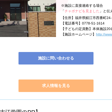
※施設に直接連絡する場合
「
チャボナビを見ました
」と伝
【住所】
福井県鯖江市西番町24-1
【電話番号】
0778-51-1614
【子どもの定員数】
本体施設20
【施設ホームページ】
http://www
施設に問い合わせる
求人情報を見る