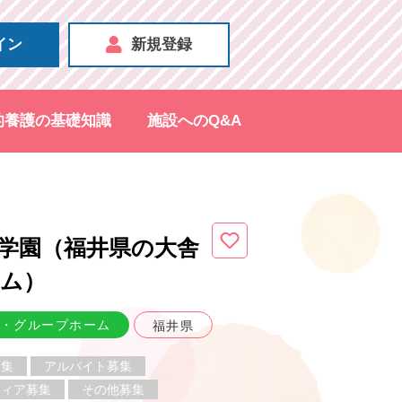
イン
新規登録
的養護の基礎知識
施設へのQ&A
学園（福井県
の大舎
ーム
）
・グループホーム
福井県
募集
アルバイト募集
ティア募集
その他募集