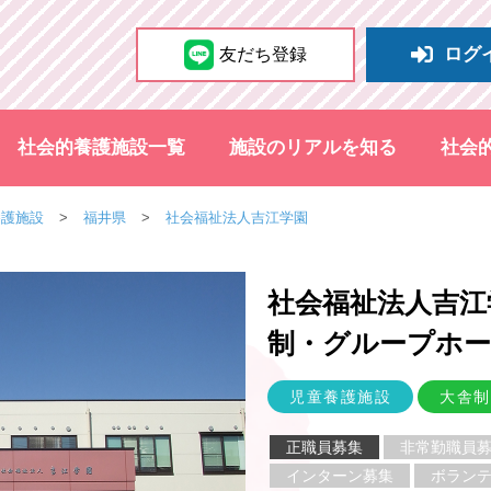
ログ
友だち登録
社会的養護施設一覧
施設のリアルを知る
社会
養護施設
福井県
社会福祉法人吉江学園
社会福祉法人吉江
制・グループホ
児童養護施設
大舎制
正職員募集
非常勤職員
インターン募集
ボラン