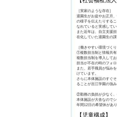
【社会福祉法人
［実家のような存在］
退園生がお盆やお正月、
の様子を伝えたりするこ
なれていると実感してい
また近年は、自立支援担
在化していた退園生の課
［働きやすい環境づくり
①複数担当制と情報共有
複数担当制を導入してお
担当が不在の時のフォロ
また、若手職員が悩みを
けています。
さらに本体施設のすぐそ
ることが吉江学園の強み
②勤務の負担が少なく、
本体施設が大舎なのでシ
年間12日の希望休があ
【児童構成】