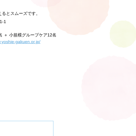
えるとスムーズです。
-1
名 ＋ 小規模グループケア12名
.yoshie-gakuen.or.jp/