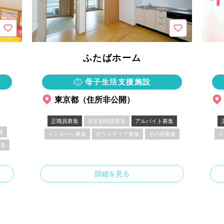
ふたばホーム
母子生活支援施設
東京都（住所非公開）
正職員募集
非常勤職員募集
アルバイト募集
集
インターン募集
ボランティア募集
その他募集
イ
募集
詳細を見る