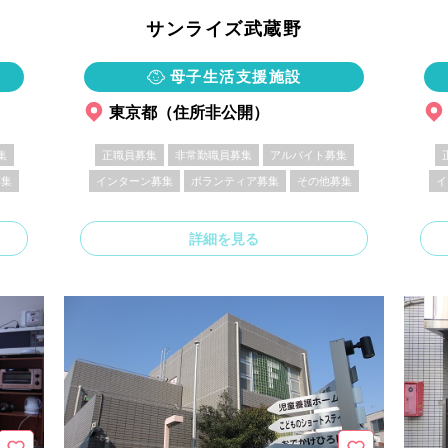
サンライズ武蔵野
母子生活支援施設
東京都（住所非公開）
集
正職員募集
非常勤職員募集
アルバイト募集
募集
インターン募集
ボランティア募集
その他募集
イ
詳細を見る