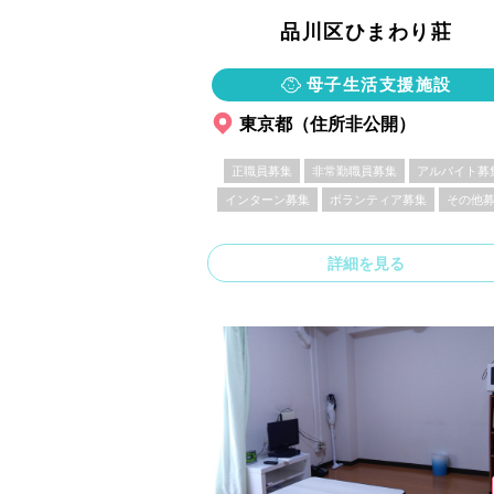
品川区ひまわり莊
母子生活支援施設
東京都（住所非公開）
正職員募集
非常勤職員募集
アルバイト募
インターン募集
ボランティア募集
その他
詳細を見る