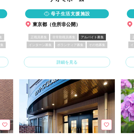
母子生活支援施設
東京都（住所非公開）
集
正職員募集
非常勤職員募集
アルバイト募集
募集
インターン募集
ボランティア募集
その他募集
イ
詳細を見る