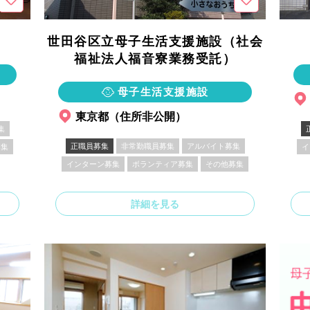
世田谷区立母子生活支援施設（社会
福祉法人福音寮業務受託）
母子生活支援施設
東京都（住所非公開）
集
正職員募集
非常勤職員募集
アルバイト募集
募集
イ
インターン募集
ボランティア募集
その他募集
詳細を見る