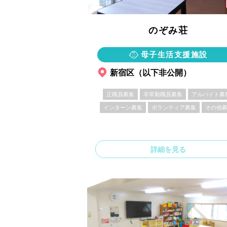
のぞみ荘
母子生活支援施設
新宿区（以下非公開）
正職員募集
非常勤職員募集
アルバイト募
インターン募集
ボランティア募集
その他
詳細を見る