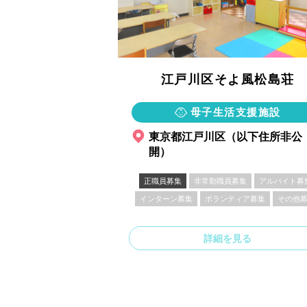
江戸川区そよ風松島荘
母子生活支援施設
東京都江戸川区（以下住所非公
開）
正職員募集
非常勤職員募集
アルバイト募
インターン募集
ボランティア募集
その他
詳細を見る