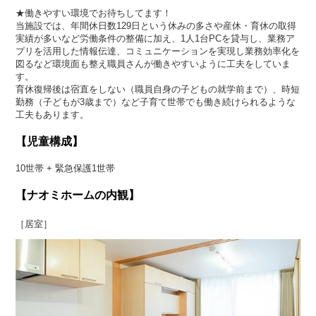
★働きやすい環境でお待ちしてます！
当施設では、年間休日数129日という休みの多さや産休・育休の取得
実績が多いなど労働条件の整備に加え、1人1台PCを貸与し、業務ア
プリを活用した情報伝達、コミュニケーションを実現し業務効率化を
図るなど環境面も整え職員さんが働きやすいように工夫をしていま
す。
育休復帰後は宿直をしない（職員自身の子どもの就学前まで）、時短
勤務（子どもが3歳まで）など子育て世帯でも働き続けられるような
工夫もあります。
【児童構成】
10世帯 + 緊急保護1世帯
【ナオミホームの内観】
［居室］