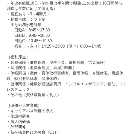
・年次有給数10日（初年度は半年間で8割以上の出勤で10日間付与、
以降は年数に応じて増える）
・宿直あり（3～4回/月）
・勤務形態：シフト制
主な勤務形態詳細
日勤A：8:45〜17:30
日勤B：9:45〜18:30
日勤C：10:45〜19:30
宿直：（入り）14:15〜23:00（明け）6:00～14:45
［福利厚生］
・各種保険（健康保険、厚生年金、雇用保険、労災保険）​​
・雇用関係（退職金制度、再雇用制度）
・休暇関係（産休・育休取得実績有、慶弔休暇​​、介護休暇、看護休
暇、特別有給休暇、健康休暇）
・健康関係（健康診断健診費用、インフルエンザワクチン補助、スト
レスチェック）
・その他（資格取得補助制度）
［研修や人材育成］
・キャリアパス制度の導入
・施設内研修
・法人内研修
・外部研修
・新任職員向けの教育（OJT）