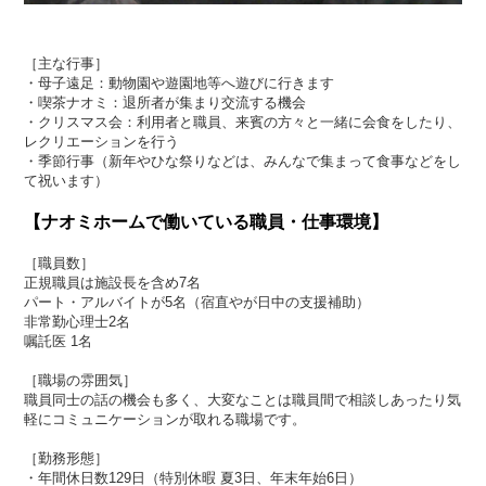
［主な行事］
・母子遠足：動物園や遊園地等へ遊びに行きます
・喫茶ナオミ：退所者が集まり交流する機会
・クリスマス会：利用者と職員、来賓の方々と一緒に会食をしたり、
レクリエーションを行う
・季節行事（新年やひな祭りなどは、みんなで集まって食事などをし
て祝います）
【ナオミホームで働いている職員・仕事環境】
［職員数］
正規職員は施設長を含め7名
パート・アルバイトが5名（宿直やが日中の支援補助）
非常勤心理士2名
嘱託医 1名
［職場の雰囲気］
職員同士の話の機会も多く、大変なことは職員間で相談しあったり気
軽にコミュニケーションが取れる職場です。
［勤務形態］
・年間休日数129日（特別休暇 夏3日、年末年始6日）