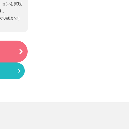
ションを実現
す。
が3歳まで）