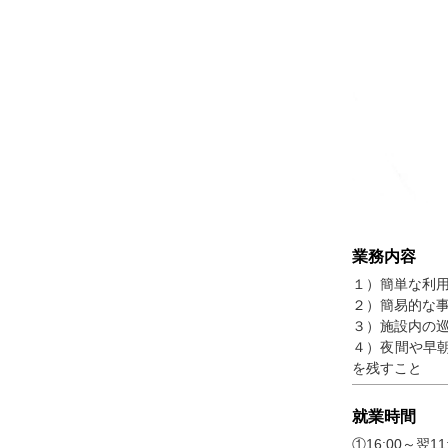
業務内容
１）簡単な利
２）簡易的な
３）施設内の
４）夜間や早
を残すこと
就業時間
①16:00～翌11