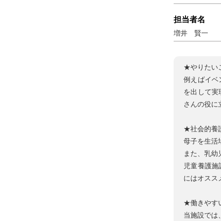
担当者名
増井 賢一
★やりたい
例えばイベ
を出して実
さんの役に
★社会的養
母子を生活
また、乳幼
児童養護施
にはオスス
★働きやす
当施設では