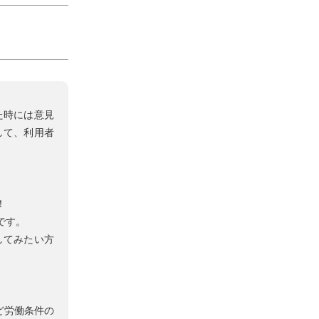
た時には意見
して、利用者
！
です。
してみたい方
ど労働条件の