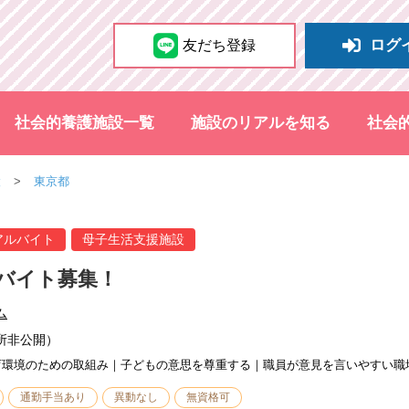
ログ
友だち登録
社会的養護施設一覧
施設のリアルを知る
社会
設
東京都
アルバイト
母子生活支援施設
バイト募集！
ム
所非公開）
育環境のための取組み｜子どもの意思を尊重する｜職員が意見を言いやすい職
通勤手当あり
異動なし
無資格可