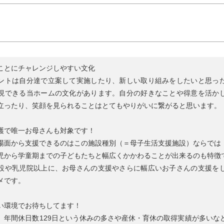
ことにチャレンジしやすい文化
ントは自分達で立案して実施したり、新しい取り組みをしたいと思っ
現できる当ホームの文化があります。自分の好きなことや得意を活か
立ったり、笑顔を見られることはとてもやりがいに繋がると思います。
護で唯一お母さんも対象です！
場面から支援できるのはこの施設種別（＝母子生活支援施設）ならでは
児から学童期までの子どもたちと幅広くかかわることが出来るのも特徴
設や乳児院以上に、お母さんの支援やさらに幅広いお子さんの支援を
メです。
い環境でお待ちしてます！
、年間休日数129日という休みの多さや産休・育休の取得実績が多いな