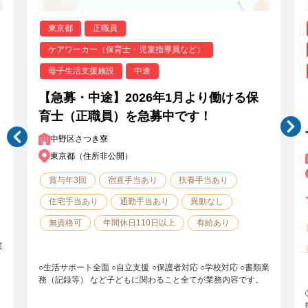
東京都
正職員
ケアワーカー（保育士・児童指導員など）
母子生活支援施設
中途
【急募・中途】2026年1月より働ける保
育士（正職員）を急募中です！
中野区さつき寮
東京都（住所非公開）
賞与年3回
宿直手当あり
扶養手当あり
住宅手当あり
通勤手当あり
異動なし
無資格可
年間休日110日以上
有給あり
業
○生活サポート全面 ○自立支援 ○保護者対応 ○学校対応 ○書類業
務（記録等） など子どもに関わること全てが業務内容です。