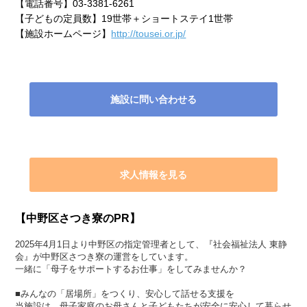
【電話番号】
03-3381-6261
【子どもの定員数】
19世帯＋ショートステイ1世帯
【施設ホームページ】
http://tousei.or.jp/
施設に問い合わせる
求人情報を見る
【中野区さつき寮のPR】
2025年4月1日より中野区の指定管理者として、『社会福祉法人 東静
会』が中野区さつき寮の運営をしています。
一緒に「母子をサポートするお仕事」をしてみませんか？
■みんなの「居場所」をつくり、安心して話せる支援を
当施設は、母子家庭のお母さんと子どもたちが安全に安心して暮らせ