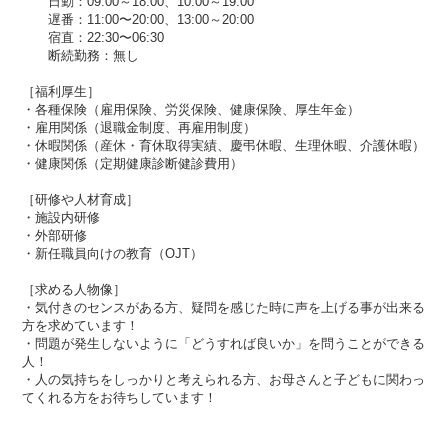
日勤：09:00～18:00、10:00～19:00
遅番：11:00〜20:00、13:00～20:00
宿直：22:30〜06:30
断続勤務：無し
［福利厚生］
・各種保険（雇用保険、労災保険、健康保険、厚生年金）​​
・雇用関係（退職金制度、再雇用制度）
・休暇関係（産休・育休取得実績、慶弔休暇​​、生理休暇、介護休暇）
・健康関係（定期健康診断健診費用）
［研修や人材育成］
・施設内研修
・外部研修
・新任職員向けの教育（OJT）
［求める人物像］
・気付きのセンスがある方、疑問を感じた時に声を上げる事が出来る
方を求めています！
・問題が発生しないように「どうすれば良いか」を問うことができる
人！
・人の気持ちをしっかりと考えられる方、お母さんと子どもに関わっ
てくれる方をお待ちしています！