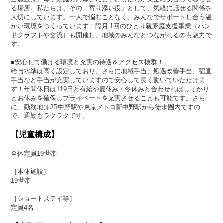
る場所。私たちは、その「寄り添い役」として、気軽に話せる関係を
大切にしています。一人で悩むことなく、みんなでサポートし合う温
かい環境をつくっています！隔月 1回のひとり親家庭支援事業（ハン
ドクラフトや交流）も開催し、地域のみんなとつながれるのも魅力で
す。
■安心して働ける環境と充実の待遇＆アクセス抜群！
給与水準は高く設定しており、さらに地域手当、処遇改善手当、宿直
手当など手当が充実していますので安心して長く働いていただけま
す！年間休日は119日と有給や夏休み・冬休みと合わせればしっかり
とお休みを確保しプライベートを充実させることも可能です。さら
に、勤務地はJR中野駅や東京メトロ新中野駅から徒歩圏内ですの
で、通勤もラクラクです。
【児童構成】
全体定員19世帯
［本体施設］
19世帯
［ショートステイ等］
定員4名