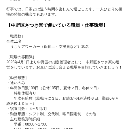
行事では、日常とは違う時間を楽しんで過ごします。一人ひとりの個
性の発揮の機会でもあります。
【中野区さつき寮で働いている職員・仕事環境】
［職員数］
全体11名
うちケアワーカー（保育士・支援員など）10名
［職場の雰囲気］
2025年4月1日より中野区の指定管理者として、中野区さつき寮の運
営をしています。お互いに話し合える職場を目指していきましょう！
［勤務形態］
・通いのみ
・年間休日数109日（公休105日、夏休２日、冬休２日）
特別休暇有り
年次有給数（就職時に３日、勤続3か月経過後６日、勤続6か月
経過後１０日～）
・宿直回数：４~５回/月
・勤務形態：シフト制、交代制、曜日固定制、その他
主な勤務形態詳細
早番：08:00〜17:00