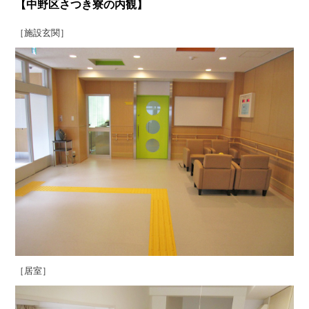
【中野区さつき寮の内観】
［施設玄関］
［居室］