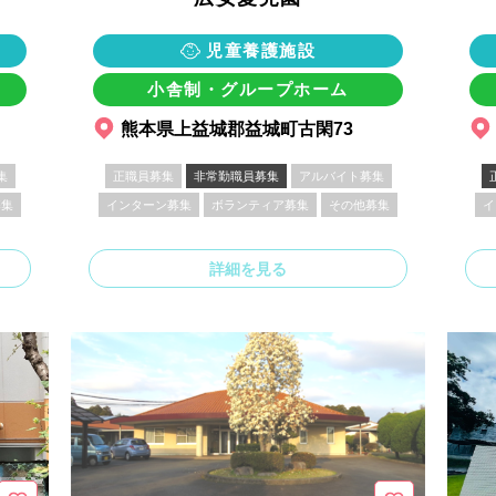
児童養護施設
小舎制・グループホーム
熊本県上益城郡益城町古閑73
集
正職員募集
非常勤職員募集
アルバイト募集
募集
インターン募集
ボランティア募集
その他募集
イ
詳細を見る