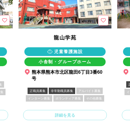
龍山学苑
児童養護施設
小舎制・グループホーム
熊本県熊本市北区龍田6丁目3番60
号
集
正職員募集
非常勤職員募集
アルバイト募集
募集
イ
インターン募集
ボランティア募集
その他募集
詳細を見る