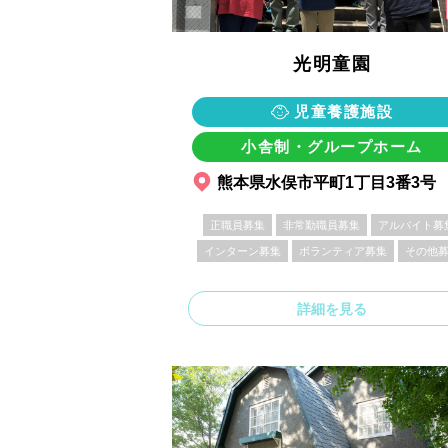
光明童園
児童養護施設
小舎制・グループホーム
熊本県水俣市平町1丁目3番3号
正職員募集
非常勤職員募集
アルバイト募
インターン募集
ボランティア募集
その他
詳細を見る