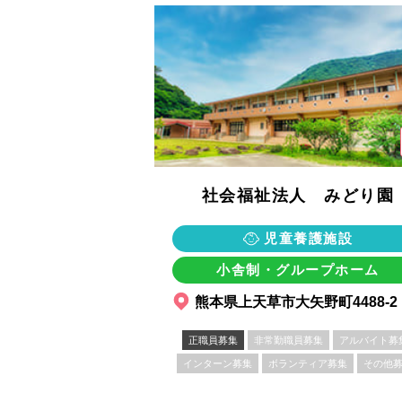
社会福祉法人 みどり園
児童養護施設
小舎制・グループホーム
熊本県上天草市大矢野町4488-2
正職員募集
非常勤職員募集
アルバイト募
インターン募集
ボランティア募集
その他