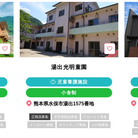
湯出光明童園
児童養護施設
小舎制
熊本県水俣市湯出1575番地
集
正職員募集
非常勤職員募集
アルバイト募集
募集
インターン募集
ボランティア募集
その他募集
イ