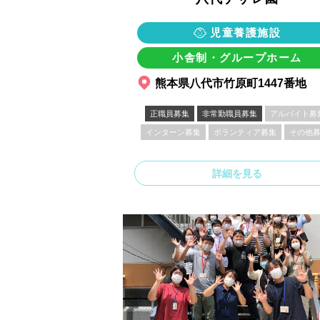
児童養護施設
小舎制・グループホーム
熊本県八代市竹原町1447番地
正職員募集
非常勤職員募集
アルバイト募
インターン募集
ボランティア募集
その他
詳細を見る