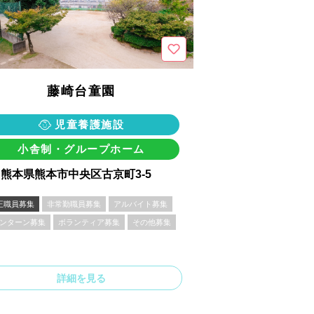
藤崎台童園
児童養護施設
小舎制・グループホーム
熊本県熊本市中央区古京町3-5
正職員募集
非常勤職員募集
アルバイト募集
ンターン募集
ボランティア募集
その他募集
詳細を見る