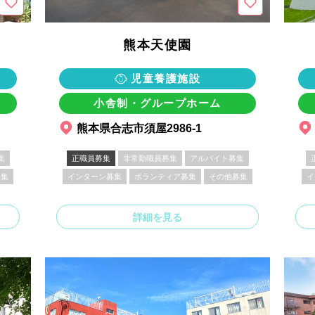
熊本天使園
児童養護施設
小舎制・グループホーム
熊本県合志市須屋2986-1
集
正職員募集
非常勤職員募集
アルバイト募集
募集
インターン募集
ボランティア募集
その他募集
イ
詳細を見る