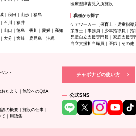
医療型障害児入所施設
城
秋田
山形
福島
職種から探す
石川
福井
ケアワーカー（保育士・児童指導
山口
徳島
香川
愛媛
高知
栄養士
事務員
少年指導員
指
児童自立支援専門員
家庭支援専
大分
宮崎
鹿児島
沖縄
自立支援担当職員
医師
その他
ベント
チャボナビの使い方
のおたより
施設へのQ&A
公式SNS
施設の概要
施設の仕事
いて
用語集