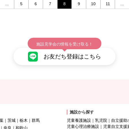
...
5
6
7
8
9
10
11
...
施設見学会の情報を受け取る！
お友だち登録はこちら
施設から探す
葉
茨城
栃木
群馬
児童養護施設
乳児院
自立援助
児童心理治療施設
児童自立支援
奈良
和歌山