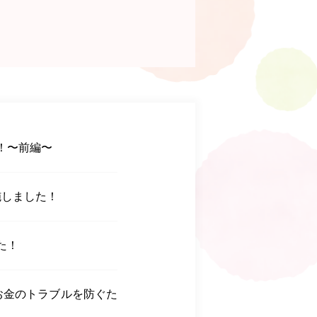
！〜前編〜
施しました！
た！
お金のトラブルを防ぐた