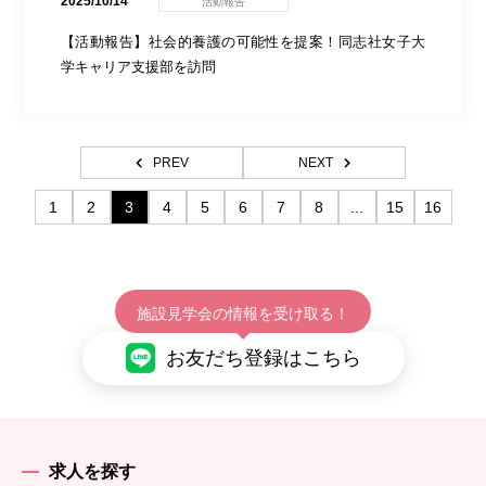
2025/10/14
活動報告
【活動報告】社会的養護の可能性を提案！同志社女子大
学キャリア支援部を訪問
PREV
NEXT
1
2
3
4
5
6
7
8
...
15
16
施設見学会の情報を受け取る！
お友だち登録はこちら
求人を探す