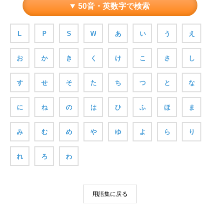
50音・英数字で検索
L
P
S
W
あ
い
う
え
お
か
き
く
け
こ
さ
し
す
せ
そ
た
ち
つ
と
な
に
ね
の
は
ひ
ふ
ほ
ま
み
む
め
や
ゆ
よ
ら
り
れ
ろ
わ
用語集に戻る