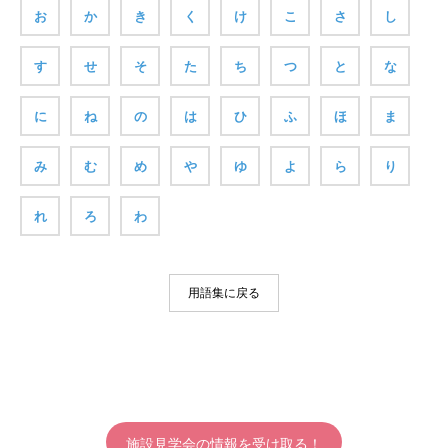
お
か
き
く
け
こ
さ
し
す
せ
そ
た
ち
つ
と
な
に
ね
の
は
ひ
ふ
ほ
ま
み
む
め
や
ゆ
よ
ら
り
れ
ろ
わ
用語集に戻る
施設見学会の情報を受け取る！