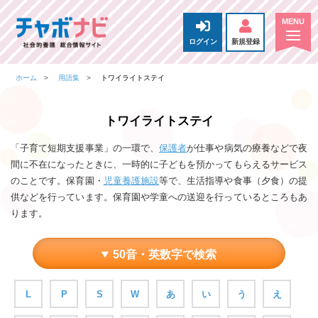
ログイン
新規登録
ホーム
用語集
トワイライトステイ
トワイライトステイ
「子育て短期支援事業」の一環で、
保護者
が仕事や病気の療養などで夜
間に不在になったときに、一時的に子どもを預かってもらえるサービス
のことです。保育園・
児童養護施設
等で、生活指導や食事（夕食）の提
供などを行っています。保育園や学童への送迎を行っているところもあ
ります。
50音・英数字で検索
L
P
S
W
あ
い
う
え