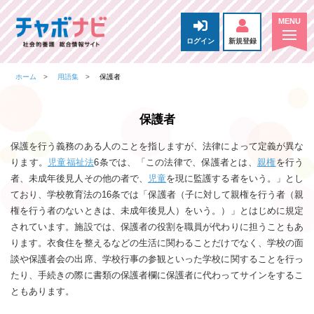
ログイン
新規登録
ホーム
用語集
保護者
保護者
保護を行う義務のある人のことを指しますが、法律によって定義が異な
ります。
児童福祉法
6条では、「この法律で、保護者とは、
親権
を行う
者、未成年後見人その他の者で、
児童
を現に監護する者をいう。」とし
ており、学校教育法の16条では「保護者（子に対して親権を行う者（親
権を行う者のないときは、未成年後見人）をいう。）」とはじめに規定
されています。施設では、保護者の役割を職員が代わりに担うこともあ
ります。衣食住を整えるなどの生活に関わることだけでなく、学校の面
談や保護者会の出席、学校行事の参観といった学校に関することを行っ
たり、手続きの際に書類の保護者欄に保護者に代わってサインをするこ
ともあります。