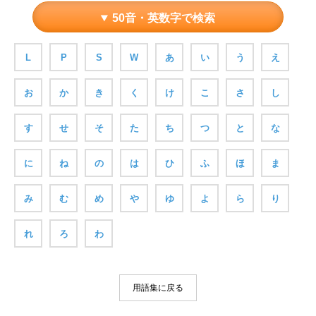
50音・英数字で検索
L
P
S
W
あ
い
う
え
お
か
き
く
け
こ
さ
し
す
せ
そ
た
ち
つ
と
な
に
ね
の
は
ひ
ふ
ほ
ま
み
む
め
や
ゆ
よ
ら
り
れ
ろ
わ
用語集に戻る