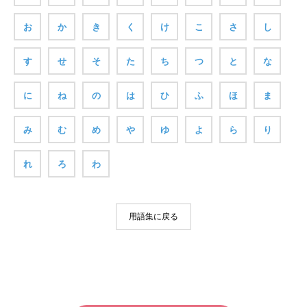
お
か
き
く
け
こ
さ
し
す
せ
そ
た
ち
つ
と
な
に
ね
の
は
ひ
ふ
ほ
ま
み
む
め
や
ゆ
よ
ら
り
れ
ろ
わ
用語集に戻る