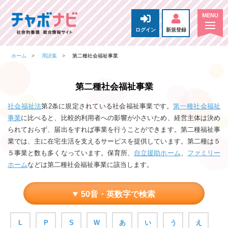
ログイン
新規登録
ホーム
用語集
第二種社会福祉事業
第二種社会福祉事業
社会福祉法
第2条に規定されている社会福祉事業です。
第一種社会福祉
事業
に比べると、比較的利用者への影響が小さいため、経営主体は決め
られておらず、届出をすれば事業を行うことができます。第二種福祉事
業では、主に在宅生活を支えるサービスを提供しています。第二種は５
５事業と数も多くなっています。保育所、
自立援助ホーム
、
ファミリー
ホーム
などは第二種社会福祉事業に該当します。
50音・英数字で検索
L
P
S
W
あ
い
う
え