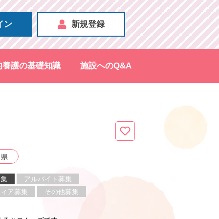
イン
新規登録
的養護の基礎知識
施設へのQ&A
玉県
募集
アルバイト募集
ティア募集
その他募集