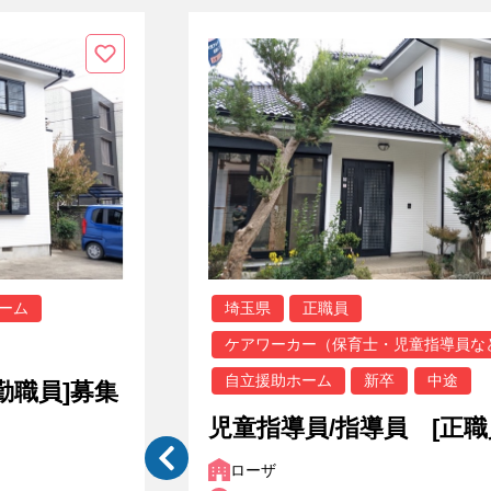
ーム
埼玉県
正職員
ケアワーカー（保育士・児童指導員な
自立援助ホーム
新卒
中途
勤職員]募集
児童指導員/指導員 [正職
ローザ