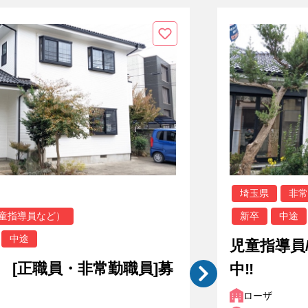
埼玉県
非
童指導員など）
新卒
中途
中途
児童指導員
 [正職員・非常勤職員]募
中‼
ローザ