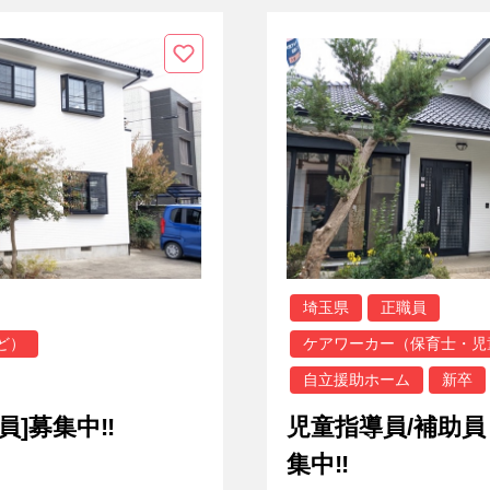
埼玉県
正職員
ど）
ケアワーカー（保育士・児
自立援助ホーム
新卒
員]募集中‼
児童指導員/補助員
集中‼