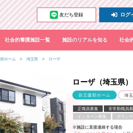
ログ
友だち登録
社会的養護施設一覧
施設のリアルを知る
社会
援助ホーム
埼玉県
ローザ
ローザ（埼玉県
）
自立援助ホーム
埼
正職員募集
非常勤職員
インターン募集
ボラン
※施設に直接連絡する場合