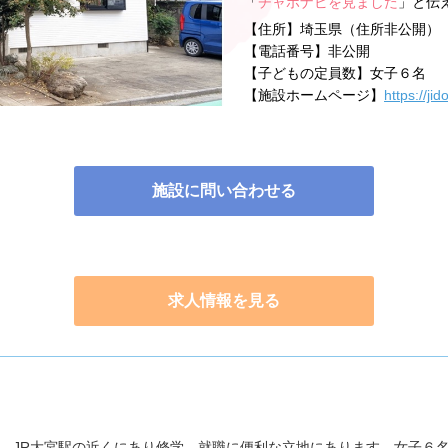
「
チャボナビを見ました
」と伝
【住所】
埼玉県（住所非公開）
【電話番号】
非公開
【子どもの定員数】
女子６名
【施設ホームページ】
https://ji
施設に問い合わせる
求人情報を見る
】
、JR大宮駅の近くにあり修学、就職に便利な立地にあります。女子６