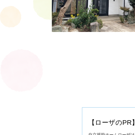
【ローザのPR
自立援助ホームローザは