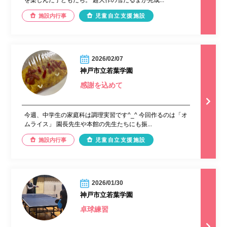
施設内行事
児童自立支援施設
2026/02/07
神戸市立若葉学園
感謝を込めて
今週、中学生の家庭科は調理実習です^_^ 今回作るのは「オ
ムライス」 園長先生や本館の先生たちにも振...
施設内行事
児童自立支援施設
2026/01/30
神戸市立若葉学園
卓球練習