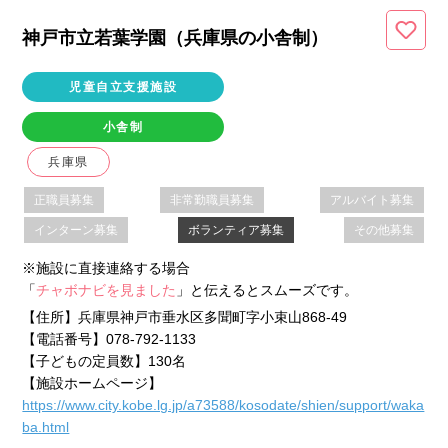
神戸市立若葉学園（兵庫県
の小舎制
）
児童自立支援施設
小舎制
兵庫県
正職員募集
非常勤職員募集
アルバイト募集
インターン募集
ボランティア募集
その他募集
※施設に直接連絡する場合
「
チャボナビを見ました
」と伝えるとスムーズです。
【住所】
兵庫県神戸市垂水区多聞町字小束山868-49
【電話番号】
078-792-1133
【子どもの定員数】
130名
【施設ホームページ】
https://www.city.kobe.lg.jp/a73588/kosodate/shien/support/waka
ba.html