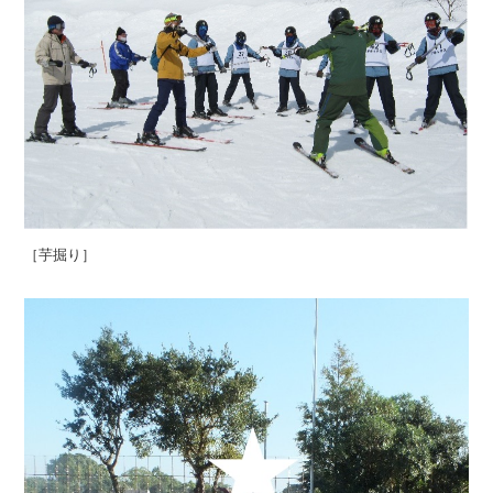
［芋掘り］