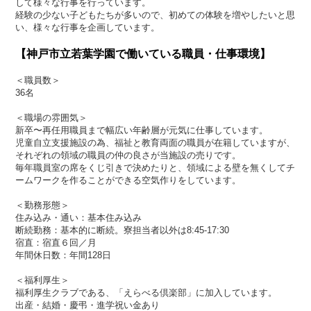
して様々な行事を行っています。
経験の少ない子どもたちが多いので、初めての体験を増やしたいと思
い、様々な行事を企画しています。
【神戸市立若葉学園で働いている職員・仕事環境】
＜職員数＞
36名
＜職場の雰囲気＞
新卒〜再任用職員まで幅広い年齢層が元気に仕事しています。
児童自立支援施設の為、福祉と教育両面の職員が在籍していますが、
それぞれの領域の職員の仲の良さが当施設の売りです。
毎年職員室の席をくじ引きで決めたりと、領域による壁を無くしてチ
ームワークを作ることができる空気作りをしています。
＜勤務形態＞
住み込み・通い：基本住み込み
断続勤務：基本的に断続。寮担当者以外は8:45-17:30
宿直：宿直６回／月
年間休日数：年間128日
＜福利厚生＞
福利厚生クラブである、「えらべる倶楽部」に加入しています。
出産・結婚・慶弔・進学祝い金あり