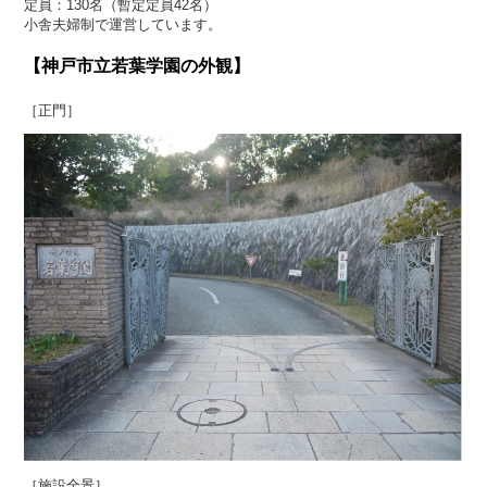
定員：130名（暫定定員42名）
小舎夫婦制で運営しています。
【神戸市立若葉学園の外観】
［正門］
［施設全景］