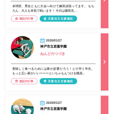
卓球部、男女ともに大会へ向けて練習頑張ってます。 もち
ろん、大人も本気で戦います！ 今日は園長先...
施設内行事
児童自立支援施設
2026/01/27
神戸市立若葉学園
ねんどのつづき
美味しく食べるためには家が必要だろう！と小学１年生。
もっと広い家がいいーーーといちゃもんつける職員...
施設内行事
児童自立支援施設
2026/01/27
神戸市立若葉学園