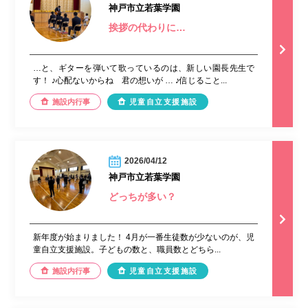
神戸市立若葉学園
挨拶の代わりに…
…と、ギターを弾いて歌っているのは、新しい園長先生で
す！ ♪心配ないからね 君の想いが … ♪信じること...
施設内行事
児童自立支援施設
2026/04/12
神戸市立若葉学園
どっちが多い？
新年度が始まりました！ 4月が一番生徒数が少ないのが、児
童自立支援施設。子どもの数と、職員数とどちら...
施設内行事
児童自立支援施設