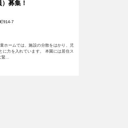
員）募集！
14-7
児童ホームでは、施設の分散をはかり、児
とに力を入れています。 本園には居住ス
に緊…