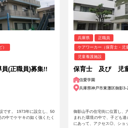
兵庫県
正職員
ど）
ケアワーカー（保育士・児
児童養護施設
(正職員)募集!!
保育士 及び 児
信愛学園
兵庫県神戸市東灘区御影3-2
す。 1973年に設立し、50
御影山手の住宅街に位置し、
境の中でケヤキの如く強くたく
まれた環境の中で、子ども達
にあって、アクセス◎、ショ