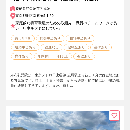
慶福育児会麻布乳児院
東京都港区南麻布5-1-20
家庭的な養育環境のための取組み｜職員のチームワークが良
い｜行事を大切にしている
賞与年2回
扶養手当あり
住宅手当あり
通勤手当あり
宿直なし
退職金あり
産休あり
育休あり
年間休日110日以上
有給あり
麻布乳児院は、東京メトロ日比谷線 広尾駅より徒歩１分の好立地にあ
る乳児院です。埼玉・千葉・神奈川からも通勤可能で幅広い地域の職
員が通勤してきています。また、寮も…