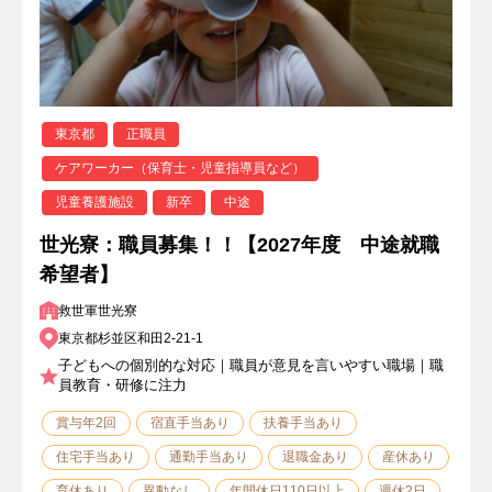
東京都
正職員
ケアワーカー（保育士・児童指導員など）
児童養護施設
新卒
中途
世光寮：職員募集！！【2027年度 中途就職
希望者】
救世軍世光寮
東京都杉並区和田2-21-1
子どもへの個別的な対応｜職員が意見を言いやすい職場｜職
員教育・研修に注力
賞与年2回
宿直手当あり
扶養手当あり
住宅手当あり
通勤手当あり
退職金あり
産休あり
育休あり
異動なし
年間休日110日以上
週休2日