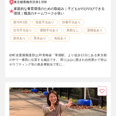
東京都青梅市沢井1-506
家庭的な養育環境のための取組み｜子どもがのびのびできる
環境｜職員のチームワークが良い
賞与年2回
宿直手当あり
扶養手当あり
住宅手当あり
通勤手当あり
夜勤なし
退職金あり
産休あり
育休あり
有給あり
砂町友愛園養護部はJR青梅線「軍畑駅」より徒歩12分にある東京都
の中で一番西に位置する施設です。 周りは山に囲まれ自然豊かで登山
やラフティング等の奥多摩観光で常に…