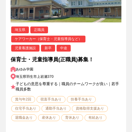
埼玉県
正職員
ケアワーカー（保育士・児童指導員など）
児童養護施設
新卒
中途
保育士・児童指導員(正職員)募集！
あゆみ学園
埼玉県羽生市上岩瀬370
子どもの意思を尊重する｜職員のチームワークが良い｜若手
職員多数
賞与年2回
宿直手当あり
扶養手当あり
住宅手当あり
通勤手当あり
資格取得支援あり
退職金あり
産休あり
育休あり
有給あり