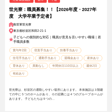
世光寮：職員募集！！【2026年度・2027年
度 大学卒業予定者】
救世軍世光寮
東京都杉並区和田2-21-1
子どもへの個別的な対応｜職員が意見を言いやすい職場｜若
手職員多数
賞与年2回
宿直手当あり
扶養手当あり
住宅手当あり
通勤手当あり
退職金あり
産休あり
育休あり
異動なし
年間休日110日以上
週休2日
有給あり
世光寮は、杉並区の通勤しやすい場所にあります。 本体施設は３階建
ての中に５つのホームがあり、その近隣には４つのグループホームが
あります。 子どもたちは９つの…