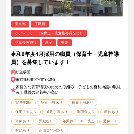
東京都
正職員
ケアワーカー（保育士・児童指導員など）
児童養護施設
新卒
中途
令和8年度4月採用の職員（保育士・児童指導
員）を募集しています！
杉並学園
東京都杉並区宮前3-10-8
家庭的な養育環境のための取組み｜子どもの権利擁護の取組
み｜職員の定着率が高い
賞与年2回
宿直手当あり
扶養手当あり
住宅手当あり
通勤手当あり
退職金あり
産休あり
育休あり
異動なし
年間休日110日以上
週休2日
有給あり
正職員登用あり