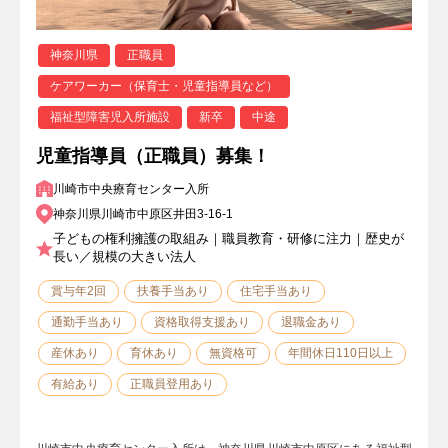
神奈川県
正職員
ケアワーカー（保育士・児童指導員など）
福祉型障害児入所施設
新卒
中途
児童指導員（正職員）募集！
川崎市中央療育センター入所
神奈川県川崎市中原区井田3-16-1
子どもの権利擁護の取組み｜職員教育・研修に注力｜歴史が
長い／規模の大きい法人
賞与年2回
扶養手当あり
住宅手当あり
通勤手当あり
資格取得支援あり
退職金あり
産休あり
育休あり
無資格可
年間休日110日以上
有給あり
正職員登用あり