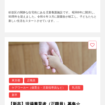
杉並区の閑静な住宅街にある児童養護施設です。 昭和8年に開所し、
90周年を迎えました。令和６年３月に新園舎が竣工し、子どもたちと
新しい生活をスタートさせています。…
東京都
正職員
ケアワーカー（保育士・児童指導員など）
乳児院
新卒
【新卒】現場養育者（正職員）募集☆