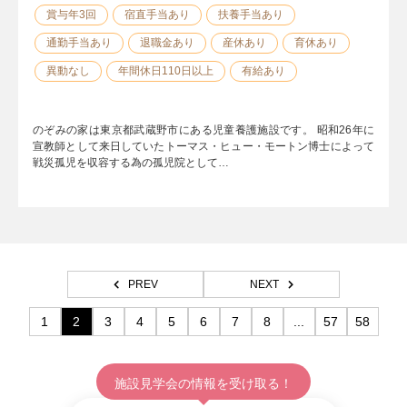
賞与年3回
宿直手当あり
扶養手当あり
通勤手当あり
退職金あり
産休あり
育休あり
異動なし
年間休日110日以上
有給あり
のぞみの家は東京都武蔵野市にある児童養護施設です。 昭和26年に
宣教師として来日していたトーマス・ヒュー・モートン博士によって
戦災孤児を収容する為の孤児院として…
PREV
NEXT
1
2
3
4
5
6
7
8
...
57
58
施設見学会の情報を受け取る！