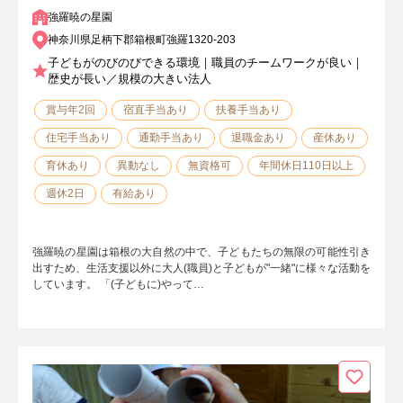
強羅暁の星園
神奈川県足柄下郡箱根町強羅1320-203
子どもがのびのびできる環境｜職員のチームワークが良い｜
歴史が長い／規模の大きい法人
賞与年2回
宿直手当あり
扶養手当あり
住宅手当あり
通勤手当あり
退職金あり
産休あり
育休あり
異動なし
無資格可
年間休日110日以上
週休2日
有給あり
強羅暁の星園は箱根の大自然の中で、子どもたちの無限の可能性引き
出すため、生活支援以外に大人(職員)と子どもが"一緒"に様々な活動を
しています。 「(子どもに)やって…