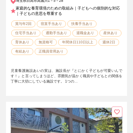
埼玉県日高市高麗川1－5－28
家庭的な養育環境のための取組み｜子どもへの個別的な対応
｜子どもの意思を尊重する
賞与年2回
宿直手当あり
扶養手当あり
住宅手当あり
通勤手当あり
退職金あり
産休あり
育休あり
無資格可
年間休日110日以上
週休2日
有給あり
正職員登用あり
児童養護施設あいの実は、施設長が『とにかく子どもが可愛いんで
す！』と言ってしまうほど、雰囲気が温かく職員や子どもとの関係を
丁寧に大切にしている施設です。 1つの…