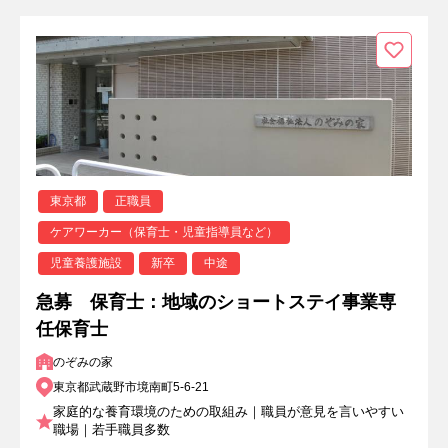
東京都
正職員
ケアワーカー（保育士・児童指導員など）
児童養護施設
新卒
中途
急募 保育士：地域のショートステイ事業専
任保育士
のぞみの家
東京都武蔵野市境南町5-6-21
家庭的な養育環境のための取組み｜職員が意見を言いやすい
職場｜若手職員多数