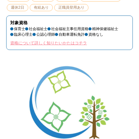
週休2日
有給あり
正職員登用あり
対象資格
保育士
社会福祉士
社会福祉主事任用資格
精神保健福祉士
臨床心理士
公認心理師
自動車運転免許
資格なし
資格について詳しく知りたいかたはコチラ