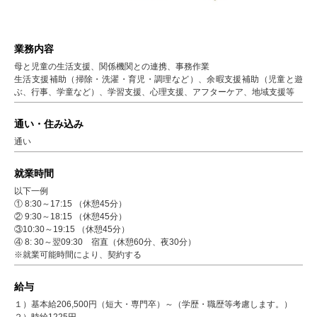
業務内容
母と児童の生活支援、関係機関との連携、事務作業
生活支援補助（掃除・洗濯・育児・調理など）、余暇支援補助（児童と遊
ぶ、行事、学童など）、学習支援、心理支援、アフターケア、地域支援等
通い・住み込み
通い
就業時間
以下一例
① 8:30～17:15 （休憩45分）
② 9:30～18:15 （休憩45分）
③10:30～19:15 （休憩45分）
④ 8: 30～翌09:30 宿直（休憩60分、夜30分）
※就業可能時間により、契約する
給与
１）基本給206,500円（短大・専門卒）～（学歴・職歴等考慮します。）