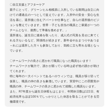
〇自立支援とアフターケア
親子にとって、グリーンヒル相模原に入所している期間は自立に向
けての通過点の一つとして捉えています。入所中の安全・安心な生
活を基に、退所後に住むアパートや仕事など、自らの退所後のビジ
ョンを整えていきます。世帯・子ども担当の職員とご家庭が一つの
チームとなり、連携して準備を進めます。」
退所後も、誕生日に連絡を取ったり、成人式の写真を見せに来てく
れる方もいるなど、関係性が続きます。新年会やおまつりやあつま
～れには退所した方々も参加しており、気軽に立ち寄れる場となっ
ています。
〇チームワークの良さに惹かれて職員になった職員もいます！
チームワークが魅力で、誰かが困っている時は必ず他の誰かが助け
てくれます。
特に毎年の一大イベントであるハロウィンでは、職員が張り切って
仮装し、職員の仲の良さを象徴しています。実習中にこの雰囲気や
職員の仲、チームワークの良さに惹かれて就職した職員もいます。
また、R7年度から誕生日休暇もはじまり、年間休日数は122日、有
給消化率もほぼ100％でしっかりとした休息を取ることができる労
働環境です。