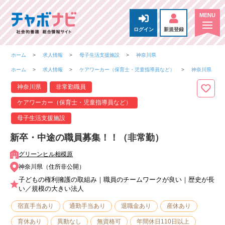
ログイン
新規登録
ホーム
求人情報
母子生活支援施設
神奈川県
ホーム
求人情報
ケアワーカー（保育士・児童指導員など）
神奈川県
神奈川県
非常勤職員
ケアワーカー（保育士・児童指導員など）
母子生活支援施設
新卒・中途の職員募集！！（非常勤）
グリーンヒル相模原
神奈川県（住所非公開）
子どもの権利擁護の取組み｜職員のチームワークが良い｜歴史が長
い／規模の大きい法人
宿直手当あり
通勤手当あり
退職金あり
産休あり
育休あり
異動なし
無資格可
年間休日110日以上