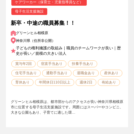
ケアワーカー（保育士・児童指導員など）
母子生活支援施設
新卒・中途の職員募集！！
グリーンヒル相模原
神奈川県（住所非公開）
子どもの権利擁護の取組み｜職員のチームワークが良い｜歴
史が長い／規模の大きい法人
賞与年2回
宿直手当あり
扶養手当あり
住宅手当あり
通勤手当あり
退職金あり
産休あり
育休あり
年間休日110日以上
週休2日
有給あり
グリーンヒル相模原は、都市部からのアクセスが良い神奈川県相模原
市に位置する母子生活支援施設です。周囲にはスーパーやコンビニ、
大きな公園もあり、子育てに適した環…