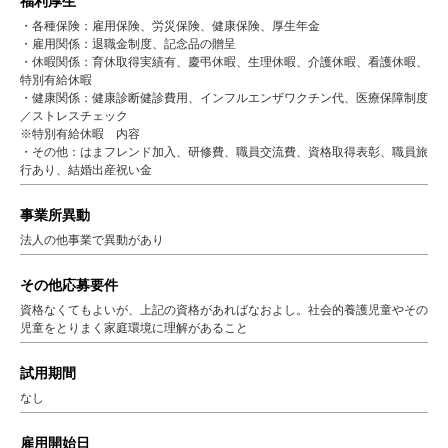
福利厚生
・各種保険：雇用保険、労災保険、健康保険、厚生年金
・雇用関係：退職金制度、記念品の贈呈
・休暇関係：育休取得実績有、慶弔休暇、生理休暇、介護休暇、看護休暇、
特別有給休暇
・健康関係：健康診断健診費用、インフルエンザワクチン代、医療保障制度
／ストレスチェック
※特別有給休暇 内容
・その他：はまフレンド加入、研修費、職員交流費、資格取得表彰、職員旅
行あり、結婚出産祝い金
事業所異動
法人の他事業で異動があり
その他応募要件
資格なくてもよいが、上記の資格があればなおよし。社会的養護児童やその
児童をとりまく家庭環境に理解があること
試用期間
なし
雇用開始日