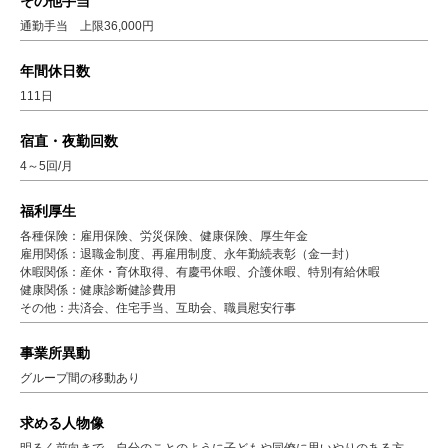
その他手当
通勤手当 上限36,000円
年間休日数
111日
宿直・夜勤回数
4～5回/月
福利厚生
各種保険：雇用保険、労災保険、健康保険、厚生年金
雇用関係：退職金制度、再雇用制度、永年勤続表彰（金一封）
休暇関係：産休・育休取得、有慶弔休暇、介護休暇、特別有給休暇
健康関係：健康診断健診費用
その他：共済会、住宅手当、互助会、職員慰安行事
事業所異動
グループ間の移動あり
求める人物像
明るく前向きで、自分のことのように子どもや同僚に思いやりのある方