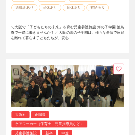
退職金あり
産休あり
育休あり
有給あり
＼大阪で「子どもたちの未来」を育む児童養護施設 海の子学園 池島
寮で一緒に働きませんか？／ 大阪の海の子学園は、様々な事情で家庭
を離れて暮らす子どもたちが、安心…
大阪府
正職員
ケアワーカー（保育士・児童指導員など）
児童養護施設
新卒
中途