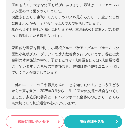
園庭も広く、大きな公園も近所にあります。最近は、コシアカツバ
メが園の中に巣をつくりました。
お散歩したり、虫取りしたり、ツバメを見守ったり…。豊かな自然
に囲まれながら、子どもたちはのびのび生活しています。
駅からは少し離れた場所にありますが、車通勤OK！電車とバスを使
って通勤している職員もいます。
家庭的な養育を目指し、小規模グループケア・グループホーム（分
園型小規模グループケア）で少人数養育を行っています。現在は大
舎制の本体施設の中で、子どもたちが1人部屋もしくは2人部屋で過
ごしています。こちらの本体施設も、建物自体小規模ユニット化し
ていくことが決定しています。
「他のユニットの子や職員さんのことを知りたい！」という子ども
からの声を受け、2025年3月から、月に1回全体交流の機会をつくり
ました。家庭的な養育と、レバノンホーム全体のつながり、どちら
も大切にした施設運営を心がけています。
施設に問い合わせる
施設詳細を見る