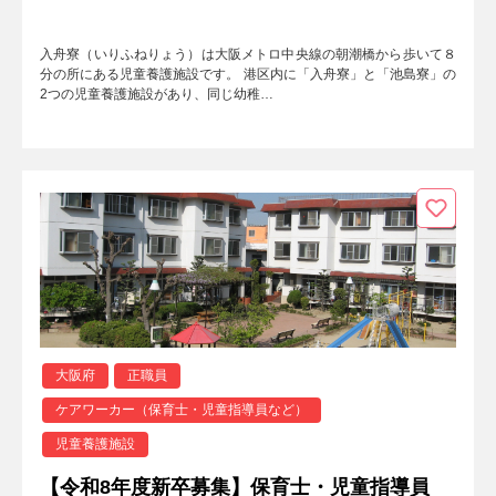
入舟寮（いりふねりょう）は大阪メトロ中央線の朝潮橋から歩いて８
分の所にある児童養護施設です。 港区内に「入舟寮」と「池島寮」の
2つの児童養護施設があり、同じ幼稚…
大阪府
正職員
ケアワーカー（保育士・児童指導員など）
児童養護施設
【令和8年度新卒募集】保育士・児童指導員