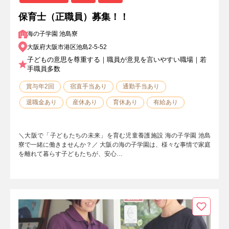
保育士（正職員）募集！！
海の子学園 池島寮
大阪府大阪市港区池島2-5-52
子どもの意思を尊重する｜職員が意見を言いやすい職場｜若
手職員多数
賞与年2回
宿直手当あり
通勤手当あり
退職金あり
産休あり
育休あり
有給あり
＼大阪で「子どもたちの未来」を育む児童養護施設 海の子学園 池島
寮で一緒に働きませんか？／ 大阪の海の子学園は、様々な事情で家庭
を離れて暮らす子どもたちが、安心…