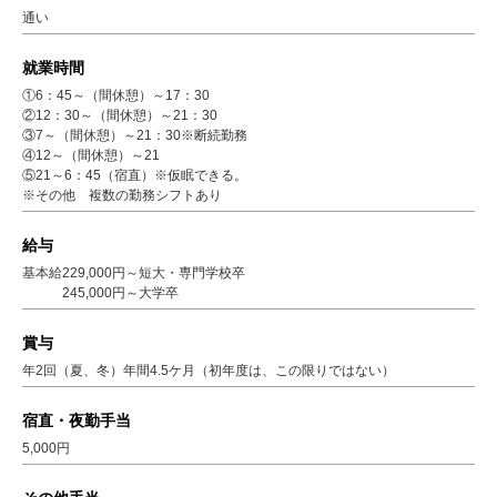
通い
就業時間
①6：45～（間休憩）～17：30
②12：30～（間休憩）～21：30
③7～（間休憩）～21：30※断続勤務
④12～（間休憩）～21
⑤21～6：45（宿直）※仮眠できる。
※その他 複数の勤務シフトあり
給与
基本給229,000円～短大・専門学校卒
245,000円～大学卒
賞与
年2回（夏、冬）年間4.5ケ月（初年度は、この限りではない）
宿直・夜勤手当
5,000円