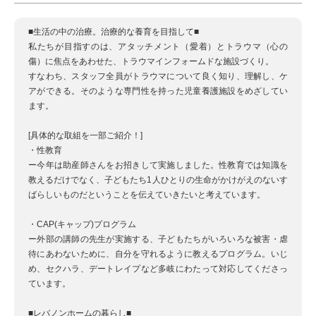
■生活の中の治療。治療的な養育を目指して■
私たちが目指すのは、アタッチメント（愛着）とトラウマ（心の
傷）に焦点をあわせた、トラウマインフォームドな施設づくり。
すなわち、スタッフ全員がトラウマについて良く知り、理解し、ケ
アができる。そのような専門性を持った児童養護施設をめざしてい
ます。
[具体的な取組を一部ご紹介！]
・性教育
ー今年は助産師さんをお招きして実施しました。性教育では知識を
教えるだけでなく、子どもたち1人ひとりの生命がかけがえのないす
ばらしいものだということを伝えていきたいと考えています。
・CAP(キャップ)プログラム
ー外部の講師の先生が実施する、子どもたちがいろいろな被害・虐
待にあわないために、自分を守れるように教えるプログラム。いじ
め、セクハラ、デートレイプなど多岐にわたって対応してくださっ
ています。
■レバノンホームの暮らし■