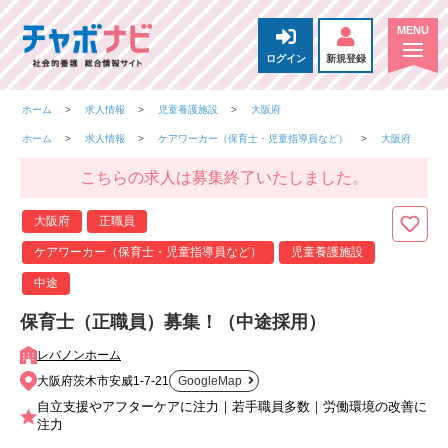
ログイン
新規登録
ホーム
求人情報
児童養護施設
大阪府
ホーム
求人情報
ケアワーカー（保育士・児童指導員など）
大阪府
こちらの求人は募集終了いたしました。
大阪府
正職員
ケアワーカー（保育士・児童指導員など）
児童養護施設
中途
保育士（正職員）募集！（中途採用）
レバノンホーム
大阪府茨木市安威1-7-21
GoogleMap
自立支援やアフターケアに注力｜若手職員多数｜労働環境の改善に
注力