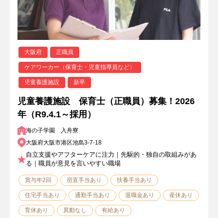
大阪府
正職員
ケアワーカー（保育士・児童指導員など）
児童養護施設
新卒
児童養護施設 保育士（正職員）募集！2026
年（R9.4.1～採用）
海の子学園 入舟寮
大阪府大阪市港区池島3-7-18
自立支援やアフターケアに注力｜先駆的・独自の取組みがあ
る｜職員が意見を言いやすい職場
賞与年2回
宿直手当あり
扶養手当あり
住宅手当あり
通勤手当あり
退職金あり
産休あり
育休あり
異動なし
有給あり