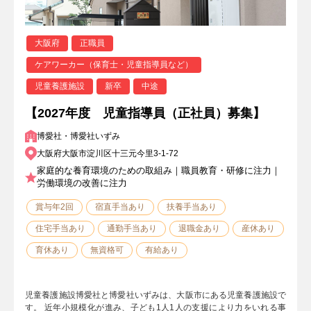
大阪府
正職員
ケアワーカー（保育士・児童指導員など）
児童養護施設
新卒
中途
【2027年度 児童指導員（正社員）募集】
博愛社・博愛社いずみ
大阪府大阪市淀川区十三元今里3-1-72
家庭的な養育環境のための取組み｜職員教育・研修に注力｜
労働環境の改善に注力
賞与年2回
宿直手当あり
扶養手当あり
住宅手当あり
通勤手当あり
退職金あり
産休あり
育休あり
無資格可
有給あり
児童養護施設博愛社と博愛社いずみは、大阪市にある児童養護施設で
す。 近年小規模化が進み、子ども1人1人の支援により力をいれる事