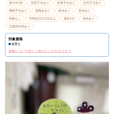
賞与年2回
宿直手当あり
扶養手当あり
住宅手当あり
通勤手当あり
退職金あり
産休あり
育休あり
異動なし
年間休日110日以上
週休2日
有給あり
正職員登用あり
対象資格
保育士
資格について詳しく知りたいかたはコチラ