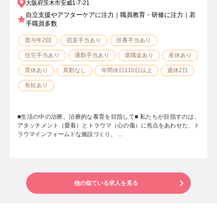
大阪府茨木市安威1-7-21
自立支援やアフターケアに注力｜職員教育・研修に注力｜若
手職員多数
賞与年2回
宿直手当あり
扶養手当あり
住宅手当あり
通勤手当あり
退職金あり
産休あり
育休あり
異動なし
年間休日110日以上
週休2日
有給あり
■生活の中の治療。治療的な養育を目指して■ 私たちが目指すのは、
アタッチメント（愛着）とトラウマ（心の傷）に焦点をあわせた、ト
ラウマインフォームドな施設づくり。 …
他の似ている求人を見る