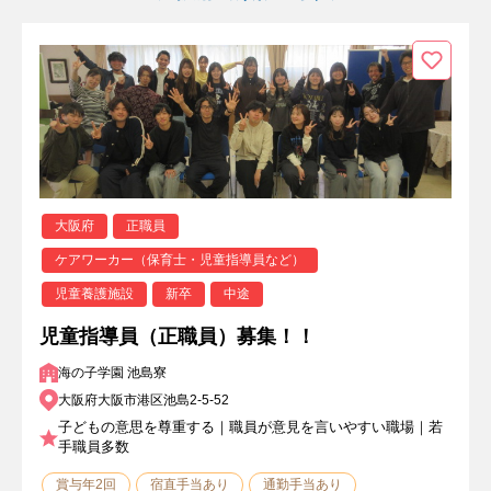
大阪府
正職員
ケアワーカー（保育士・児童指導員など）
児童養護施設
新卒
中途
児童指導員（正職員）募集！！
海の子学園 池島寮
大阪府大阪市港区池島2-5-52
子どもの意思を尊重する｜職員が意見を言いやすい職場｜若
手職員多数
賞与年2回
宿直手当あり
通勤手当あり