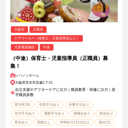
大阪府
正職員
ケアワーカー（保育士・児童指導員など）
児童養護施設
中途
（中途）保育士・児童指導員（正職員）募
集！
レバノンホーム
大阪府茨木市安威1-7-21
自立支援やアフターケアに注力｜職員教育・研修に注力｜若
手職員多数
賞与年2回
宿直手当あり
扶養手当あり
住宅手当あり
通勤手当あり
退職金あり
産休あり
育休あり
異動なし
年間休日110日以上
週休2日