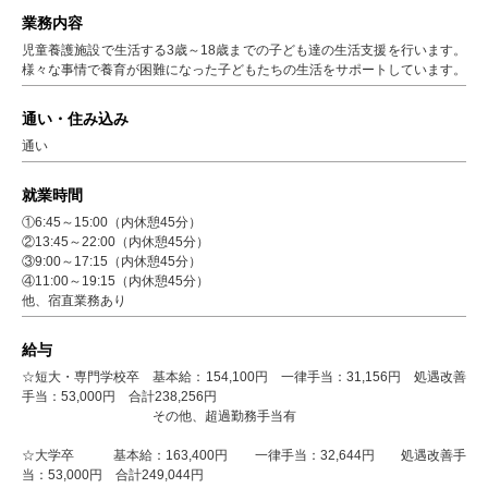
業務内容
児童養護施設で生活する3歳～18歳までの子ども達の生活支援を行います。
様々な事情で養育が困難になった子どもたちの生活をサポートしています。
通い・住み込み
通い
就業時間
①6:45～15:00（内休憩45分）
②13:45～22:00（内休憩45分）
③9:00～17:15（内休憩45分）
④11:00～19:15（内休憩45分）
他、宿直業務あり
給与
☆短大・専門学校卒 基本給：154,100円 一律手当：31,156円 処遇改善
手当：53,000円 合計238,256円
その他、超過勤務手当有
☆大学卒 基本給：163,400円 一律手当：32,644円 処遇改善手
当：53,000円 合計249,044円