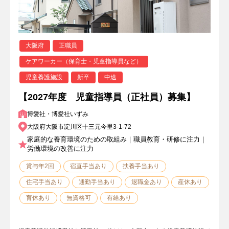
大阪府
正職員
ケアワーカー（保育士・児童指導員など）
児童養護施設
新卒
中途
【2027年度 児童指導員（正社員）募集】
博愛社・博愛社いずみ
大阪府大阪市淀川区十三元今里3-1-72
家庭的な養育環境のための取組み｜職員教育・研修に注力｜
労働環境の改善に注力
賞与年2回
宿直手当あり
扶養手当あり
住宅手当あり
通勤手当あり
退職金あり
産休あり
育休あり
無資格可
有給あり