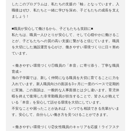
したこのプログラムは、私たちの支援の「軸」となっています。入
職後はぜひ、私たちと一緒に学びを深め、子どもたちの成長を支え
ましょう！
■職員が安心して働けるから、子どもたちも笑顔に■
私たちは、職員一人ひとりが安心して、そして心穏やかに働けるこ
とが、子どもたちへの質の高い支援に繋がると信じています。職員
を大切にした施設運営を心がけ、働きやすい環境づくりに日々努め
ています。
＜働きやすい環境づくり①職員の「本音」に寄り添う、丁寧な職員
育成＞
海の子学園では、新しく仲間になる職員を大切に育てることに力を
入れています。新人職員向けの面談を3ヶ月に一度のペースで定期的
に実施。この面談は、一般的な人事面接とは少し違います。育児休
暇を終えて復帰した非常勤職員が担当することで、皆さんが抱えて
いる「本音」を安心して話せる環境を大切にしています。
不安なことや困ったことがあれば、いつでも相談できる先輩がいま
す。安心して、自分らしい働き方を見つけることができます。
＜働きやすい環境づくり②女性職員のキャリアを応援！ライフステ