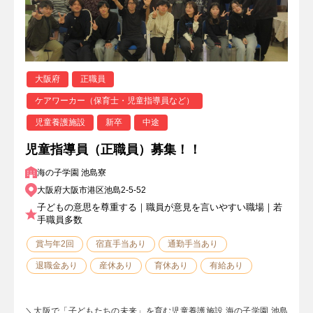
大阪府
正職員
ケアワーカー（保育士・児童指導員など）
児童養護施設
新卒
中途
児童指導員（正職員）募集！！
海の子学園 池島寮
大阪府大阪市港区池島2-5-52
子どもの意思を尊重する｜職員が意見を言いやすい職場｜若
手職員多数
賞与年2回
宿直手当あり
通勤手当あり
退職金あり
産休あり
育休あり
有給あり
＼大阪で「子どもたちの未来」を育む児童養護施設 海の子学園 池島