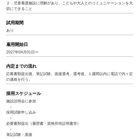
２．児童養護施設に理解があり、こどもや大人とのコミュニケーションを大
切にできること
試用期間
あり
雇用開始日
2027年04月01日〜
内定までの流れ
応募書類提出後、筆記試験、面接選考。選考後、１週間以内に電話で内々定
の連絡を行う。
採用スケジュール
施設説明会に参加
↓
採用試験申し込み
↓
必要書類提出（履歴書・資格所得証明書等）
↓
筆記試験・面接