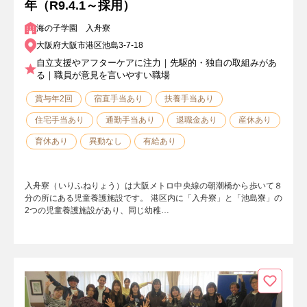
年（R9.4.1～採用）
海の子学園 入舟寮
大阪府大阪市港区池島3-7-18
自立支援やアフターケアに注力｜先駆的・独自の取組みがあ
る｜職員が意見を言いやすい職場
賞与年2回
宿直手当あり
扶養手当あり
住宅手当あり
通勤手当あり
退職金あり
産休あり
育休あり
異動なし
有給あり
入舟寮（いりふねりょう）は大阪メトロ中央線の朝潮橋から歩いて８
分の所にある児童養護施設です。 港区内に「入舟寮」と「池島寮」の
2つの児童養護施設があり、同じ幼稚…