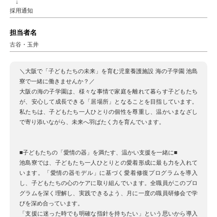
↓
採用通知
担当者名
古谷・玉井
＼大阪で「子どもたちの未来」を育む児童養護施設 海の子学園 池島
寮で一緒に働きませんか？／
大阪の海の子学園は、様々な事情で家庭を離れて暮らす子どもたち
が、安心して成長できる「居場所」となることを目指しています。
私たちは、子どもたち一人ひとりの個性を尊重し、温かいまなざし
で寄り添いながら、未来へ羽ばたく力を育んでいます。
■子どもたちの「愛情の器」を満たす、温かい支援を一緒に■
池島寮では、子どもたち一人ひとりとの愛着形成に最も力を入れて
います。「愛情の器モデル」に基づく愛着修復プログラムを導入
し、子どもたちの心のケアに取り組んでいます。全職員がこのプロ
グラムを深く理解し、実践できるよう、月に一度の職員研修会で学
びを深め合っています。
「支援に迷った時でも明確な指針を持ちたい」という思いから導入