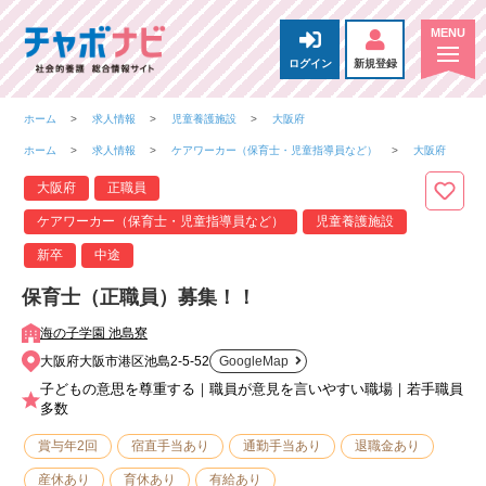
ログイン
新規登録
ホーム
求人情報
児童養護施設
大阪府
ホーム
求人情報
ケアワーカー（保育士・児童指導員など）
大阪府
大阪府
正職員
ケアワーカー（保育士・児童指導員など）
児童養護施設
新卒
中途
保育士（正職員）募集！！
海の子学園 池島寮
大阪府大阪市港区池島2-5-52
GoogleMap
子どもの意思を尊重する｜職員が意見を言いやすい職場｜若手職員
多数
賞与年2回
宿直手当あり
通勤手当あり
退職金あり
産休あり
育休あり
有給あり