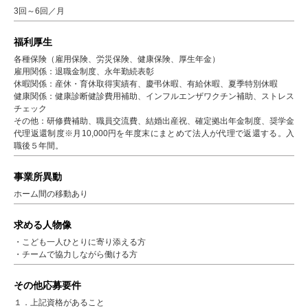
3回～6回／月
福利厚生
各種保険（雇用保険、労災保険、健康保険、厚生年金）
雇用関係：退職金制度、永年勤続表彰
休暇関係：産休・育休取得実績有、慶弔休暇、有給休暇、夏季特別休暇
健康関係：健康診断健診費用補助、インフルエンザワクチン補助、ストレス
チェック
その他：研修費補助、職員交流費、結婚出産祝、確定拠出年金制度、奨学金
代理返還制度※月10,000円を年度末にまとめて法人が代理で返還する。入
職後５年間。
事業所異動
ホーム間の移動あり
求める人物像
・こども一人ひとりに寄り添える方
・チームで協力しながら働ける方
その他応募要件
１．上記資格があること