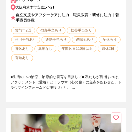
レバノンホーム
大阪府茨木市安威1-7-21
自立支援やアフターケアに注力｜職員教育・研修に注力｜若
手職員多数
賞与年2回
宿直手当あり
扶養手当あり
住宅手当あり
通勤手当あり
退職金あり
産休あり
育休あり
異動なし
年間休日110日以上
週休2日
有給あり
■生活の中の治療。治療的な養育を目指して■ 私たちが目指すのは、
アタッチメント（愛着）とトラウマ（心の傷）に焦点をあわせた、ト
ラウマインフォームドな施設づくり。 …