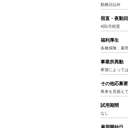
勤務日以外
宿直・夜勤回
4回/月程度
福利厚生
各種保険：雇用
事業所異動
希望によって
その他応募要
将来を見据え
試用期間
なし
雇用開始日