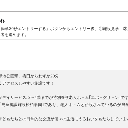
れ
『簡単30秒エントリーする』ボタンからエントリー後、①施設見学 ②
選考を進めます。
緑地公園駅、梅田からわずか20分
くアクセスしやすい施設です！
がデイサービス､2～4階までが特別養護老人ホ－ム｢エバ－グリ－ン｣です
が｢児童養護施設松柏学園｣であり、老人ホ－ムと併設されているのが当
子どもたちとの日常的な交流が個々の生活にうるおいをもたらしていま