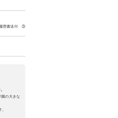
履歴書送付 ③
｡
学園の大きな
す。