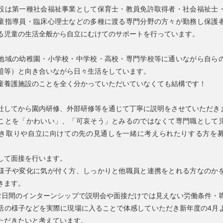
設は第一種社会福祉事業として保育士・教員免許取得者・社会福祉士
童指導員・臨床心理士などの多種に渡る専門分野の方々が勤務し保護
る児童の生活全般から自立にむけてのサポートを行っています。
地域の幼稚園・小学校・中学校・高校・専門学校等に通いながら自ら
題等）と向き合いながら日々生活をしています。
童養護施設のことを全く分かっていただいていなくても結構です！
社してから園内研修、外部研修等を通じて丁寧に説明をさせていただき
ことを「かわいい」、「可哀そう」とみるのではなくて専門職として
き取りや自立に向けての先の見通しを一緒に考えられたりする方を
して面接を行います。
様子や変化に気が付く方、しっかりと他職員と連携をとれる方なのか
きます。
2日間のインターンシップで説明会や面接だけでは見えない労働条件・
活の様子などを実際に現場に入ることで体感していただき新年度の4月
ただきたいと考えています。