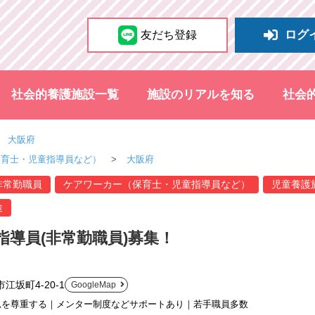
ログ
友だち登録
社会的養護施設一覧
施設のリアルを知る
社会
大阪府
保育士・児童指導員など）
大阪府
非常勤職員
ケアワーカー（保育士・児童指導員など）
児童養護
途
指導員(非常勤職員)募集！
江坂町4-20-1
GoogleMap
思を尊重する｜メンター制度などサポートあり｜若手職員多数