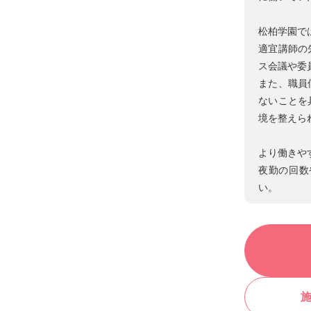
松柏学園で
適宜講師の
ス会議や委
また、職員
ないことを
境を整えら
より働きや
夜勤の回数
い。