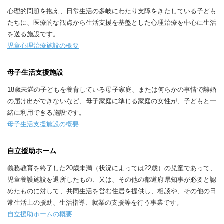
心理的問題を抱え、日常生活の多岐にわたり支障をきたしている子ども
たちに、医療的な観点から生活支援を基盤とした心理治療を中心に生活
を送る施設です。
児童心理治療施設の概要
母子生活支援施設
18歳未満の子どもを養育している母子家庭、または何らかの事情で離婚
の届け出ができないなど、母子家庭に準じる家庭の女性が、子どもと一
緒に利用できる施設です。
母子生活支援施設の概要
自立援助ホーム
義務教育を終了した20歳未満（状況によっては22歳）の児童であって、
児童養護施設を退所したもの、又は、その他の都道府県知事が必要と認
めたものに対して、共同生活を営む住居を提供し、相談や、その他の日
常生活上の援助、生活指導、就業の支援等を行う事業です。
自立援助ホームの概要