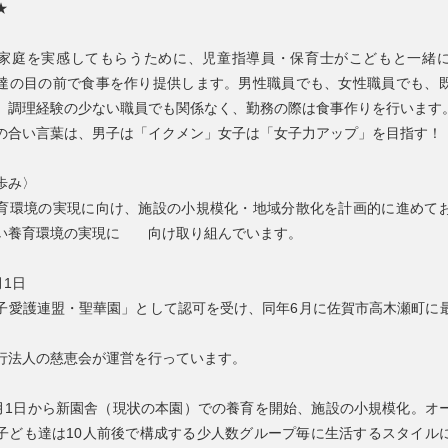
★
家庭を実感してもらうために、児童指導員・保育士がこどもと一緒
達の目の前で食事を作り提供します。男性職員でも、女性職員でも、
、調理経験の少ない職員でも関係なく、勤務の際は食事作りを行います
の合い言葉は、男子は「イクメン」女子は「女子力アップ」を目指す！
歩み〉
育環境の実現に向け、施設の小規模化・地域分散化を計画的に進めて
い養育環境の実現に 向け取り組んでいます。
月1日
子愛護連盟・聖華園」として認可を受け、同年6月に佐賀市高木瀬町に
行法人の慈恵会が運営を行っています。
4月1日から新園舎（現状の本園）での養育を開始、施設の小規模化。オ
子ども達は10人前後で構成する少人数グループ毎に生活するスタイル