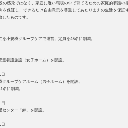
設の感覚ではなく、家庭に近い環境の中で育てるための家庭的養護の
利を保証し、できるだけ自由意思を尊重してあたりまえの生活を保証
致したものです。
てを小規模グループケアで運営。定員を45名に削減。
児童養護施設（女子ホーム）を開設。
1日
模グループケアホーム（男子ホーム）を開設。
41名に削減。
1日
援センター「絆」を開設。
1日