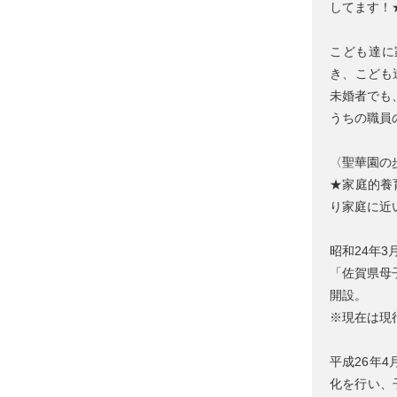
してます！
こども達に
き、こども
未婚者でも
うちの職員
〈聖華園の
★家庭的養
り家庭に近
昭和24年3
「佐賀県母
開設。
※現在は現
平成26年
化を行い、