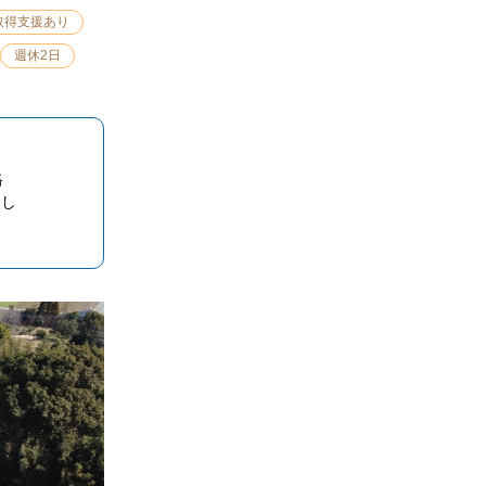
取得支援あり
週休2日
格
なし