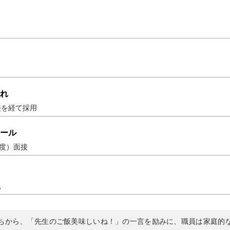
れ
接を経て採用
ール
程度）面接
尾
ちから、「先生のご飯美味しいね！」の一言を励みに、職員は家庭的