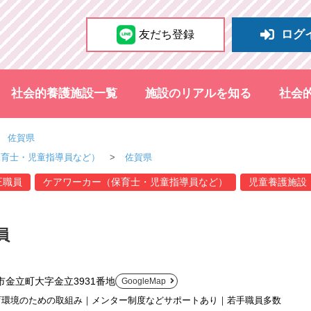
ログ
友だち登録
社会的養護施設一覧
施設のリアルを知る
社会
佐賀県
保育士・児童指導員など）
佐賀県
正職員
ケアワーカー（保育士・児童指導員など）
児童養護施設
員
市金立町大字金立3931番地
GoogleMap
育環境のための取組み｜メンター制度などサポートあり｜若手職員多数