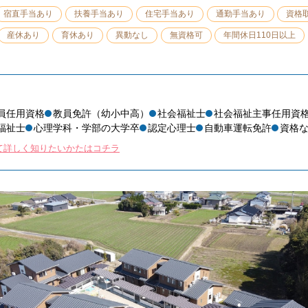
宿直手当あり
扶養手当あり
住宅手当あり
通勤手当あり
資格
産休あり
育休あり
異動なし
無資格可
年間休日110日以上
員任用資格
教員免許（幼小中高）
社会福祉士
社会福祉主事任用資
福祉士
心理学科・学部の大学卒
認定心理士
自動車運転免許
資格
て詳しく知りたいかたはコチラ