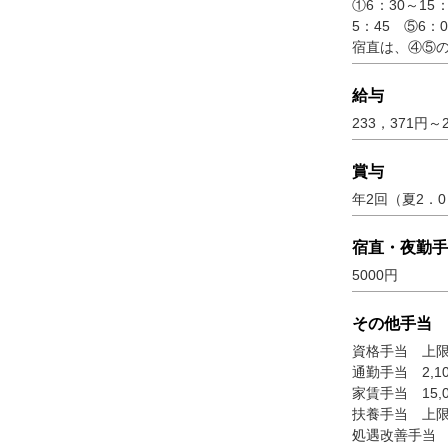
①6：30～15
5：45 ⑤6：0
宿直は、④⑤の
給与
233，371円～
賞与
年2回（夏2．0
宿直・夜勤手
5000円
その他手当
資格手当 上限3
通勤手当 2,10
家賃手当 15,0
扶養手当 上限2
処遇改善手当 5