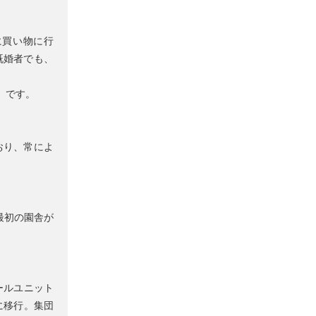
に買い物に行
既婚者でも、
。
 です。
おり、常によ
最初の園舎が
ールユニット
に移行。集団