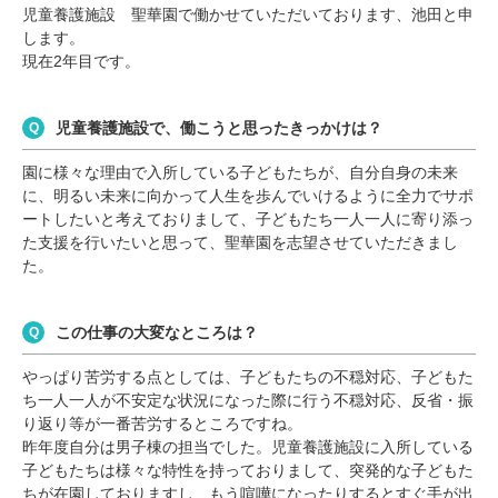
児童養護施設 聖華園で働かせていただいております、池田と申
します。
現在2年目です。
児童養護施設で、働こうと思ったきっかけは？
園に様々な理由で入所している子どもたちが、自分自身の未来
に、明るい未来に向かって人生を歩んでいけるように全力でサポ
ートしたいと考えておりまして、子どもたち一人一人に寄り添っ
た支援を行いたいと思って、聖華園を志望させていただきまし
た。
この仕事の大変なところは？
やっぱり苦労する点としては、子どもたちの不穏対応、子どもた
ち一人一人が不安定な状況になった際に行う不穏対応、反省・振
り返り等が一番苦労するところですね。
昨年度自分は男子棟の担当でした。児童養護施設に入所している
子どもたちは様々な特性を持っておりまして、突発的な子どもた
ちが在園しておりますし、もう喧嘩になったりするとすぐ手が出