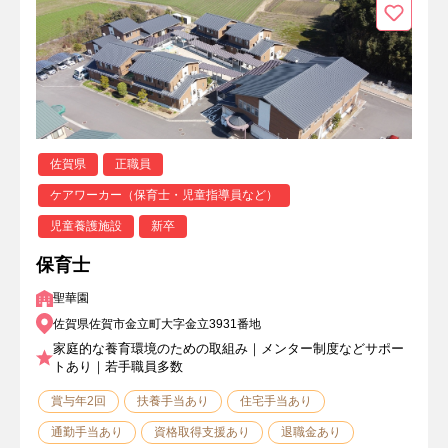
佐賀県
正職員
ケアワーカー（保育士・児童指導員など）
児童養護施設
新卒
保育士
聖華園
佐賀県佐賀市金立町大字金立3931番地
家庭的な養育環境のための取組み｜メンター制度などサポー
トあり｜若手職員多数
賞与年2回
扶養手当あり
住宅手当あり
通勤手当あり
資格取得支援あり
退職金あり