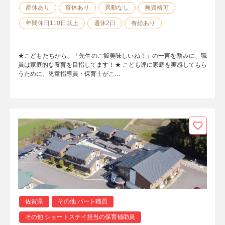
産休あり
育休あり
異動なし
無資格可
年間休日110日以上
週休2日
有給あり
★こどもたちから、「先生のご飯美味しいね！」の一言を励みに、職
員は家庭的な養育を目指してます！★ こども達に家庭を実感してもら
うために、児童指導員・保育士がこ…
佐賀県
その他 パート職員
その他 ショートステイ担当の保育補助員