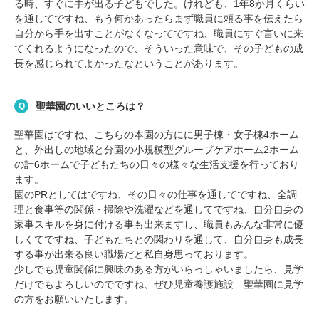
る時、すぐに手が出る子どもでした。けれども、1年8か月くらい
を通してですね、もう何かあったらまず職員に頼る事を伝えたら
自分から手を出すことがなくなってですね、職員にすぐ言いに来
てくれるようになったので、そういった意味で、その子どもの成
長を感じられてよかったなということがあります。
聖華園のいいところは？
聖華園はですね、こちらの本園の方にに男子棟・女子棟4ホーム
と、外出しの地域と分園の小規模型グループケアホーム2ホーム
の計6ホームで子どもたちの日々の様々な生活支援を行っており
ます。
園のPRとしてはですね、その日々の仕事を通してですね、全調
理と食事等の関係・掃除や洗濯などを通してですね、自分自身の
家事スキルを身に付ける事も出来ますし、職員もみんな非常に優
しくてですね、子どもたちとの関わりを通して、自分自身も成長
する事が出来る良い職場だと私自身思っております。
少しでも児童関係に興味のある方がいらっしゃいましたら、見学
だけでもよろしいのでですね、ぜひ児童養護施設 聖華園に見学
の方をお願いいたします。