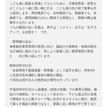
こども達に家庭を実感してもらうために、児童指導員・保育士
がこどもと一緒に買い物に行き、こども達の目の前で食事を作
り提供します。男性職員でも、女性職員でも、既婚者でも、未
婚者でも、調理経験の少ない職員でも関係なく、勤務の際は食
事作りを行います。
うちの職員の合い言葉は、男子は「イクメン」女子は「女子力
アップ」を目指す！ です。
〈聖華園の歩み〉
★家庭的養育環境の実現に向け、施設の小規模化・地域分散化
を計画的に進めており、常により家庭に近い養育環境の実現
に 向け取り組んでいます。
昭和24年3月1日
「佐賀県母子愛護連盟・聖華園」として認可を受け、同年6月
に佐賀市高木瀬町に最初の園舎が開設。
※現在は現行法人の慈恵会が運営を行っています。
平成26年4月1日から新園舎（現状の本園）での養育を開始、施
設の小規模化。オールユニット化を行い、子ども達は10人前後
で構成する少人数グループ毎に生活するスタイルに移行。集団
で暮らす施設の感覚ではなく、家庭に近い環境の中で育てるた