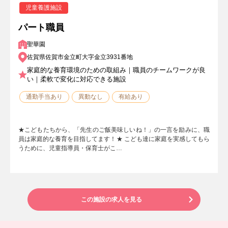
児童養護施設
パート職員
聖華園
佐賀県佐賀市金立町大字金立3931番地
家庭的な養育環境のための取組み｜職員のチームワークが良
い｜柔軟で変化に対応できる施設
通勤手当あり
異動なし
有給あり
★こどもたちから、「先生のご飯美味しいね！」の一言を励みに、職
員は家庭的な養育を目指してます！★ こども達に家庭を実感してもら
うために、児童指導員・保育士がこ…
この施設の求人を見る