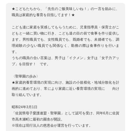
★こどもたちから、「先生のご飯美味しいね！」の一言を励みに、
職員は家庭的な養育を目指してます！★
こども達に家庭を実感してもらうために、児童指導員・保育士がこ
どもと一緒に買い物に行き、こども達の目の前で食事を作り提供し
ます。男性職員でも、女性職員でも、既婚者でも、未婚者でも、調
理経験の少ない職員でも関係なく、勤務の際は食事作りを行いま
す。
うちの職員の合い言葉は、男子は「イクメン」女子は「女子力アッ
プ」を目指す！ です。
〈聖華園の歩み〉
★家庭的養育環境の実現に向け、施設の小規模化・地域分散化を計
画的に進めており、常により家庭に近い養育環境の実現に 向け
取り組んでいます。
昭和24年3月1日
「佐賀県母子愛護連盟・聖華園」として認可を受け、同年6月に佐賀
市高木瀬町に最初の園舎が開設。
※現在は現行法人の慈恵会が運営を行っています。