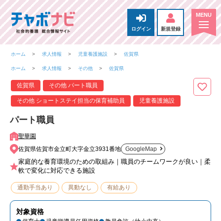
ログイン
新規登録
ホーム
求人情報
児童養護施設
佐賀県
ホーム
求人情報
その他
佐賀県
佐賀県
その他 パート職員
その他 ショートステイ担当の保育補助員
児童養護施設
パート職員
聖華園
佐賀県佐賀市金立町大字金立3931番地
GoogleMap
家庭的な養育環境のための取組み｜職員のチームワークが良い｜柔
軟で変化に対応できる施設
通勤手当あり
異動なし
有給あり
対象資格