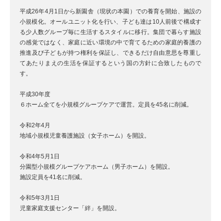
平成26年4月1日から新園舎（現状の本園）での養育を開始、施設の
小規模化。オールユニット化を行い、子ども達は10人前後で構成す
る少人数グループ毎に生活するスタイルに移行。集団で暮らす施設
の感覚ではなく、家庭に近い環境の中で育てるための家庭的養護の
推進及び子どもが持つ権利を保証し、できるだけ自由意思を尊重し
てあたりまえの生活を保証するという国の方針に合致したもので
す。
平成30年度
６ホーム全てを小規模グループケアで運営。定員を45名に削減。
令和2年4月
地域小規模児童養護施設（女子ホーム）を開設。
令和4年5月1日
分園型小規模グループケアホーム（男子ホーム）を開設。
施設定員を41名に削減。
令和5年3月1日
児童家庭支援センター「絆」を開設。